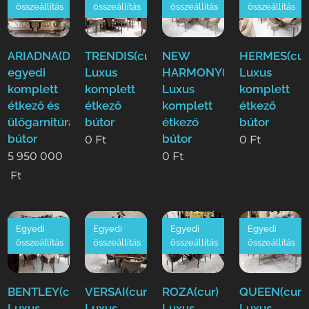
összeállítás
összeállítás
összeállítás
összeállítás
ARIADNA(Duy)Luxus
TRENDIS(cur)
NEW
HERMES(cur
egyedi
Luxus
HARMONY(cur)
Luxus
komplett
komplett
Luxus
komplett
étkező és
étkező
komplett
étkező
ülőgarnitúra
bútor
étkező
bútor
bútor
bútor
0
Ft
0
Ft
5 950 000
0
Ft
Ft
Egyedi
Egyedi
Egyedi
Egyedi
összeállítás
összeállítás
összeállítás
összeállítás
BENTLEY(cur)
VERSAI(cur)
ROZA(cur)
QUEEN(cur)
Luxus
Luxus
Luxus
Luxus