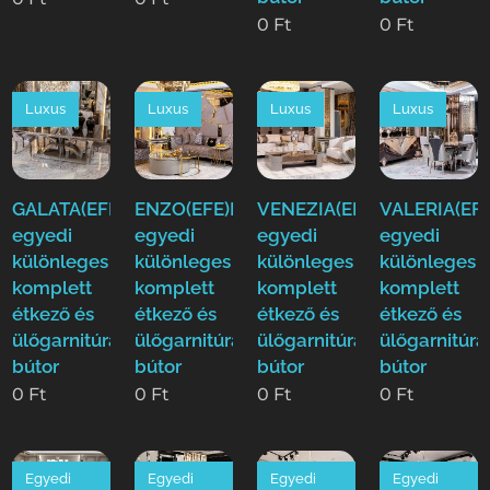
0
Ft
0
Ft
Luxus
Luxus
Luxus
Luxus
GALATA(EFE)Luxus
ENZO(EFE)Luxus
VENEZIA(EFE)Luxus
VALERIA(EFE
egyedi
egyedi
egyedi
egyedi
különleges
különleges
különleges
különleges
komplett
komplett
komplett
komplett
étkező és
étkező és
étkező és
étkező és
ülőgarnitúra
ülőgarnitúra
ülőgarnitúra
ülőgarnitúra
bútor
bútor
bútor
bútor
0
Ft
0
Ft
0
Ft
0
Ft
Egyedi
Egyedi
Egyedi
Egyedi