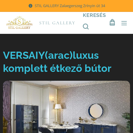
STIL GALLERY Zalaegerszeg Zrínyin út 34
KERESÉS
STIL GALLERY
VERSAIY(arac)luxus
komplett étkező bútor