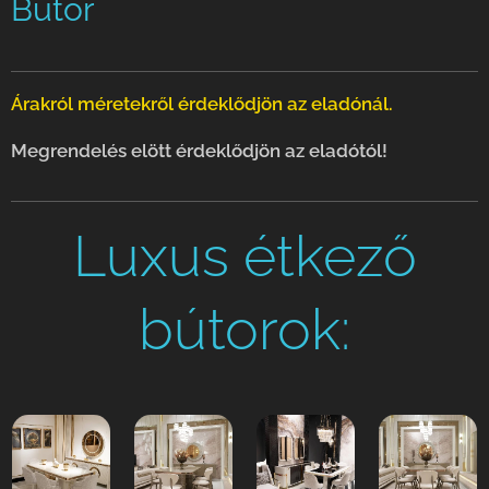
Bútor
Árakról méretekről érdeklődjön az eladónál.
Megrendelés elött érdeklődjön az eladótól!
Luxus étkező
bútorok: