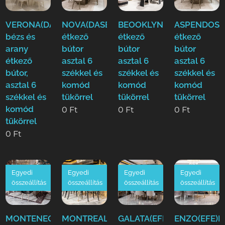
VERONA(DASE)
NOVA(DASE)
BEOOKLYN(DASE)
ASPENDOS(
bézs és
étkező
étkező
étkező
arany
bútor
bútor
bútor
étkező
asztal 6
asztal 6
asztal 6
bútor,
székkel és
székkel és
székkel és
asztal 6
komód
komód
komód
székkel és
tükörrel
tükörrel
tükörrel
komód
0
Ft
0
Ft
0
Ft
tükörrel
0
Ft
Egyedi
Egyedi
Egyedi
Egyedi
összeállítás
összeállítás
összeállítás
összeállítás
MONTENEGRO(EFE)Luxus
MONTREAL(EFE)Luxus
GALATA(EFE)Luxus
ENZO(EFE)L