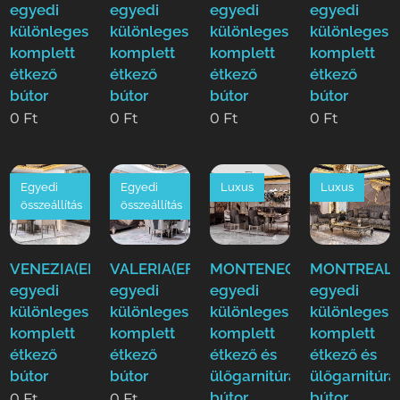
egyedi
egyedi
egyedi
egyedi
különleges
különleges
különleges
különleges
komplett
komplett
komplett
komplett
étkező
étkező
étkező
étkező
bútor
bútor
bútor
bútor
0
Ft
0
Ft
0
Ft
0
Ft
Egyedi
Egyedi
Luxus
Luxus
összeállítás
összeállítás
VENEZIA(EFE)Luxus
VALERIA(EFE)Luxus
MONTENEGRO(EFE)Luxus
MONTREAL(E
egyedi
egyedi
egyedi
egyedi
különleges
különleges
különleges
különleges
komplett
komplett
komplett
komplett
étkező
étkező
étkező és
étkező és
bútor
bútor
ülőgarnitúra
ülőgarnitúra
bútor
bútor
0
Ft
0
Ft