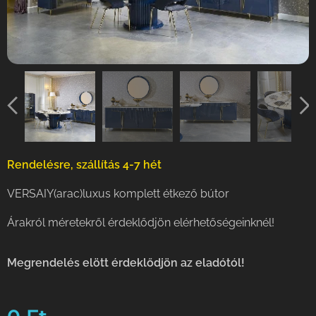
Rendelésre, szállítás 4-7 hét
VERSAIY(arac)luxus komplett étkező bútor
Árakról méretekről érdeklődjön elérhetőségeinknél!
Megrendelés elött érdeklődjön az eladótól!