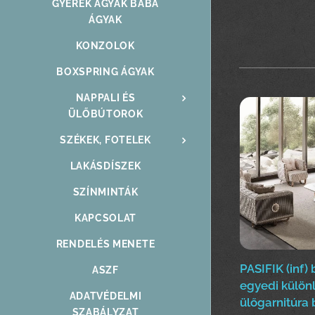
GYEREK ÁGYAK BABA
ÁGYAK
KONZOLOK
BOXSPRING ÁGYAK
NAPPALI ÉS
ÜLŐBÚTOROK
SZÉKEK, FOTELEK
LAKÁSDÍSZEK
SZÍNMINTÁK
KAPCSOLAT
RENDELÉS MENETE
PASIFIK (inf)
ASZF
egyedi külön
ADATVÉDELMI
ülőgarnitúra 
SZABÁLYZAT