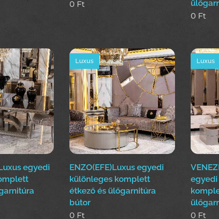
ülőgarn
0
Ft
0
Ft
Luxus
Luxus
Luxus egyedi
ENZO(EFE)Luxus egyedi
VENEZI
omplett
különleges komplett
egyedi
garnitúra
étkező és ülőgarnitúra
komple
bútor
ülőgarn
0
Ft
0
Ft