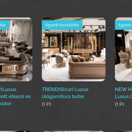
ítás
Egyedi összeállítás
Egyedi 
)Luxus
TRENDIS(cur) Luxus
NEW H
ett étkező és
ülőgarnitúra bútor
Luxus ü
bútor
0
Ft
0
Ft