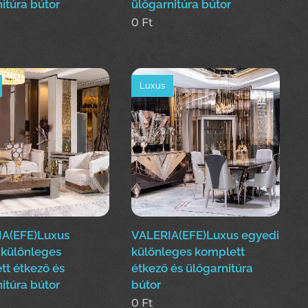
itúra bútor
ülőgarnitúra bútor
0
Ft
Luxus
A(EFE)Luxus
VALERIA(EFE)Luxus egyedi
 különleges
különleges komplett
tt étkező és
étkező és ülőgarnitúra
itúra bútor
bútor
0
Ft