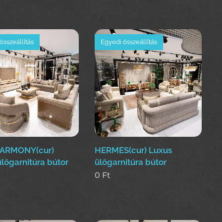
összeállítás
Egyedi összeállítás
ARMONY(cur)
HERMES(cur) Luxus
lőgarnitúra bútor
ülőgarnitúra bútor
0
Ft