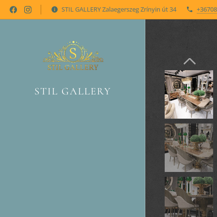
STIL GALLERY Zalaegerszeg Zrínyin út 34
+36708
STIL GALLERY