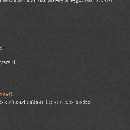
lassza azt a stílust, amely a legjobban tükrözi
et
yaránt
nket!
ó kiválasztásában, legyen szó kisebb