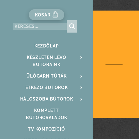
KOSÁR
KEZDŐLAP
KÉSZLETEN LÉVŐ
BÚTORAINK
ÜLŐGARNITÚRÁK
ÉTKEZŐ BÚTOROK
HÁLÓSZOBA BÚTOROK
KOMPLETT
BÚTORCSALÁDOK
TV KOMPOZÍCIÓ