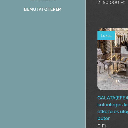
2 150 000
Ft
BEMUTATÓTEREM
Luxus
GALATA(EFE)
különleges k
étkező és ülő
bútor
0
Ft