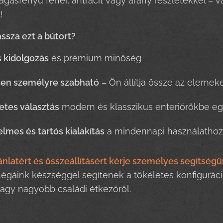
agasfényű fehér, antracit vagy arany részletekkel – vá
!
assza ezt a bútort?
 kidolgozás
és prémium minőség
sen személyre szabható
– Ön állítja össze az elemek
etes választás
modern és klasszikus enteriőrökbe eg
lmes és tartós kialakítás
a mindennapi használathoz
ánlatért és összeállításért kérje személyes segítségü
légáink készséggel segítenek a tökéletes konfiguráci
vagy nagyobb családi étkezőről.