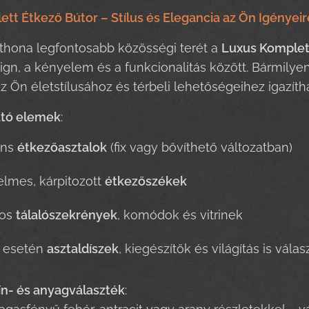
tt Étkező Bútor – Stílus és Elegancia az Ön Igényei
otthona legfontosabb közösségi terét a
Luxus Komplett
ign, a kényelem és a funkcionalitás között. Bármilyen
 Ön életstílusához és térbeli lehetőségeihez igazíth
ató elemek
:
áns
étkezőasztalok
(fix vagy bővíthető változatban)
lmes, kárpitozott
étkezőszékek
sos
tálalószekrények
, komódok és vitrinek
y esetén
asztaldíszek
, kiegészítők és világítás is vála
ín- és anyagválaszték
: