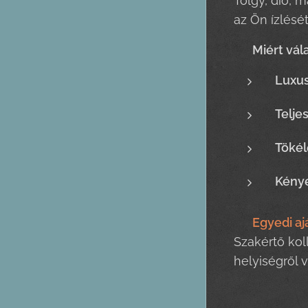
Tölgy, dió, m
az Ön ízlését
✨
Miért vál
Luxus
Telje
Tökél
Kénye
📞
Egyedi aj
Szakértő kol
helyiségről 