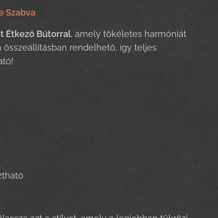
re Szabva
 Étkező Bútorral
, amely tökéletes harmóniát
 összeállításban rendelhető, így teljes
ató!
sztható