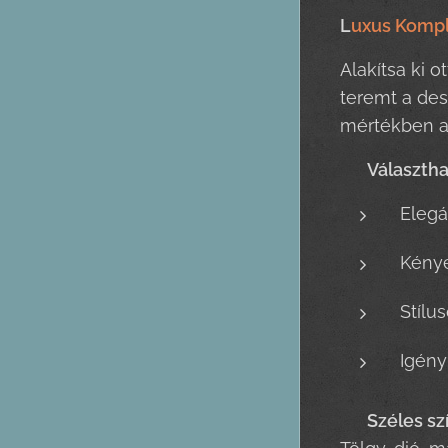
L
uxus Komple
Alakítsa ki 
teremt a des
mértékben az
🍽️
Választh
Eleg
Kénye
Stílu
Igén
🎨
Széles sz