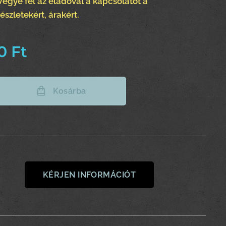
Vegye fel az eladóval a kapcsolatot a
részletekért, árakért.
0
Ft
Kosárba
KÉRJEN INFORMÁCIÓT