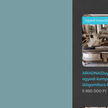
Egyedi összeáll
ARIADNA(Duy
egyedi kompl
ülőgarnitúra 
5 950 000
Ft