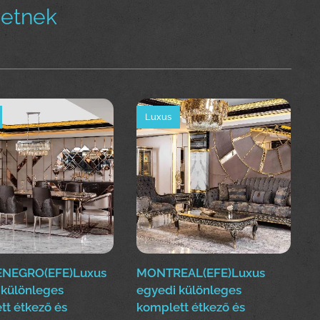
hetnek
Luxus
NEGRO(EFE)Luxus
MONTREAL(EFE)Luxus
 különleges
egyedi különleges
tt étkező és
komplett étkező és