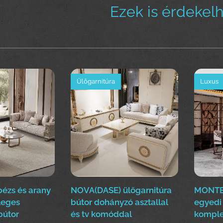
Ezek is érdekel
Ülőgarnitúra
Luxus
 bézs és arany
NOVA(DASE) ülőgarnitúra
MONTE
leges
bútor dohányzó asztallal
egyedi
bútor
és tv komóddal
komple