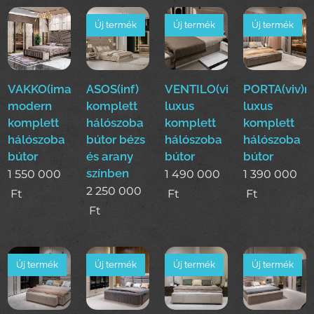
Új termék
Új termék
Új termék
VAKKO(ima)Luxus
ASOS(inf)
VENTILO(viv)modern
PORTA(viv)
modern
komplett
luxus
luxus
komplett
hálószoba
komplett
komplett
hálószoba
bútor bézs
hálószoba
hálószoba
bútor
és arany
bútor
bútor
színben
1 550 000
1 490 000
1 390 000
2 250 000
Ft
Ft
Ft
Ft
Új termék
Új termék
Új termék
Új termék