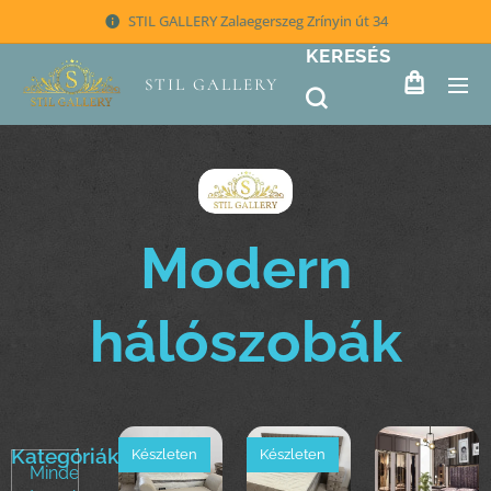
STIL GALLERY Zalaegerszeg Zrínyin út 34
KERESÉS
STIL GALLERY
Modern
hálószobák
Kategóriák
Készleten
Készleten
Minden