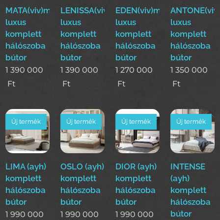
MATA(viv)modern
LENISSA(viv)modern
EDEN(viv)modern
ANTONE(viv
luxus
luxus
luxus
luxus
komplett
komplett
komplett
komplett
hálószoba
hálószoba
hálószoba
hálószoba
bútor
bútor
bútor
bútor
1 390 000
1 390 000
1 270 000
1 350 000
Ft
Ft
Ft
Ft
Új termék
Új termék
Új termék
Új termék
LIMA (ayh)
OSLO (ayh)
DIOR (ayh)
INTENSE
komplett
komplett
komplett
(ayh)
hálószoba
hálószoba
hálószoba
komplett
bútor
bútor
bútor
hálószoba
bútor
1 990 000
1 990 000
1 990 000