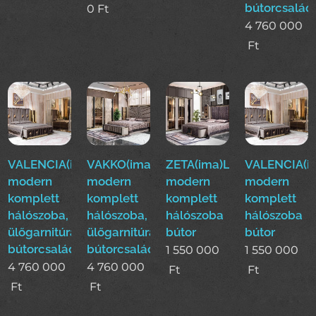
bútorcsalád
0
Ft
4 760 000
Ft
VALENCIA(ima)Luxus
VAKKO(ima)Luxus
ZETA(ima)Luxus
VALENCIA(i
modern
modern
modern
modern
komplett
komplett
komplett
komplett
hálószoba,
hálószoba,
hálószoba
hálószoba
ülőgarnitúra,étkező
ülőgarnitúra,étkező
bútor
bútor
bútorcsalád!
bútorcsalád!
1 550 000
1 550 000
4 760 000
4 760 000
Ft
Ft
Ft
Ft