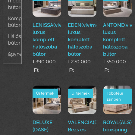
modern
bútorok
Komplett
LENISSA(viv)modern
EDEN(viv)modern
ANTONE(viv
bútorcsaládok
luxus
luxus
luxus
Hálószoba
komplett
komplett
komplett
bútor
hálószoba
hálószoba
hálószoba
bútor
bútor
bútor
ágyneműtartós
1 390 000
1 270 000
1 350 000
Ft
Ft
Ft
Új termék
Új termék
Többféle
színben
DELUXE
VALENCIA(Dase)
ROYAL(ALS)
(DASE)
Bézs és
boxspring