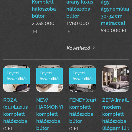
Komplett
arany luxus
ágy
hálószoba
hálószoba
ágyneműtart
bútor
bútor
30-32 cm
matraccal
2 235 000
1 760 000
590 000
Ft
Ft
Ft
Következő
Egyedi
Egyedi
Egyedi
összeállítás
összeállítás
összeállítás
ROZA
NEW
FENDY(cur)Luxus
ZETA(ima)Lu
(cur)Luxus
HARMONY(cur)Luxus
komplett
modern
komplett
komplett
hálószoba
komplett
hálószoba
hálószoba
bútor
hálószoba,
bútor
ülőgarnitúra
0
Ft
0
Ft