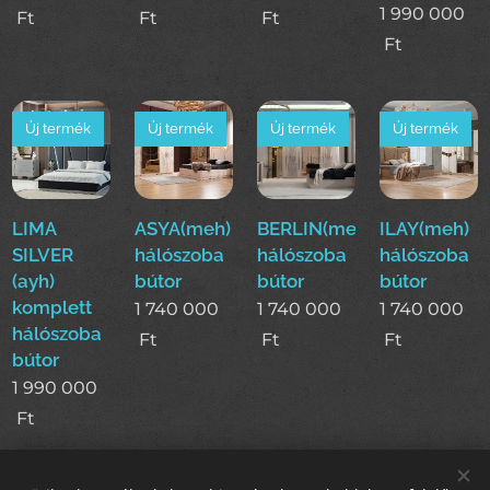
1 990 000
Ft
Ft
Ft
Ft
Új termék
Új termék
Új termék
Új termék
LIMA
ASYA(meh)
BERLIN(meh)
ILAY(meh)
SILVER
hálószoba
hálószoba
hálószoba
(ayh)
bútor
bútor
bútor
komplett
1 740 000
1 740 000
1 740 000
hálószoba
Ft
Ft
Ft
bútor
1 990 000
Ft
Következő