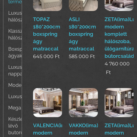
termék
Luxus
TOPAZ
ASLI
ZETA(ima)Lu
hálószobák
180*200cm
180*200cm
modern
Klasszikus
boxspring
boxspring
komplett
hálószobák
ágy
ágy
hálószoba,
matraccal
matraccal
ülőgarnitúra
Boxspring
ágyak
bútorcsalád!
645 000
Ft
585 000
Ft
4 760 000
Luxus
Ft
nappali
Modern
Luxus
Mega
Készleten
VALENCIA(ima)Luxus
VAKKO(ima)Luxus
ZETA(ima)Lu
lévő
butorok
modern
modern
modern