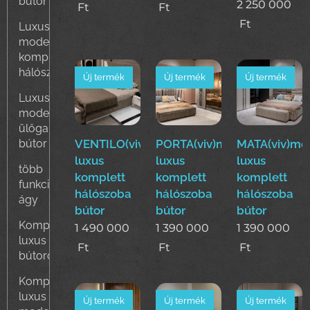
bútor
2 250 000
Ft
Ft
Ft
Luxus
modern
komplett
hálószoba
Új termék
Új termék
Új termék
Luxus
modern
ülőgarnitúra
bútor
VENTILO(viv)modern
PORTA(viv)modern
MATA(viv)mo
luxus
luxus
luxus
több
komplett
komplett
komplett
funkciós
hálószoba
hálószoba
hálószoba
ágy
bútor
bútor
bútor
Komplett
1 490 000
1 390 000
1 390 000
luxus modern nappali
Ft
Ft
Ft
bútorok
Komplett
luxus
Új termék
Új termék
Új termék