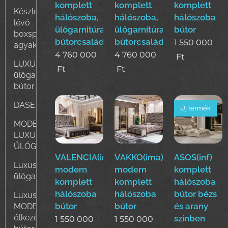
komplett
komplett
komplett
Készleten
hálószoba,
hálószoba,
hálószoba
lévő
ülőgarnitúra,étkező
ülőgarnitúra,étkező
bútor
boxspring
bútorcsalád!
bútorcsalád!
1 550 000
ágyak
4 760 000
4 760 000
Ft
LUXUS
Ft
Ft
ülőgarnitúra
bútor
DASE
Új termék
MODERN
LUXUS
ÜLŐGARNITÚRÁK
VALENCIA(ima)Luxus
VAKKO(ima)Luxus
ASOS(inf)
Luxus
modern
modern
komplett
ülőgarnitúrák
komplett
komplett
hálószoba
hálószoba
hálószoba
bútor bézs
Luxus
bútor
bútor
és arany
MODERN
étkező
színben
1 550 000
1 550 000