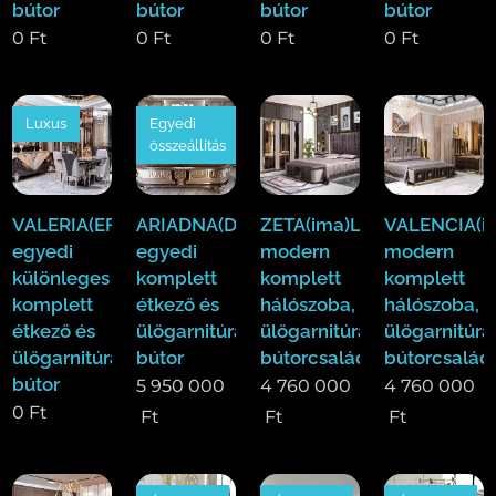
bútor
bútor
bútor
bútor
0
Ft
0
Ft
0
Ft
0
Ft
Luxus
Egyedi
összeállítás
VALERIA(EFE)Luxus
ARIADNA(Duy)Luxus
ZETA(ima)Luxus
VALENCIA(i
egyedi
egyedi
modern
modern
különleges
komplett
komplett
komplett
komplett
étkező és
hálószoba,
hálószoba,
étkező és
ülőgarnitúra
ülőgarnitúra,étkező
ülőgarnitúra
ülőgarnitúra
bútor
bútorcsalád!
bútorcsalád
bútor
5 950 000
4 760 000
4 760 000
0
Ft
Ft
Ft
Ft