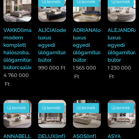
Új termék
Új termék
Új termék
VAKKO(ima)Luxus
ALICIA(ode)
ADRIANA(ode)
ALEJANDRA(
modern
luxus
luxus
luxus
komplett
egyedi
egyedi
egyedi
hálószoba,
ülőgarnitúra
ülőgarnitúra
ülőgarnitúra
ülőgarnitúra,étkező
bútor
bútor
bútor
bútorcsalád!
990 000
Ft
1 565 000
1 230 000
4 760 000
Ft
Ft
Ft
Új termék
Új termék
Új termék
Új termék
ANNABELLE(ode)
DELUX(inf)
ASOS(inf)
ASYA