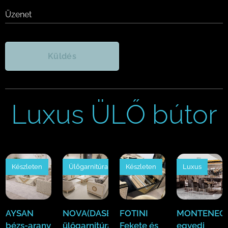
Üzenet
Küldés
Luxus ÜLŐ bútor
Készleten
Ülőgarnitúra
Készleten
Luxus
AYSAN
NOVA(DASE)
FOTINI
MONTENEGR
bézs-arany
ülőgarnitúra
Fekete és
egyedi