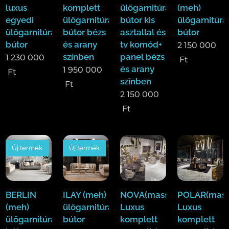
luxus
komplett
ülőgarnitúra
(meh)
egyedi
ülőgarnitúra
bútor kis
ülőgarnitúra
ülőgarnitúra
bútor bézs
asztallal és
bútor
bútor
és arany
tv komód+
2 150 000
színben
panel bézs
1 230 000
Ft
és arany
1 950 000
Ft
színben
Ft
2 150 000
Ft
Új termék
Új termék
BERLIN
ILAY (meh)
NOVA(mass)
POLAR(mass
(meh)
ülőgarnitúra
Luxus
Luxus
ülőgarnitúra
bútor
komplett
komplett