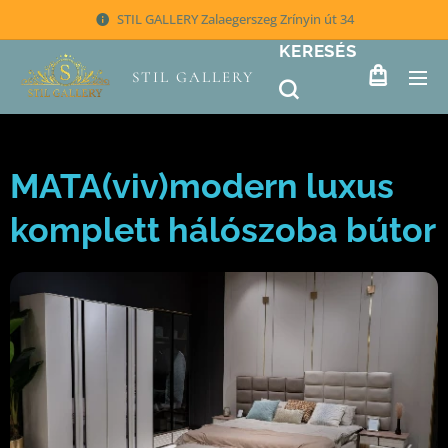
STIL GALLERY Zalaegerszeg Zrínyin út 34
KERESÉS
STIL GALLERY
MATA(viv)modern luxus
komplett hálószoba bútor