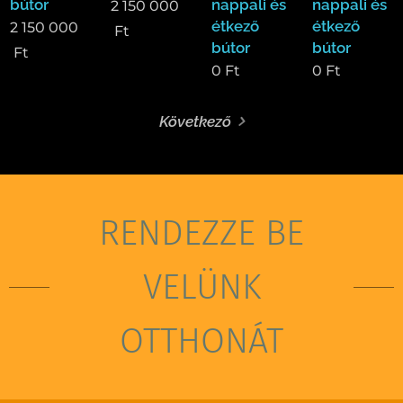
bútor
nappali és
nappali és
2 150 000
étkező
étkező
2 150 000
Ft
bútor
bútor
Ft
0
Ft
0
Ft
Következő
RENDEZZE BE
VELÜNK
OTTHONÁT