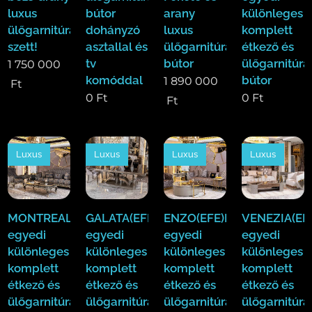
luxus
bútor
arany
különleges
ülőgarnitúra
dohányzó
luxus
komplett
szett!
asztallal és
ülőgarnitúra
étkező és
tv
bútor
ülőgarnitúra
1 750 000
komóddal
bútor
1 890 000
Ft
0
Ft
0
Ft
Ft
Luxus
Luxus
Luxus
Luxus
MONTREAL(EFE)Luxus
GALATA(EFE)Luxus
ENZO(EFE)Luxus
VENEZIA(EF
egyedi
egyedi
egyedi
egyedi
különleges
különleges
különleges
különleges
komplett
komplett
komplett
komplett
étkező és
étkező és
étkező és
étkező és
ülőgarnitúra
ülőgarnitúra
ülőgarnitúra
ülőgarnitúra