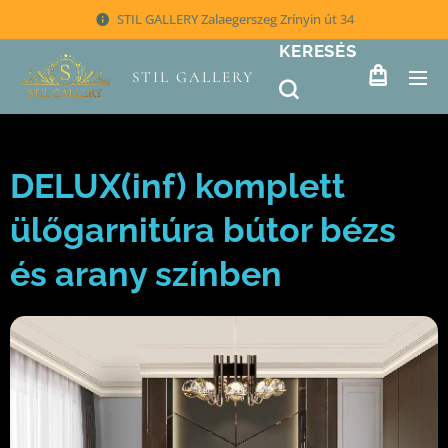
STIL GALLERY Zalaegerszeg Zrínyin út 34
KERESÉS
STIL GALLERY
DELUX(inf) komplett
ülőgarnitúra bútor bézs
és arany színben