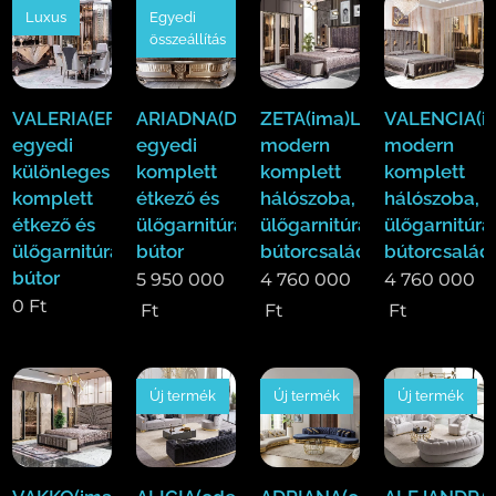
Luxus
Egyedi
összeállítás
VALERIA(EFE)Luxus
ARIADNA(Duy)Luxus
ZETA(ima)Luxus
VALENCIA(i
egyedi
egyedi
modern
modern
különleges
komplett
komplett
komplett
komplett
étkező és
hálószoba,
hálószoba,
étkező és
ülőgarnitúra
ülőgarnitúra,étkező
ülőgarnitúra
ülőgarnitúra
bútor
bútorcsalád!
bútorcsalád
bútor
5 950 000
4 760 000
4 760 000
0
Ft
Ft
Ft
Ft
Új termék
Új termék
Új termék