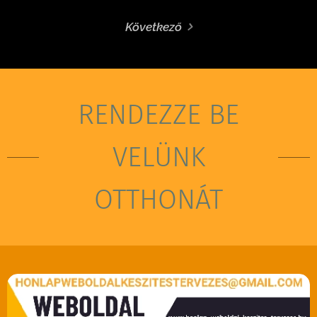
Következő
RENDEZZE BE
VELÜNK
OTTHONÁT