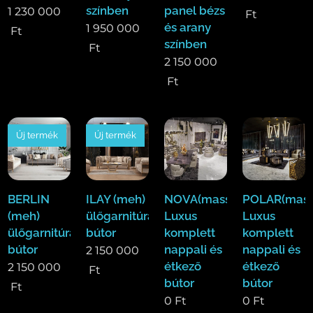
színben
panel bézs
1 230 000
Ft
és arany
1 950 000
Ft
színben
Ft
2 150 000
Ft
Új termék
Új termék
BERLIN
ILAY (meh)
NOVA(mass)
POLAR(mass
(meh)
ülőgarnitúra
Luxus
Luxus
ülőgarnitúra
bútor
komplett
komplett
bútor
nappali és
nappali és
2 150 000
étkező
étkező
2 150 000
Ft
bútor
bútor
Ft
0
Ft
0
Ft