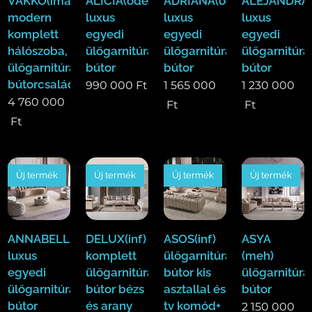
VAKKO(ima)Luxus
ALICIA(ode)
ADRIANA(ode)
ALEJANDRA(
modern
luxus
luxus
luxus
komplett
egyedi
egyedi
egyedi
hálószoba,
ülőgarnitúra
ülőgarnitúra
ülőgarnitúra
ülőgarnitúra,étkező
bútor
bútor
bútor
bútorcsalád!
990 000
Ft
1 565 000
1 230 000
4 760 000
Ft
Ft
Ft
Új termék
Új termék
Új termék
Új termék
ANNABELLE(ode)
DELUX(inf)
ASOS(inf)
ASYA
luxus
komplett
ülőgarnitúra
(meh)
egyedi
ülőgarnitúra
bútor kis
ülőgarnitúra
ülőgarnitúra
bútor bézs
asztallal és
bútor
bútor
és arany
tv komód+
2 150 000