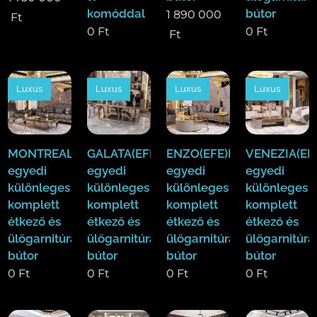
komóddal
bútor
1 890 000
Ft
0
Ft
0
Ft
Ft
Luxus
Luxus
Luxus
Luxus
MONTREAL(EFE)Luxus
GALATA(EFE)Luxus
ENZO(EFE)Luxus
VENEZIA(EF
egyedi
egyedi
egyedi
egyedi
különleges
különleges
különleges
különleges
komplett
komplett
komplett
komplett
étkező és
étkező és
étkező és
étkező és
ülőgarnitúra
ülőgarnitúra
ülőgarnitúra
ülőgarnitúra
bútor
bútor
bútor
bútor
0
Ft
0
Ft
0
Ft
0
Ft