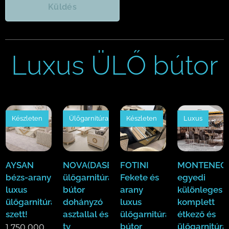
Küldés
Luxus ÜLŐ bútor
Készleten
Ülőgarnitúra
Készleten
Luxus
AYSAN
NOVA(DASE)
FOTINI
MONTENEGR
bézs-arany
ülőgarnitúra
Fekete és
egyedi
luxus
bútor
arany
különleges
ülőgarnitúra
dohányzó
luxus
komplett
szett!
asztallal és
ülőgarnitúra
étkező és
tv
bútor
ülőgarnitúra
1 750 000