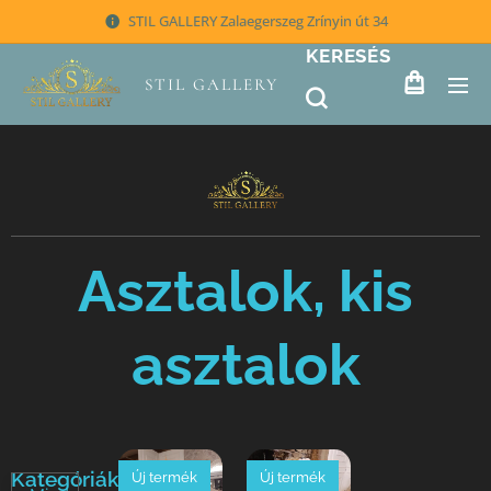
STIL GALLERY Zalaegerszeg Zrínyin út 34
KERESÉS
STIL GALLERY
Asztalok, kis
asztalok
Kategóriák
Új termék
Új termék