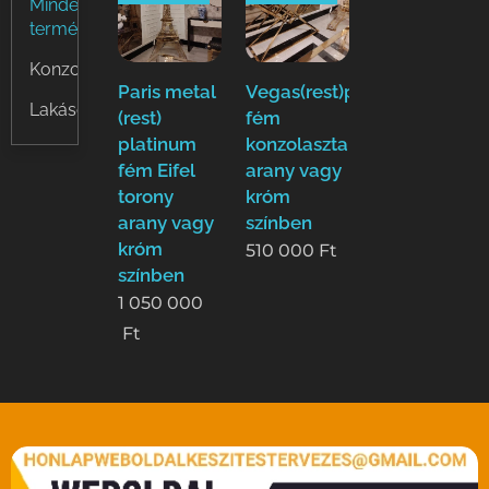
Minden
termék
Konzolok
Paris metal
Vegas(rest)platinum
Lakásdíszek
(rest)
fém
platinum
konzolasztal
fém Eifel
arany vagy
torony
króm
arany vagy
színben
króm
510 000
Ft
színben
1 050 000
Ft