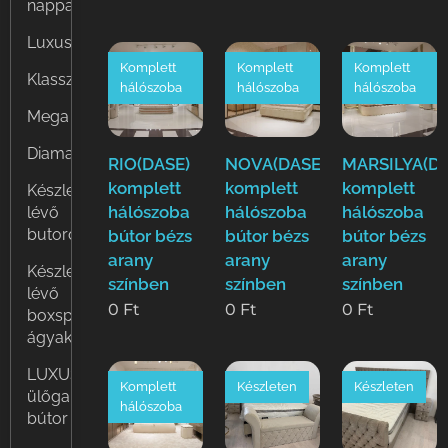
nappali
Luxus
Komplett
Komplett
Komplett
Klasszikus
hálószoba
hálószoba
hálószoba
Mega
Diamante
RIO(DASE)
NOVA(DASE)
MARSILYA(DA
komplett
komplett
komplett
Készleten
hálószoba
hálószoba
hálószoba
lévő
butorok
bútor bézs
bútor bézs
bútor bézs
arany
arany
arany
Készleten
színben
színben
színben
lévő
0
Ft
0
Ft
0
Ft
boxspring
ágyak
LUXUS
Komplett
Készleten
Készleten
ülőgarnitúra
hálószoba
bútor