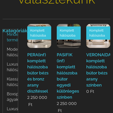
Kategóriák
Komplett
Komplett
Komplett
Minden
hálószoba
hálószoba
hálószoba
termék
Modern
PERA(inf)
PASIFIK
VERONA(DAS
hálószobák
komplett
(inf)
komplett
Luxus
hálószoba
komplett
hálószoba
hálószobák
bútor bézs
hálószoba
bútor bézs
és bronz
bútor
arany
Klasszikus
hálószobák
arany
egyedi
színben
díszítéssel
különleges
0
Ft
Boxspring
színben
2 250 000
ágyak
2 250 000
Ft
Luxus
Ft