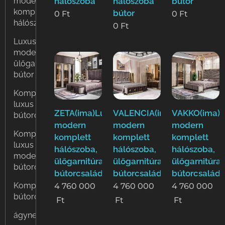
hálószoba
hálószoba
bútor
modern
komplett
bútor
0
Ft
0
Ft
hálószoba
0
Ft
Luxus
modern
ülőgarnitúra
bútor
Komplett
luxus modern nappali
ZETA(ima)Luxus
VALENCIA(ima)Luxus
VAKKO(ima)L
bútorok
modern
modern
modern
Komplett
komplett
komplett
komplett
luxus
hálószoba,
hálószoba,
hálószoba,
modern
ülőgarnitúra,étkező
ülőgarnitúra,étkező
ülőgarnitúra
bútorok
bútorcsalád!
bútorcsalád!
bútorcsalád!
Komplett
4 760 000
4 760 000
4 760 000
bútorcsaládok
Ft
Ft
Ft
ágyneműtartós