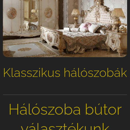
Klasszikus hálószobák
Hálószoba bútor
választékunk