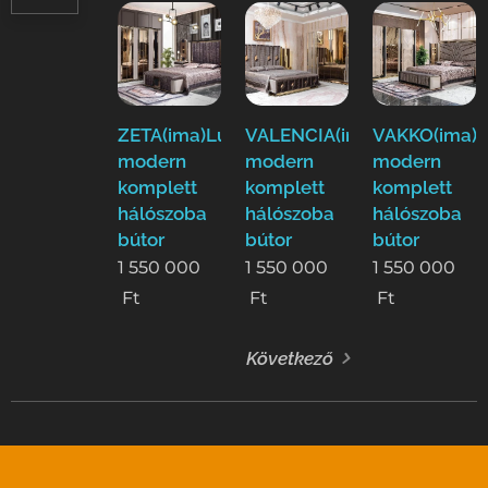
ZETA(ima)Luxus
VALENCIA(ima)Luxus
VAKKO(ima)L
modern
modern
modern
komplett
komplett
komplett
hálószoba
hálószoba
hálószoba
bútor
bútor
bútor
1 550 000
1 550 000
1 550 000
Ft
Ft
Ft
Következő