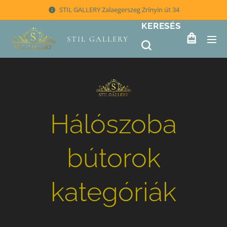
STIL GALLERY Zalaegerszeg Zrínyin út 34
KERESÉS
STIL GALLERY
Hálószoba
bútorok
kategóriák