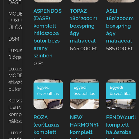
DASE
ASPENDOS
TOPAZ
ASLI
MODERN
(DASE)
180*200cm
180*200cm
LUXUS
komplett
boxspring
boxspring
ÜLŐGARNITÚRÁK
hálószoba
ágy
ágy
DSM
bútor bézs
matraccal
matraccal
arany
645 000
Ft
585 000
Ft
Luxus
színben
ülőgarnitúrák
0
Ft
Luxus
MODERN
étkező
Egyedi
Egyedi
Egyedi
bútor
összeállítás
összeállítás
összeállítás
Klasszikus
luxus
komplett
ROZA
NEW
FENDY(cur)L
hálószoba
(cur)Luxus
HARMONY(cur)Luxus
komplett
komplett
komplett
hálószoba
Luxus