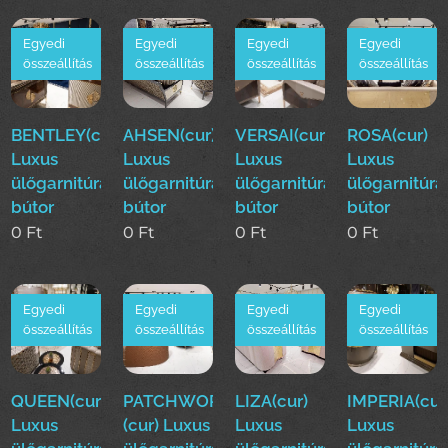
Egyedi
Egyedi
Egyedi
Egyedi
összeállítás
összeállítás
összeállítás
összeállítás
BENTLEY(cur)
AHSEN(cur)
VERSAI(cur)
ROSA(cur)
Luxus
Luxus
Luxus
Luxus
ülőgarnitúra
ülőgarnitúra
ülőgarnitúra
ülőgarnitúra
bútor
bútor
bútor
bútor
0
Ft
0
Ft
0
Ft
0
Ft
Egyedi
Egyedi
Egyedi
Egyedi
összeállítás
összeállítás
összeállítás
összeállítás
QUEEN(cur)
PATCHWORK
LIZA(cur)
IMPERIA(cur
Luxus
(cur) Luxus
Luxus
Luxus