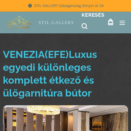
STIL GALLERY Zalaegerszeg Zrínyin út 34
KERESÉS
STIL GALLERY
VENEZIA(EFE)Luxus
egyedi különleges
komplett étkező és
ülőgarnitúra bútor