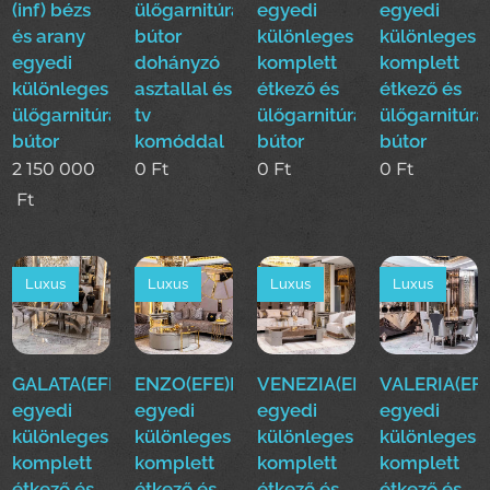
(inf) bézs
ülőgarnitúra
egyedi
egyedi
és arany
bútor
különleges
különleges
egyedi
dohányzó
komplett
komplett
különleges
asztallal és
étkező és
étkező és
ülőgarnitúra
tv
ülőgarnitúra
ülőgarnitúra
bútor
komóddal
bútor
bútor
2 150 000
0
Ft
0
Ft
0
Ft
Ft
Luxus
Luxus
Luxus
Luxus
GALATA(EFE)Luxus
ENZO(EFE)Luxus
VENEZIA(EFE)Luxus
VALERIA(EFE
egyedi
egyedi
egyedi
egyedi
különleges
különleges
különleges
különleges
komplett
komplett
komplett
komplett
étkező és
étkező és
étkező és
étkező és