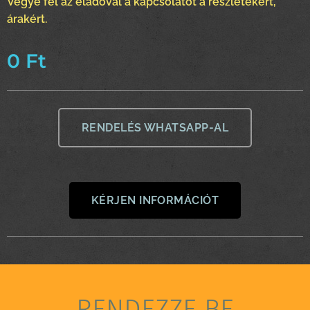
Vegye fel az eladóval a kapcsolatot a részletekért,
árakért.
0
Ft
RENDELÉS WHATSAPP-AL
KÉRJEN INFORMÁCIÓT
RENDEZZE BE