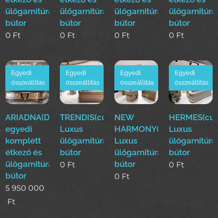
ülőgarnitúra
ülőgarnitúra
ülőgarnitúra
ülőgarnitúra
bútor
bútor
bútor
bútor
0
Ft
0
Ft
0
Ft
0
Ft
Egyedi
Egyedi
Egyedi
Egyedi
összeállítás
összeállítás
összeállítás
összeállítás
ARIADNA(Duy)Luxus
TRENDIS(cur)
NEW
HERMES(cur
egyedi
Luxus
HARMONY(cur)
Luxus
komplett
ülőgarnitúra
Luxus
ülőgarnitúra
étkező és
bútor
ülőgarnitúra
bútor
ülőgarnitúra
bútor
0
Ft
0
Ft
bútor
0
Ft
5 950 000
Ft