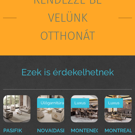
VELÜNK
OTTHONÁT
Ezek is érdekelhetnek
Ülőgarnitúra
Luxus
Luxus
PASIFIK
NOVA(DASE)
MONTENEGRO(EFE)Luxus
MONTREAL(E