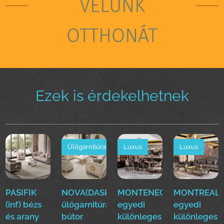
VELÜNK
OTTHONÁT
Ezek is érdekelhetnek
Ülőgarnitúra
Luxus
Luxus
PASIFIK
NOVA(DASE)
MONTENEGRO(EFE)Luxus
MONTREAL(E
(inf) bézs
ülőgarnitúra
egyedi
egyedi
és arany
bútor
különleges
különleges