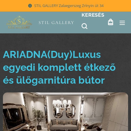
STIL GALLERY Zalaegerszeg Zrínyin út 34
KERESÉS
STIL GALLERY
ARIADNA(Duy)Luxus
egyedi komplett étkező
és ülőgarnitúra bútor