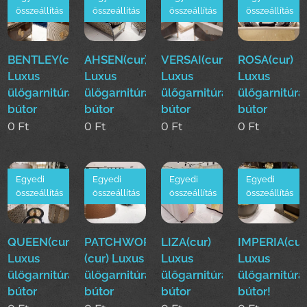
összeállítás
összeállítás
összeállítás
összeállítás
BENTLEY(cur)
AHSEN(cur)
VERSAI(cur)
ROSA(cur)
Luxus
Luxus
Luxus
Luxus
ülőgarnitúra
ülőgarnitúra
ülőgarnitúra
ülőgarnitúra
bútor
bútor
bútor
bútor
0
Ft
0
Ft
0
Ft
0
Ft
Egyedi
Egyedi
Egyedi
Egyedi
összeállítás
összeállítás
összeállítás
összeállítás
QUEEN(cur)
PATCHWORK
LIZA(cur)
IMPERIA(cur
Luxus
(cur) Luxus
Luxus
Luxus
ülőgarnitúra
ülőgarnitúra
ülőgarnitúra
ülőgarnitúra
bútor
bútor
bútor
bútor!