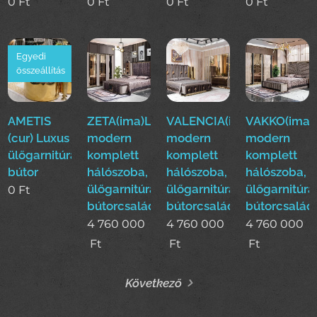
0
Ft
0
Ft
0
Ft
0
Ft
Egyedi
összeállítás
AMETIS
ZETA(ima)Luxus
VALENCIA(ima)Luxus
VAKKO(ima)
(cur) Luxus
modern
modern
modern
ülőgarnitúra
komplett
komplett
komplett
bútor
hálószoba,
hálószoba,
hálószoba,
ülőgarnitúra,étkező
ülőgarnitúra,étkező
ülőgarnitúra
0
Ft
bútorcsalád!
bútorcsalád!
bútorcsalád
4 760 000
4 760 000
4 760 000
Ft
Ft
Ft
Következő