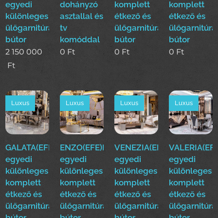
egyedi
dohányzó
komplett
komplett
különleges
asztallal és
étkező és
étkező és
ülőgarnitúra
tv
ülőgarnitúra
ülőgarnitúra
bútor
komóddal
bútor
bútor
2 150 000
0
Ft
0
Ft
0
Ft
Ft
Luxus
Luxus
Luxus
Luxus
GALATA(EFE)Luxus
ENZO(EFE)Luxus
VENEZIA(EFE)Luxus
VALERIA(EFE
egyedi
egyedi
egyedi
egyedi
különleges
különleges
különleges
különleges
komplett
komplett
komplett
komplett
étkező és
étkező és
étkező és
étkező és
ülőgarnitúra
ülőgarnitúra
ülőgarnitúra
ülőgarnitúra
bútor
bútor
bútor
bútor