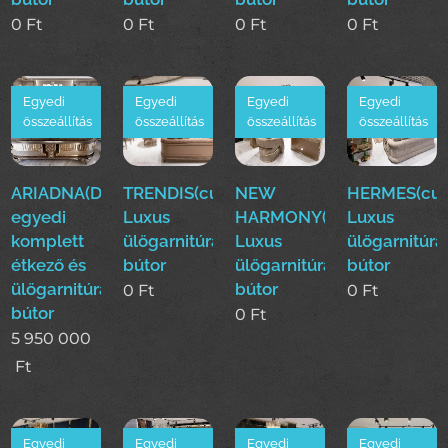
0
Ft
0
Ft
0
Ft
0
Ft
Egyedi
Egyedi
Egyedi
Egyedi
összeállítás
összeállítás
összeállítás
összeállítás
ARIADNA(Duy)Luxus
TRENDIS(cur)
NEW
HERMES(cur
egyedi
Luxus
HARMONY(cur)
Luxus
komplett
ülőgarnitúra
Luxus
ülőgarnitúra
étkező és
bútor
ülőgarnitúra
bútor
ülőgarnitúra
bútor
0
Ft
0
Ft
bútor
0
Ft
5 950 000
Ft
Egyedi
Egyedi
Egyedi
Egyedi