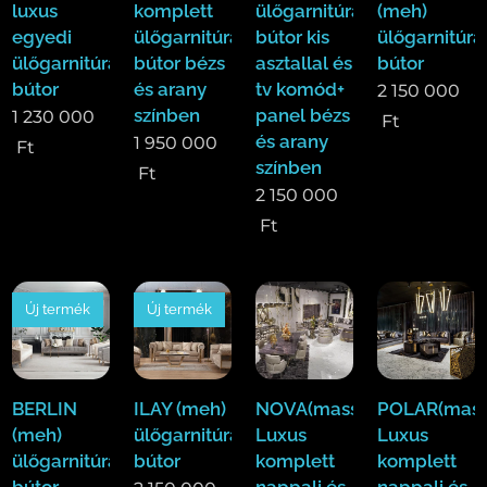
luxus
komplett
ülőgarnitúra
(meh)
egyedi
ülőgarnitúra
bútor kis
ülőgarnitúra
ülőgarnitúra
bútor bézs
asztallal és
bútor
bútor
és arany
tv komód+
2 150 000
színben
panel bézs
1 230 000
Ft
és arany
1 950 000
Ft
színben
Ft
2 150 000
Ft
Új termék
Új termék
BERLIN
ILAY (meh)
NOVA(mass)
POLAR(mass
(meh)
ülőgarnitúra
Luxus
Luxus
ülőgarnitúra
bútor
komplett
komplett
bútor
nappali és
nappali és