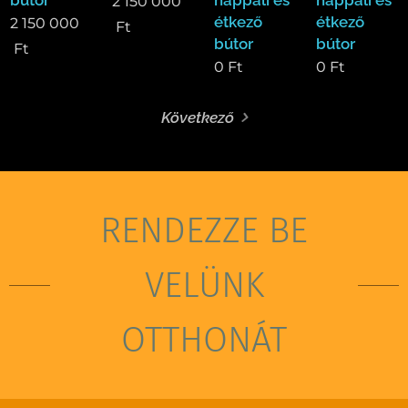
2 150 000
étkező
étkező
2 150 000
Ft
bútor
bútor
Ft
0
Ft
0
Ft
Következő
RENDEZZE BE
VELÜNK
OTTHONÁT