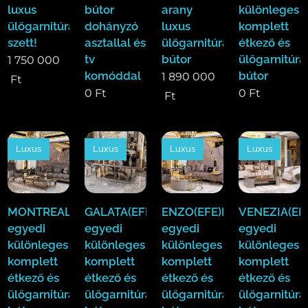
luxus
bútor
arany
különleges
ülőgarnitúra
dohányzó
luxus
komplett
szett!
asztallal és
ülőgarnitúra
étkező és
tv
bútor
ülőgarnitúra
1 750 000
komóddal
bútor
1 890 000
Ft
0
Ft
0
Ft
Ft
Luxus
Luxus
Luxus
Luxus
MONTREAL(EFE)Luxus
GALATA(EFE)Luxus
ENZO(EFE)Luxus
VENEZIA(EF
egyedi
egyedi
egyedi
egyedi
különleges
különleges
különleges
különleges
komplett
komplett
komplett
komplett
étkező és
étkező és
étkező és
étkező és
ülőgarnitúra
ülőgarnitúra
ülőgarnitúra
ülőgarnitúra