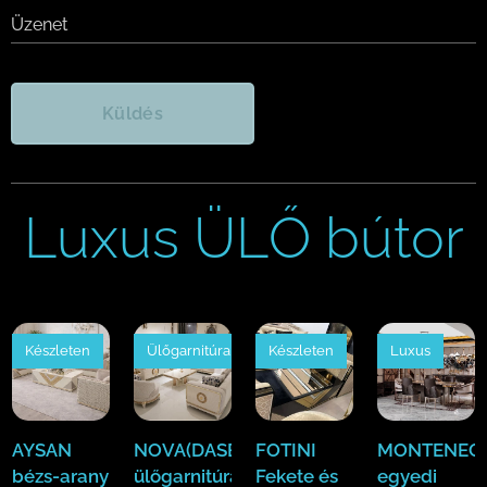
Üzenet
Küldés
Luxus ÜLŐ bútor
Készleten
Ülőgarnitúra
Készleten
Luxus
AYSAN
NOVA(DASE)
FOTINI
MONTENEGR
bézs-arany
ülőgarnitúra
Fekete és
egyedi