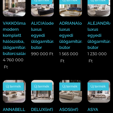
Új termék
Új termék
Új termék
VAKKO(ima)Luxus
ALICIA(ode)
ADRIANA(ode)
ALEJANDRA(
modern
luxus
luxus
luxus
komplett
egyedi
egyedi
egyedi
hálószoba,
ülőgarnitúra
ülőgarnitúra
ülőgarnitúra
ülőgarnitúra,étkező
bútor
bútor
bútor
bútorcsalád!
990 000
Ft
1 565 000
1 230 000
4 760 000
Ft
Ft
Ft
Új termék
Új termék
Új termék
Új termék
ANNABELLE(ode)
DELUX(inf)
ASOS(inf)
ASYA