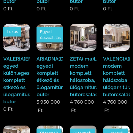
bútor
bútor
bútor
bútor
0
Ft
0
Ft
0
Ft
0
Ft
Luxus
Egyedi
összeállítás
VALERIA(EFE)Luxus
ARIADNA(Duy)Luxus
ZETA(ima)Luxus
VALENCIA(i
egyedi
egyedi
modern
modern
különleges
komplett
komplett
komplett
komplett
étkező és
hálószoba,
hálószoba,
étkező és
ülőgarnitúra
ülőgarnitúra,étkező
ülőgarnitúra
ülőgarnitúra
bútor
bútorcsalád!
bútorcsalád
bútor
5 950 000
4 760 000
4 760 000
0
Ft
Ft
Ft
Ft