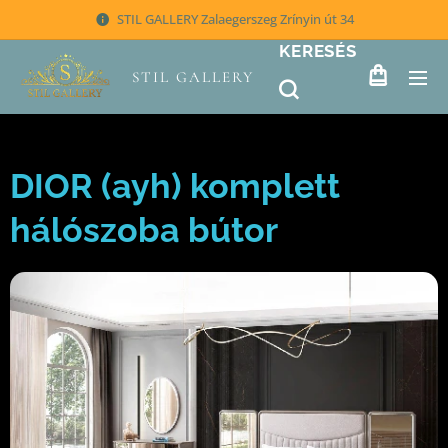
STIL GALLERY Zalaegerszeg Zrínyin út 34
KERESÉS
STIL GALLERY
DIOR (ayh) komplett
hálószoba bútor