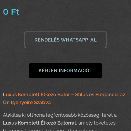
0
Ft
RENDELÉS WHATSAPP-AL
KÉRJEN INFORMÁCIÓT
L
uxus Komplett Étkező Bútor – Stílus és Elegancia az
Ön Igényeire Szabva
Alakítsa ki otthona legfontosabb közösségi terét a
Luxus Komplett Étkező Bútorral
, amely tökéletes
harmóniát teremt a design, a kényelem és a