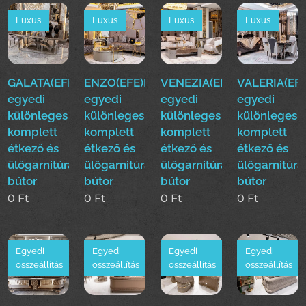
Luxus
Luxus
Luxus
Luxus
GALATA(EFE)Luxus
ENZO(EFE)Luxus
VENEZIA(EFE)Luxus
VALERIA(EFE
egyedi
egyedi
egyedi
egyedi
különleges
különleges
különleges
különleges
komplett
komplett
komplett
komplett
étkező és
étkező és
étkező és
étkező és
ülőgarnitúra
ülőgarnitúra
ülőgarnitúra
ülőgarnitúra
bútor
bútor
bútor
bútor
0
Ft
0
Ft
0
Ft
0
Ft
Egyedi
Egyedi
Egyedi
Egyedi
összeállítás
összeállítás
összeállítás
összeállítás