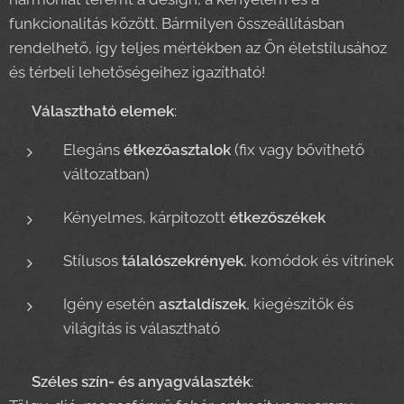
funkcionalitás között. Bármilyen összeállításban
rendelhető, így teljes mértékben az Ön életstílusához
és térbeli lehetőségeihez igazítható!
🍽️
Választható elemek
:
Elegáns
étkezőasztalok
(fix vagy bővíthető
változatban)
Kényelmes, kárpitozott
étkezőszékek
Stílusos
tálalószekrények
, komódok és vitrinek
Igény esetén
asztaldíszek
, kiegészítők és
világítás is választható
🎨
Széles szín- és anyagválaszték
: