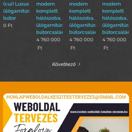
(cur) Luxus
modern
modern
modern
ülőgarnitúra
komplett
komplett
komplett
bútor
hálószoba,
hálószoba,
hálószoba,
ülőgarnitúra,étkező
ülőgarnitúra,étkező
ülőgarnitúra
0
Ft
bútorcsalád!
bútorcsalád!
bútorcsalád
4 760 000
4 760 000
4 760 000
Ft
Ft
Ft
Következő