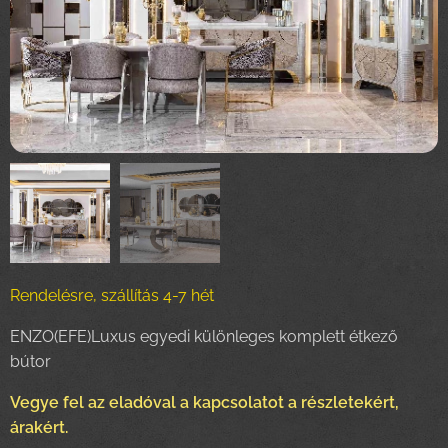
Rendelésre, szállítás 4-7 hét
ENZO(EFE)Luxus egyedi különleges komplett étkező
bútor
Vegye fel az eladóval a kapcsolatot a részletekért,
árakért.