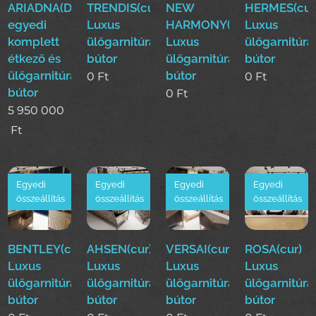
ARIADNA(Duy)Luxus
TRENDIS(cur)
NEW
HERMES(cur
egyedi
Luxus
HARMONY(cur)
Luxus
komplett
ülőgarnitúra
Luxus
ülőgarnitúra
étkező és
bútor
ülőgarnitúra
bútor
ülőgarnitúra
bútor
0
Ft
0
Ft
bútor
0
Ft
5 950 000
Ft
Egyedi
Egyedi
Egyedi
Egyedi
összeállítás
összeállítás
összeállítás
összeállítás
BENTLEY(cur)
AHSEN(cur)
VERSAI(cur)
ROSA(cur)
Luxus
Luxus
Luxus
Luxus
ülőgarnitúra
ülőgarnitúra
ülőgarnitúra
ülőgarnitúra
bútor
bútor
bútor
bútor