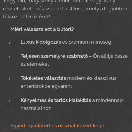
Tölgy, dió, magasfényű fehér, antracit vagy arany
részletekkel – válassza azt a stílust, amely a legjobban
tükrözi az Ön ízlését!
✨
Miért válassza ezt a bútort?
Luxus kidolgozás
és prémium minőség
Teljesen személyre szabható
– Ön állítja össze
az elemeket
Tökéletes választás
modern és klasszikus
enteriőrökbe egyaránt
Kényelmes és tartós kialakítás
a mindennapi
használathoz
📞
Egyedi ajánlatért és összeállításért kérje