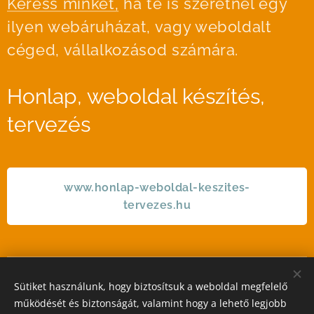
Keress minket,
ha te is szeretnél egy
ilyen webáruházat, vagy weboldalt
céged, vállalkozásod számára.
Honlap, weboldal készítés,
tervezés
www.honlap-weboldal-keszites-
tervezes.hu
Sütiket használunk, hogy biztosítsuk a weboldal megfelelő
STIL GALLERY KFT
működését és biztonságát, valamint hogy a lehető legjobb