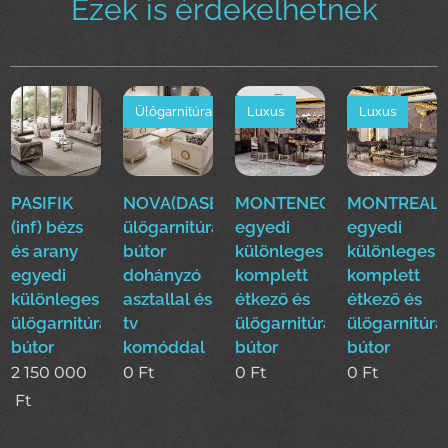
Ezek is érdekelhetnek
Ülőgarnitúra
Luxus
Luxus
PASIFIK
NOVA(DASE)
MONTENEGRO(EFE)Luxus
MONTREAL(E
(inf) bézs
ülőgarnitúra
egyedi
egyedi
és arany
bútor
különleges
különleges
egyedi
dohányzó
komplett
komplett
különleges
asztallal és
étkező és
étkező és
ülőgarnitúra
tv
ülőgarnitúra
ülőgarnitúra
bútor
komóddal
bútor
bútor
2 150 000
0
Ft
0
Ft
0
Ft
Ft