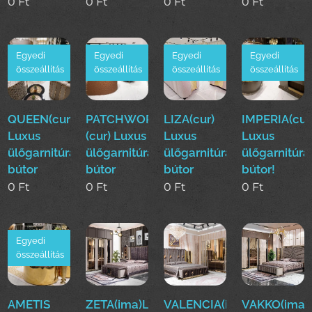
0
Ft
0
Ft
0
Ft
0
Ft
Egyedi
Egyedi
Egyedi
Egyedi
összeállítás
összeállítás
összeállítás
összeállítás
QUEEN(cur)
PATCHWORK
LIZA(cur)
IMPERIA(cur
Luxus
(cur) Luxus
Luxus
Luxus
ülőgarnitúra
ülőgarnitúra
ülőgarnitúra
ülőgarnitúra
bútor
bútor
bútor
bútor!
0
Ft
0
Ft
0
Ft
0
Ft
Egyedi
összeállítás
AMETIS
ZETA(ima)Luxus
VALENCIA(ima)Luxus
VAKKO(ima)