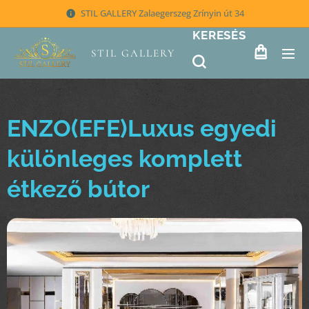
STIL GALLERY Zalaegerszeg Zrínyin út 34
KERESÉS
STIL GALLERY
ENZO(EFE)Luxus egyedi
különleges komplett
étkező bútor