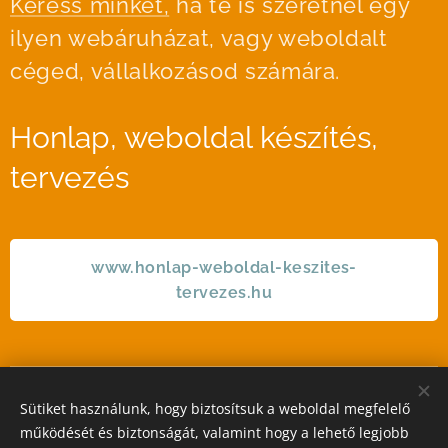
Keress minket,
ha te is szeretnél egy
ilyen webáruházat, vagy weboldalt
céged, vállalkozásod számára.
Honlap, weboldal készítés,
tervezés
www.honlap-weboldal-keszites-
tervezes.hu
Sütiket használunk, hogy biztosítsuk a weboldal megfelelő
STIL GALLERY KFT
működését és biztonságát, valamint hogy a lehető legjobb