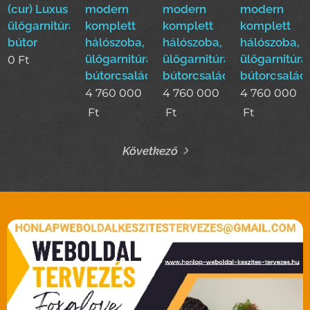
(cur) Luxus
modern
modern
modern
ülőgarnitúra
komplett
komplett
komplett
bútor
hálószoba,
hálószoba,
hálószoba,
ülőgarnitúra,étkező
ülőgarnitúra,étkező
ülőgarnitúra
0
Ft
bútorcsalád!
bútorcsalád!
bútorcsalád
4 760 000
4 760 000
4 760 000
Ft
Ft
Ft
Következő