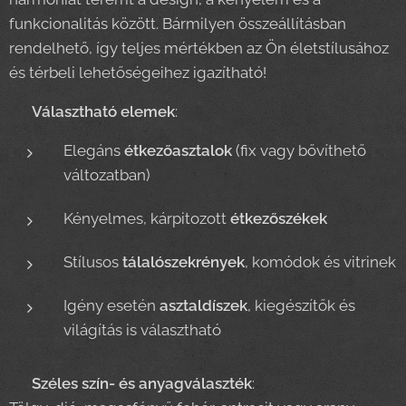
funkcionalitás között. Bármilyen összeállításban
rendelhető, így teljes mértékben az Ön életstílusához
és térbeli lehetőségeihez igazítható!
🍽️
Választható elemek
:
Elegáns
étkezőasztalok
(fix vagy bővíthető
változatban)
Kényelmes, kárpitozott
étkezőszékek
Stílusos
tálalószekrények
, komódok és vitrinek
Igény esetén
asztaldíszek
, kiegészítők és
világítás is választható
🎨
Széles szín- és anyagválaszték
: