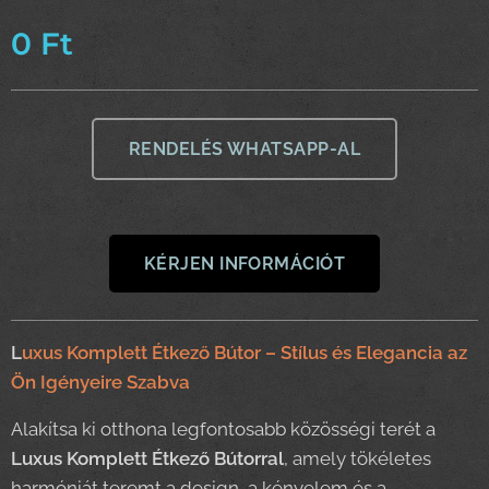
0
Ft
RENDELÉS WHATSAPP-AL
KÉRJEN INFORMÁCIÓT
L
uxus Komplett Étkező Bútor – Stílus és Elegancia az
Ön Igényeire Szabva
Alakítsa ki otthona legfontosabb közösségi terét a
Luxus Komplett Étkező Bútorral
, amely tökéletes
harmóniát teremt a design, a kényelem és a