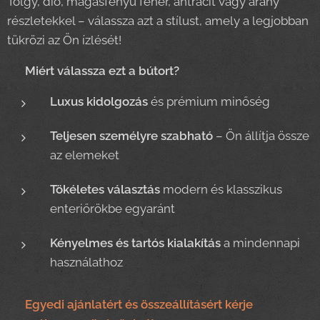
Tölgy, dió, magasfényű fehér, antracit vagy arany
részletekkel – válassza azt a stílust, amely a legjobban
tükrözi az Ön ízlését!
✨
Miért válassza ezt a bútort?
Luxus kidolgozás
és prémium minőség
Teljesen személyre szabható
– Ön állítja össze
az elemeket
Tökéletes választás
modern és klasszikus
enteriőrökbe egyaránt
Kényelmes és tartós kialakítás
a mindennapi
használathoz
📞
Egyedi ajánlatért és összeállításért kérje