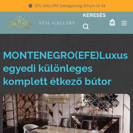
STIL GALLERY Zalaegerszeg Zrínyin út 34
KERESÉS
STIL GALLERY
MONTENEGRO(EFE)Luxus
egyedi különleges
komplett étkező bútor