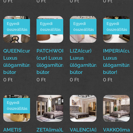
0
Ft
0
Ft
0
Ft
0
Ft
Egyedi
Egyedi
Egyedi
Egyedi
összeállítás
összeállítás
összeállítás
összeállítás
QUEEN(cur)
PATCHWORK
LIZA(cur)
IMPERIA(cur
Luxus
(cur) Luxus
Luxus
Luxus
ülőgarnitúra
ülőgarnitúra
ülőgarnitúra
ülőgarnitúra
bútor
bútor
bútor
bútor!
0
Ft
0
Ft
0
Ft
0
Ft
Egyedi
összeállítás
AMETIS
ZETA(ima)Luxus
VALENCIA(ima)Luxus
VAKKO(ima)