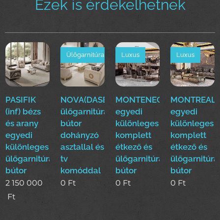
Ezek is érdekelhetnek
Ülőgarnitúra
Luxus
Luxus
PASIFIK
NOVA(DASE)
MONTENEGRO(EFE)Luxus
MONTREAL(E
(inf) bézs
ülőgarnitúra
egyedi
egyedi
és arany
bútor
különleges
különleges
egyedi
dohányzó
komplett
komplett
különleges
asztallal és
étkező és
étkező és
ülőgarnitúra
tv
ülőgarnitúra
ülőgarnitúra
bútor
komóddal
bútor
bútor
2 150 000
0
Ft
0
Ft
0
Ft
Ft