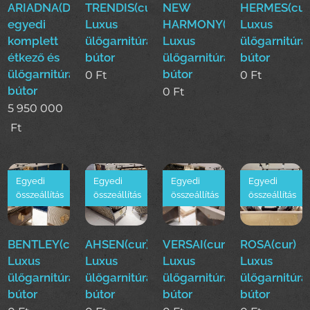
ARIADNA(Duy)Luxus
TRENDIS(cur)
NEW
HERMES(cur
egyedi
Luxus
HARMONY(cur)
Luxus
komplett
ülőgarnitúra
Luxus
ülőgarnitúra
étkező és
bútor
ülőgarnitúra
bútor
ülőgarnitúra
bútor
0
Ft
0
Ft
bútor
0
Ft
5 950 000
Ft
Egyedi
Egyedi
Egyedi
Egyedi
összeállítás
összeállítás
összeállítás
összeállítás
BENTLEY(cur)
AHSEN(cur)
VERSAI(cur)
ROSA(cur)
Luxus
Luxus
Luxus
Luxus
ülőgarnitúra
ülőgarnitúra
ülőgarnitúra
ülőgarnitúra
bútor
bútor
bútor
bútor