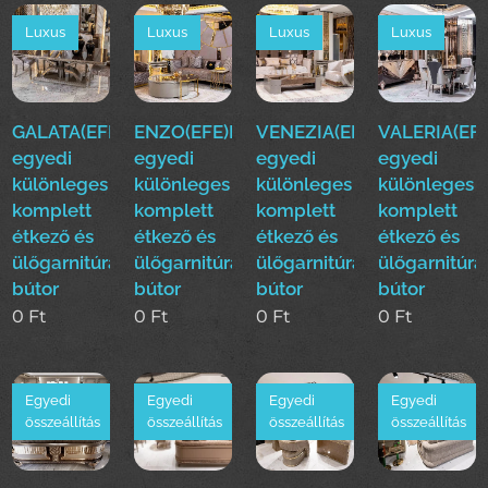
Luxus
Luxus
Luxus
Luxus
GALATA(EFE)Luxus
ENZO(EFE)Luxus
VENEZIA(EFE)Luxus
VALERIA(EFE
egyedi
egyedi
egyedi
egyedi
különleges
különleges
különleges
különleges
komplett
komplett
komplett
komplett
étkező és
étkező és
étkező és
étkező és
ülőgarnitúra
ülőgarnitúra
ülőgarnitúra
ülőgarnitúra
bútor
bútor
bútor
bútor
0
Ft
0
Ft
0
Ft
0
Ft
Egyedi
Egyedi
Egyedi
Egyedi
összeállítás
összeállítás
összeállítás
összeállítás