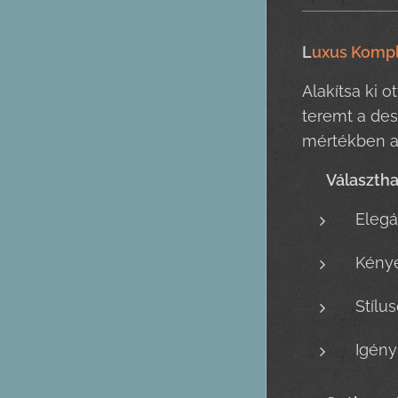
L
uxus Komple
Alakítsa ki 
teremt a des
mértékben az
🍽️
Választh
Eleg
Kénye
Stílu
Igén