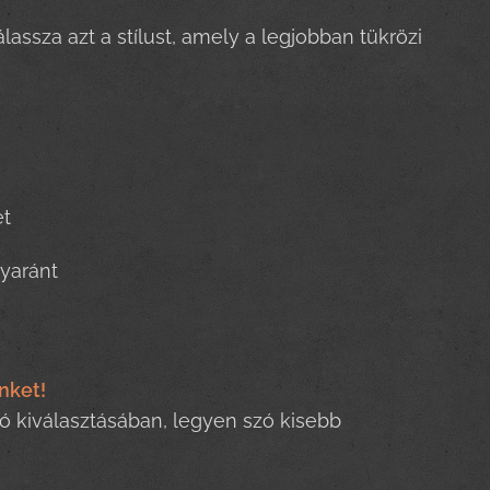
lassza azt a stílust, amely a legjobban tükrözi
et
yaránt
nket!
ó kiválasztásában, legyen szó kisebb