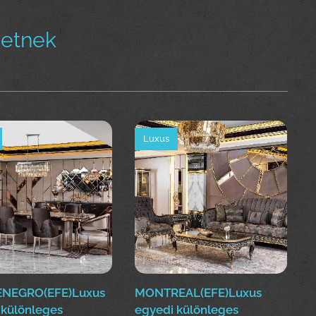
hetnek
Luxus
NEGRO(EFE)Luxus
MONTREAL(EFE)Luxus
 különleges
egyedi különleges