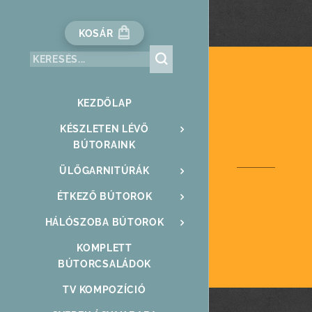
KOSÁR
KEZDŐLAP
KÉSZLETEN LÉVŐ
BÚTORAINK
ÜLŐGARNITÚRÁK
ÉTKEZŐ BÚTOROK
HÁLÓSZOBA BÚTOROK
KOMPLETT
BÚTORCSALÁDOK
TV KOMPOZÍCIÓ