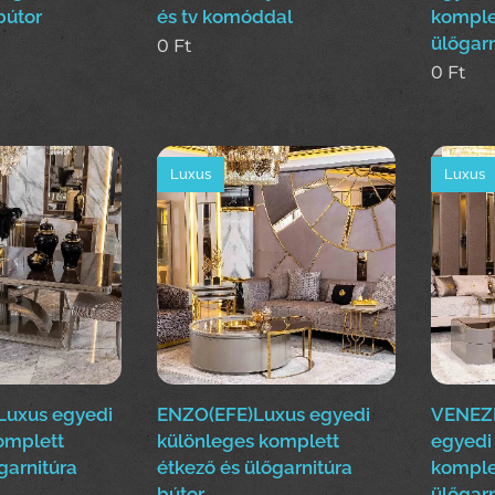
bútor
és tv komóddal
komple
ülőgarn
0
Ft
0
Ft
Luxus
Luxus
Luxus egyedi
ENZO(EFE)Luxus egyedi
VENEZI
omplett
különleges komplett
egyedi
garnitúra
étkező és ülőgarnitúra
komple
bútor
ülőgarn