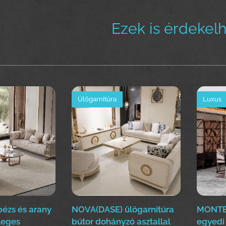
Ezek is érdekel
Ülőgarnitúra
Luxus
 bézs és arany
NOVA(DASE) ülőgarnitúra
MONTE
leges
bútor dohányzó asztallal
egyedi