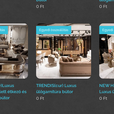
0
Ft
0
Ft
ítás
Egyedi összeállítás
Egyedi 
)Luxus
TRENDIS(cur) Luxus
NEW H
ett étkező és
ülőgarnitúra bútor
Luxus ü
bútor
0
Ft
0
Ft