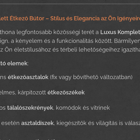
tt Étkező Bútor – Stílus és Elegancia az Ön Igényei
otthona legfontosabb közösségi terét a
Luxus Komplett
ign, a kényelem és a funkcionalitás között. Bármilyen
 Ön életstílusához és térbeli lehetőségeihez igazíth
ató elemek
:
áns
étkezőasztalok
(fix vagy bővíthető változatban)
lmes, kárpitozott
étkezőszékek
sos
tálalószekrények
, komódok és vitrinek
y esetén
asztaldíszek
, kiegészítők és világítás is vála