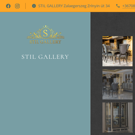
STIL GALLERY Zalaegerszeg Zrínyin út 34
+36708
STIL GALLERY