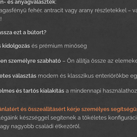
ín- és anyagválaszték
:
agasfényű fehér, antracit vagy arany részletekkel – vá
!
assza ezt a bútort?
 kidolgozás
és prémium minőség
sen személyre szabható
– Ön állítja össze az elemek
etes választás
modern és klasszikus enteriőrökbe eg
lmes és tartós kialakítás
a mindennapi használathoz
ánlatért és összeállításért kérje személyes segítségü
légáink készséggel segítenek a tökéletes konfiguráci
vagy nagyobb családi étkezőről.