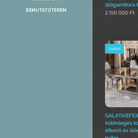
ülőgarnitúra 
BEMUTATÓTEREM
2 150 000
Ft
Luxus
GALATA(EFE)
különleges k
étkező és ülő
bútor