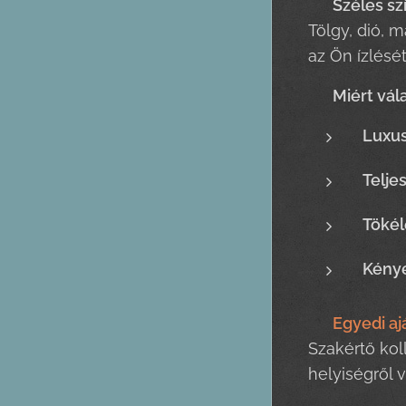
🎨
Széles sz
Tölgy, dió, m
az Ön ízlését
✨
Miért vál
Luxus
Telje
Tökél
Kénye
📞
Egyedi aj
Szakértő kol
helyiségről 