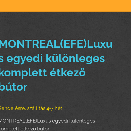
MONTREAL(EFE)Luxu
s egyedi különleges
komplett étkező
bútor
Rendelésre, szállítás 4-7 hét
MONTREAL(EFE)Luxus egyedi különleges
komplett étkező bútor