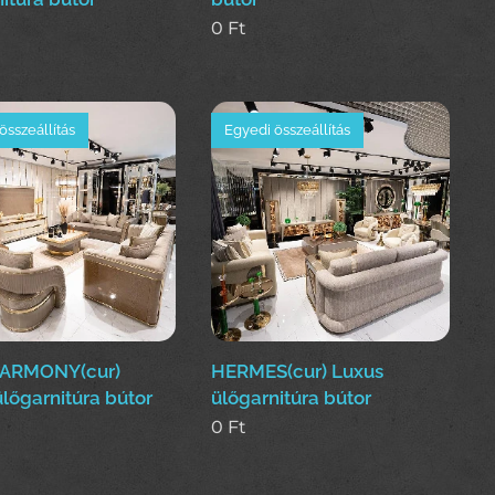
0
Ft
összeállítás
Egyedi összeállítás
ARMONY(cur)
HERMES(cur) Luxus
lőgarnitúra bútor
ülőgarnitúra bútor
0
Ft