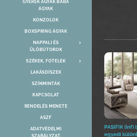
GYEREK ÁGYAK BABA
ÁGYAK
KONZOLOK
BOXSPRING ÁGYAK
NAPPALI ÉS
ÜLŐBÚTOROK
SZÉKEK, FOTELEK
LAKÁSDÍSZEK
SZÍNMINTÁK
KAPCSOLAT
RENDELÉS MENETE
ASZF
PASIFIK (inf)
ADATVÉDELMI
egyedi külön
SZABÁLYZAT