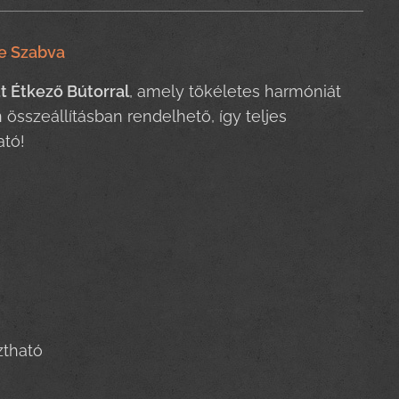
re Szabva
 Étkező Bútorral
, amely tökéletes harmóniát
 összeállításban rendelhető, így teljes
ató!
sztható