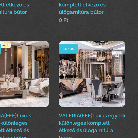
tt étkező és
komplett étkező és
itúra bútor
ülőgarnitúra bútor
0
Ft
Luxus
A(EFE)Luxus
VALERIA(EFE)Luxus egyedi
 különleges
különleges komplett
tt étkező és
étkező és ülőgarnitúra
itúra bútor
bútor