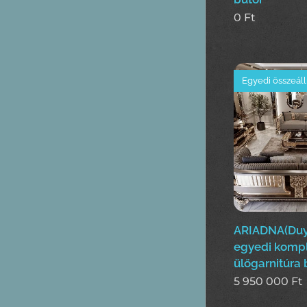
0
Ft
Egyedi összeáll
ARIADNA(Duy
egyedi kompl
ülőgarnitúra 
5 950 000
Ft