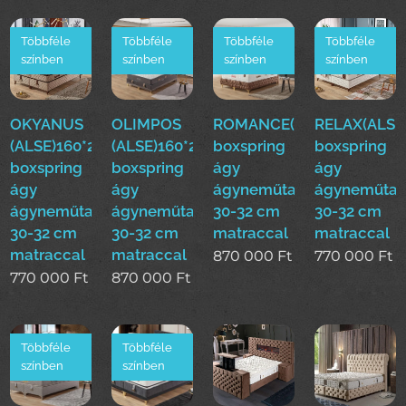
Többféle
Többféle
Többféle
Többféle
színben
színben
színben
színben
OKYANUS
OLIMPOS
ROMANCE(ALSE)160*200
RELAX(ALSE
(ALSE)160*200cm
(ALSE)160*200cm
boxspring
boxspring
boxspring
boxspring
ágy
ágy
ágy
ágy
ágyneműtartóval
ágyneműtar
ágyneműtartóval
ágyneműtartóval
30-32 cm
30-32 cm
30-32 cm
30-32 cm
matraccal
matraccal
matraccal
matraccal
870 000
Ft
770 000
Ft
770 000
Ft
870 000
Ft
Többféle
Többféle
színben
színben