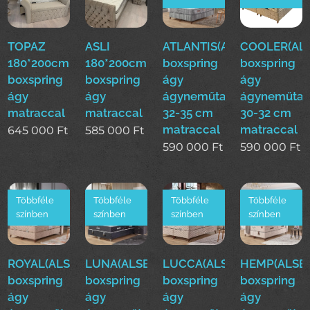
TOPAZ
ASLI
ATLANTIS(ALS)160*200cm
COOLER(ALS
180*200cm
180*200cm
boxspring
boxspring
boxspring
boxspring
ágy
ágy
ágy
ágy
ágyneműtartóval
ágyneműtar
matraccal
matraccal
32-35 cm
30-32 cm
matraccal
matraccal
645 000
Ft
585 000
Ft
590 000
Ft
590 000
Ft
Többféle
Többféle
Többféle
Többféle
színben
színben
színben
színben
ROYAL(ALS)160*200cm
LUNA(ALSE)160*200cm
LUCCA(ALSE)160*200cm
HEMP(ALSE)
boxspring
boxspring
boxspring
boxspring
ágy
ágy
ágy
ágy