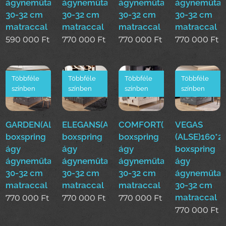
ágyneműtartóval
ágyneműtartóval
ágyneműtartóval
ágyneműtar
30-32 cm
30-32 cm
30-32 cm
30-32 cm
matraccal
matraccal
matraccal
matraccal
590 000
Ft
770 000
Ft
770 000
Ft
770 000
Ft
Többféle
Többféle
Többféle
Többféle
színben
színben
színben
színben
GARDEN(ALSE)160*200cm
ELEGANS(ALSE)160*200cm
COMFORT(ALSE)160*200
VEGAS
boxspring
boxspring
boxspring
(ALSE)160*
ágy
ágy
ágy
boxspring
ágyneműtartóval
ágyneműtartóval
ágyneműtartóval
ágy
30-32 cm
30-32 cm
30-32 cm
ágyneműtar
matraccal
matraccal
matraccal
30-32 cm
matraccal
770 000
Ft
770 000
Ft
770 000
Ft
770 000
Ft