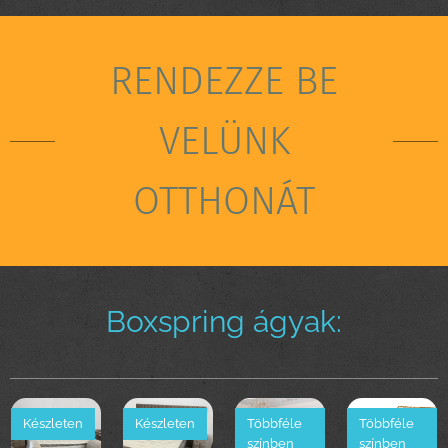
RENDEZZE BE
VELÜNK
OTTHONÁT
Boxspring ágyak:
Készleten
Készleten
Többféle
Többféle
színben
színben