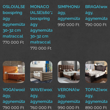
OSLO(ALSE)160*200cm
MONACO
SIMPHONIA(woo)boxsprin
BRAGA(woo)
boxspring
(ALSE)160*200cm
ágy,
ágy,
ágy
boxspring
ágyneműtartós
ágyneműtar
ágyneműtartóval
ágy
990 000
Ft
790 000
Ft
30-32 cm
ágyneműtartóval
matraccal
30-32 cm
matraccal
770 000
Ft
770 000
Ft
YOGA(woo)boxspring
WAVE(woo)boxspring
VERONA(woo)boxspring
TOPAZ(woo)
ágy,
ágy,
ágy,
ágy,
ágyneműtartós
ágyneműtartós
ágyneműtartós
ágyneműtar
790 000
Ft
760 000
Ft
990 000
Ft
890 000
Ft