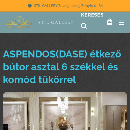
STIL GALLERY Zalaegerszeg Zrínyin út 34
KERESÉS
STIL GALLERY
ASPENDOS(DASE) étkező
bútor asztal 6 székkel és
komód tükörrel