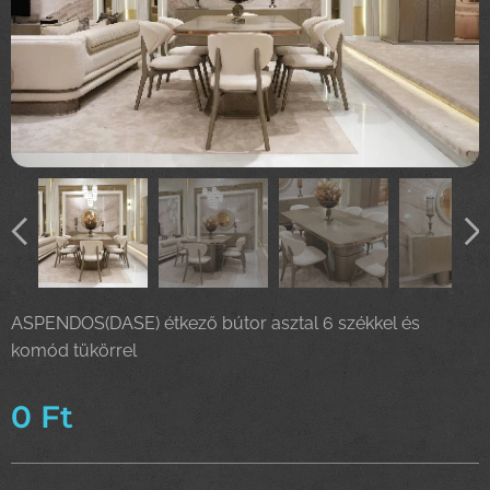
ASPENDOS(DASE) étkező bútor asztal 6 székkel és
komód tükörrel
0
Ft