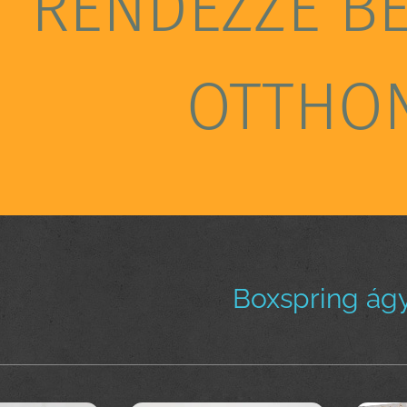
RENDEZZE B
OTTHO
Boxspring ágy