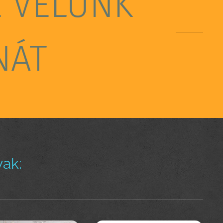
E VELÜNK
NÁT
ak: