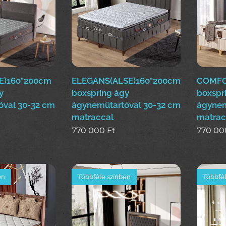
E)160*200cm
ELEGANS(ALSE)160*200cm
COMFO
y
boxspring ágy
boxspr
óval 30-32 cm
ágyneműtartóval 30-32 cm
ágynem
matraccal
matrac
770 000
Ft
770 00
en
Többféle színben
Többfél