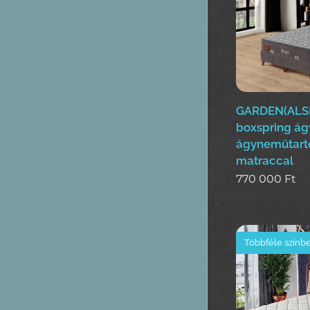
GARDEN(ALS
boxspring ág
ágyneműtart
matraccal
770 000
Ft
Többféle színb