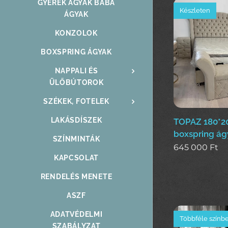
GYEREK ÁGYAK BABA
Készleten
ÁGYAK
KONZOLOK
BOXSPRING ÁGYAK
NAPPALI ÉS
ÜLŐBÚTOROK
SZÉKEK, FOTELEK
LAKÁSDÍSZEK
TOPAZ 180*
boxspring ág
SZÍNMINTÁK
645 000
Ft
KAPCSOLAT
RENDELÉS MENETE
ASZF
ADATVÉDELMI
Többféle színb
SZABÁLYZAT