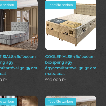
e színben
Többféle színben
IS(ALS)160*200cm
COOLER(ALSE)160*200cm
ing ágy
boxspring ágy
űtartóval 32-35 cm
ágyneműtartóval 30-32 cm
cal
matraccal
0
Ft
590 000
Ft
e színben
Többféle színben