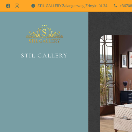
STIL GALLERY Zalaegerszeg Zrínyin út 34
+36708
STIL GALLERY