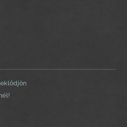
deklődjön
nél!