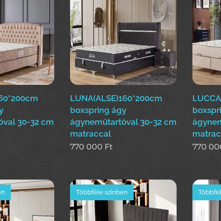
60*200cm
LUNA(ALSE)160*200cm
LUCCA
y
boxspring ágy
boxspr
óval 30-32 cm
ágyneműtartóval 30-32 cm
ágynem
matraccal
matrac
770 000
Ft
770 00
en
Többféle színben
Többfél