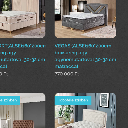
RT(ALSE)160*200cm
VEGAS (ALSE)160*200cm
ing ágy
boxspring ágy
űtartóval 30-32 cm
ágyneműtartóval 30-32 cm
cal
matraccal
0
Ft
770 000
Ft
e színben
Többféle színben