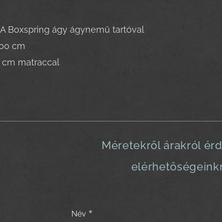
 Boxspring ágy ágynemű tartóval
200 cm
 cm matraccal
Méretekről árakról ér
elérhetőségeink
Név