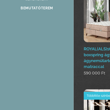
BEMUTATÓTEREM
ROYAL(ALS)1
boxspring ág
ágyneműtart
matraccal
590 000
Ft
Többféle színb