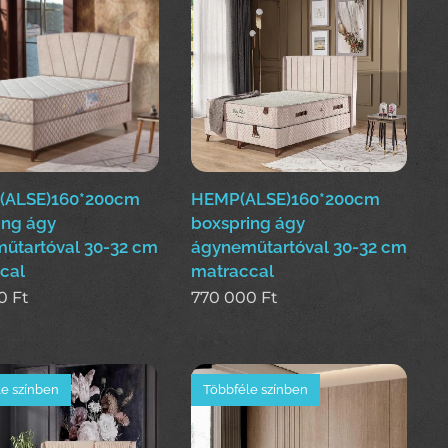
(ALSE)160*200cm
HEMP(ALSE)160*200cm
ing ágy
boxspring ágy
űtartóval 30-32 cm
ágyneműtartóval 30-32 cm
cal
matraccal
0
Ft
770 000
Ft
e színben
Többféle színben