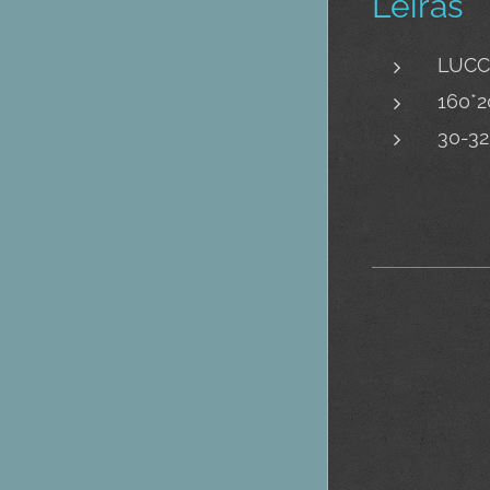
Leírás
LUCCA
160*
30-32