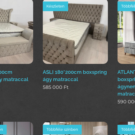
Készleten
Többfél
200cm
ASLI 180*200cm boxspring
ATLANT
y matraccal
ágy matraccal
boxspr
ágynem
585 000
Ft
matrac
590 00
en
Többféle színben
Többfél