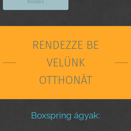
Küldés
RENDEZZE BE
VELÜNK
OTTHONÁT
Boxspring ágyak: