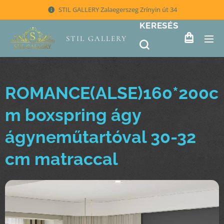
STIL GALLERY Zalaegerszeg Zrínyin út 34
KERESÉS
STIL GALLERY
ROMANCE(ALSE)160*200c
m boxspring ágy
ágyneműtartóval 30-32
cm matraccal