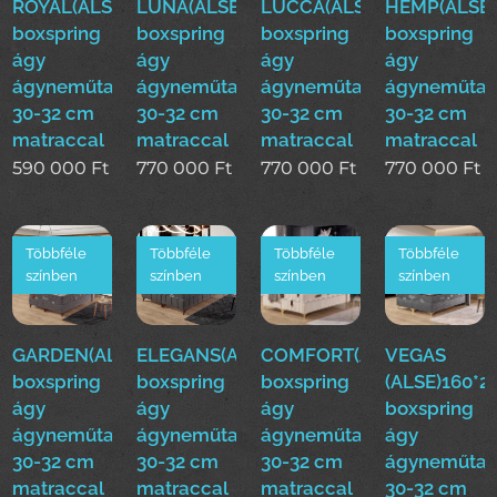
ROYAL(ALS)160*200cm
LUNA(ALSE)160*200cm
LUCCA(ALSE)160*200cm
HEMP(ALSE)
boxspring
boxspring
boxspring
boxspring
ágy
ágy
ágy
ágy
ágyneműtartóval
ágyneműtartóval
ágyneműtartóval
ágyneműtar
30-32 cm
30-32 cm
30-32 cm
30-32 cm
matraccal
matraccal
matraccal
matraccal
590 000
Ft
770 000
Ft
770 000
Ft
770 000
Ft
Többféle
Többféle
Többféle
Többféle
színben
színben
színben
színben
GARDEN(ALSE)160*200cm
ELEGANS(ALSE)160*200cm
COMFORT(ALSE)160*200
VEGAS
boxspring
boxspring
boxspring
(ALSE)160*
ágy
ágy
ágy
boxspring
ágyneműtartóval
ágyneműtartóval
ágyneműtartóval
ágy
30-32 cm
30-32 cm
30-32 cm
ágyneműtar
matraccal
matraccal
matraccal
30-32 cm