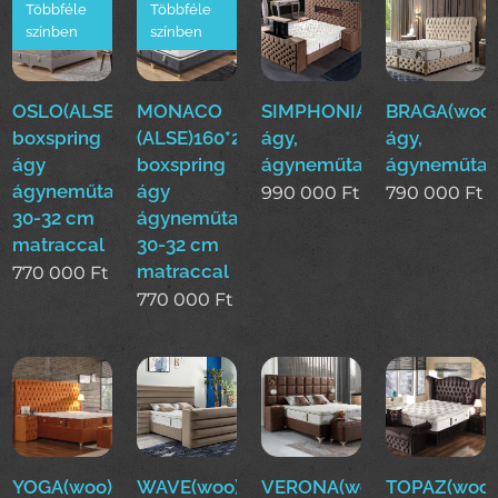
Többféle
Többféle
színben
színben
OSLO(ALSE)160*200cm
MONACO
SIMPHONIA(woo)boxsprin
BRAGA(woo)
boxspring
(ALSE)160*200cm
ágy,
ágy,
ágy
boxspring
ágyneműtartós
ágyneműtar
ágyneműtartóval
ágy
990 000
Ft
790 000
Ft
30-32 cm
ágyneműtartóval
matraccal
30-32 cm
matraccal
770 000
Ft
770 000
Ft
YOGA(woo)boxspring
WAVE(woo)boxspring
VERONA(woo)boxspring
TOPAZ(woo)