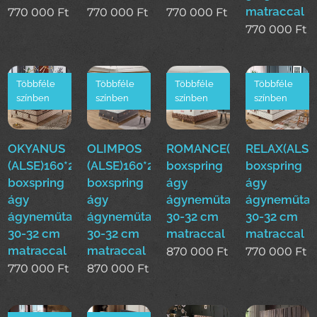
matraccal
770 000
Ft
770 000
Ft
770 000
Ft
770 000
Ft
Többféle
Többféle
Többféle
Többféle
színben
színben
színben
színben
OKYANUS
OLIMPOS
ROMANCE(ALSE)160*200
RELAX(ALSE
(ALSE)160*200cm
(ALSE)160*200cm
boxspring
boxspring
boxspring
boxspring
ágy
ágy
ágy
ágy
ágyneműtartóval
ágyneműtar
ágyneműtartóval
ágyneműtartóval
30-32 cm
30-32 cm
30-32 cm
30-32 cm
matraccal
matraccal
matraccal
matraccal
870 000
Ft
770 000
Ft
770 000
Ft
870 000
Ft