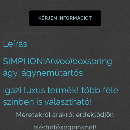
KÉRJEN INFORMÁCIÓT
Leírás
SIMPHONIA(woo)boxspring
ágy, ágyneműtartós
Igazi luxus termék! több féle
színben is választható!
Méretekről árakról érdeklődjön
elérhetőségeinknél!