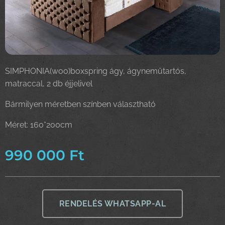
SIMPHONIA(woo)boxspring ágy, ágyneműtartós,
matraccal, 2 db éjjelivel
Bármilyen méretben színben választható
Méret: 160*200cm
990 000
Ft
RENDELÉS WHATSAPP-AL