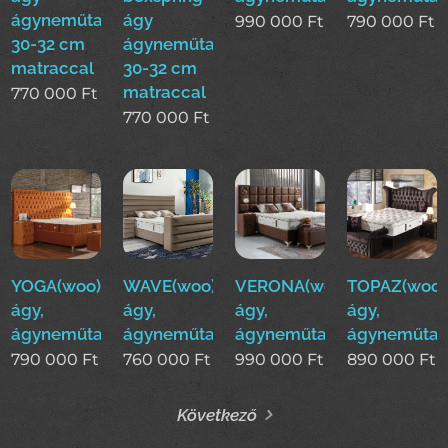
ágyneműtartóval
ágy
990 000
Ft
790 000
Ft
30-32 cm
ágyneműtartóval
matraccal
30-32 cm
matraccal
770 000
Ft
770 000
Ft
YOGA(woo)boxspring
WAVE(woo)boxspring
VERONA(woo)boxspring
TOPAZ(woo)
ágy,
ágy,
ágy,
ágy,
ágyneműtartós
ágyneműtartós
ágyneműtartós
ágyneműtar
790 000
Ft
760 000
Ft
990 000
Ft
890 000
Ft
Következő