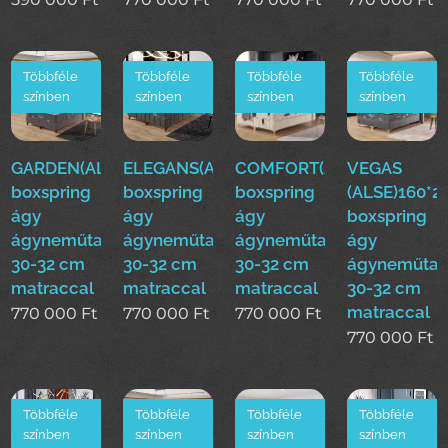
Többféle
Többféle
Többféle
Többféle
színben
színben
színben
színben
GARDEN(ALSE)160*200cm
ELEGANS(ALSE)160*200cm
COMFORT(ALSE)160*200
VEGAS
boxspring
boxspring
boxspring
(ALSE)160*
ágy
ágy
ágy
boxspring
ágyneműtartóval
ágyneműtartóval
ágyneműtartóval
ágy
30-32 cm
30-32 cm
30-32 cm
ágyneműtar
matraccal
matraccal
matraccal
30-32 cm
matraccal
770 000
Ft
770 000
Ft
770 000
Ft
770 000
Ft
Többféle
Többféle
Többféle
Többféle
színben
színben
színben
színben