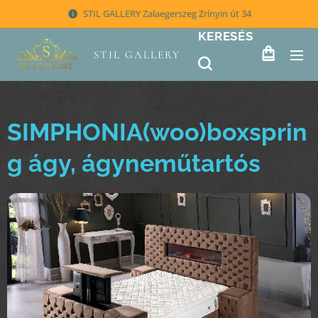
STIL GALLERY Zalaegerszeg Zrínyin út 34
KERESÉS
STIL GALLERY
SIMPHONIA(woo)boxsprin
g ágy, ágyneműtartós