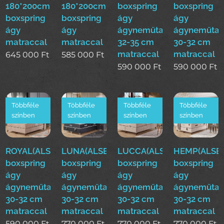
180*200cm
180*200cm
boxspring
boxspring
boxspring
boxspring
ágy
ágy
ágy
ágy
ágyneműtartóval
ágyneműtar
matraccal
matraccal
32-35 cm
30-32 cm
matraccal
matraccal
645 000
Ft
585 000
Ft
590 000
Ft
590 000
Ft
Többféle
Többféle
Többféle
Többféle
színben
színben
színben
színben
ROYAL(ALS)160*200cm
LUNA(ALSE)160*200cm
LUCCA(ALSE)160*200cm
HEMP(ALSE)
boxspring
boxspring
boxspring
boxspring
ágy
ágy
ágy
ágy
ágyneműtartóval
ágyneműtartóval
ágyneműtartóval
ágyneműtar
30-32 cm
30-32 cm
30-32 cm
30-32 cm
matraccal
matraccal
matraccal
matraccal
590 000
Ft
770 000
Ft
770 000
Ft
770 000
Ft