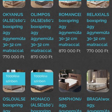
OKYANUS
OLIMPOS
ROMANCE(ALSE)160*200
RELAX(ALSE
(ALSE)160*200cm
(ALSE)160*200cm
boxspring
boxspring
boxspring
boxspring
ágy
ágy
ágy
ágy
ágyneműtartóval
ágyneműtar
ágyneműtartóval
ágyneműtartóval
30-32 cm
30-32 cm
30-32 cm
30-32 cm
matraccal
matraccal
matraccal
matraccal
870 000
Ft
770 000
Ft
770 000
Ft
870 000
Ft
Többféle
Többféle
színben
színben
OSLO(ALSE)160*200cm
MONACO
SIMPHONIA(woo)boxsprin
BRAGA(woo)
boxspring
(ALSE)160*200cm
ágy,
ágy,
ágy
boxspring
ágyneműtartós
ágyneműtar