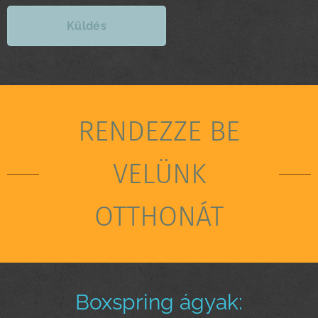
Küldés
RENDEZZE BE
VELÜNK
OTTHONÁT
Boxspring ágyak: