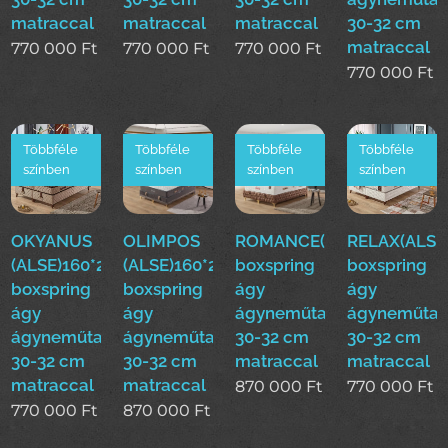
matraccal
matraccal
matraccal
30-32 cm
matraccal
770 000
Ft
770 000
Ft
770 000
Ft
770 000
Ft
Többféle
Többféle
Többféle
Többféle
színben
színben
színben
színben
OKYANUS
OLIMPOS
ROMANCE(ALSE)160*200
RELAX(ALSE
(ALSE)160*200cm
(ALSE)160*200cm
boxspring
boxspring
boxspring
boxspring
ágy
ágy
ágy
ágy
ágyneműtartóval
ágyneműtar
ágyneműtartóval
ágyneműtartóval
30-32 cm
30-32 cm
30-32 cm
30-32 cm
matraccal
matraccal
matraccal
matraccal
870 000
Ft
770 000
Ft
770 000
Ft
870 000
Ft