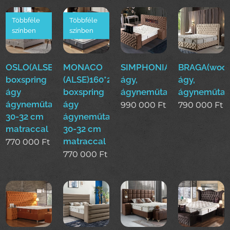
Többféle
Többféle
színben
színben
OSLO(ALSE)160*200cm
MONACO
SIMPHONIA(woo)boxsprin
BRAGA(woo)
boxspring
(ALSE)160*200cm
ágy,
ágy,
ágy
boxspring
ágyneműtartós
ágyneműtar
ágyneműtartóval
ágy
990 000
Ft
790 000
Ft
30-32 cm
ágyneműtartóval
matraccal
30-32 cm
matraccal
770 000
Ft
770 000
Ft