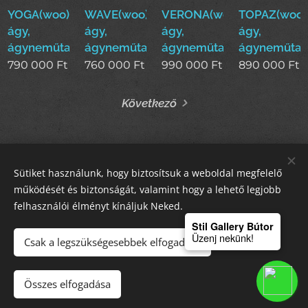
YOGA(woo)boxspring
WAVE(woo)boxspring
VERONA(woo)boxspring
TOPAZ(woo)
ágy,
ágy,
ágy,
ágy,
ágyneműtartós
ágyneműtartós
ágyneműtartós
ágyneműtar
790 000
Ft
760 000
Ft
990 000
Ft
890 000
Ft
Következő
Sütiket használunk, hogy biztosítsuk a weboldal megfelelő
STIL GALLERY KFT
működését és biztonságát, valamint hogy a lehető legjobb
felhasználói élményt kínáljuk Neked.
Sütik
Stil Gallery Bútor
Üzenj nekünk!
Csak a legszükségesebbek elfogadása
Kosárba
Összes elfogadása