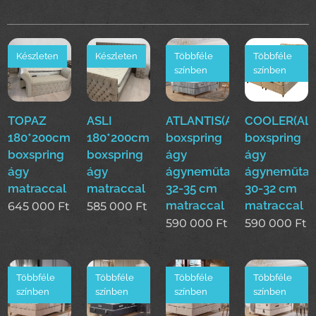
Készleten
Készleten
Többféle
Többféle
színben
színben
TOPAZ
ASLI
ATLANTIS(ALS)160*200cm
COOLER(ALS
180*200cm
180*200cm
boxspring
boxspring
boxspring
boxspring
ágy
ágy
ágy
ágy
ágyneműtartóval
ágyneműtar
matraccal
matraccal
32-35 cm
30-32 cm
matraccal
matraccal
645 000
Ft
585 000
Ft
590 000
Ft
590 000
Ft
Többféle
Többféle
Többféle
Többféle
színben
színben
színben
színben