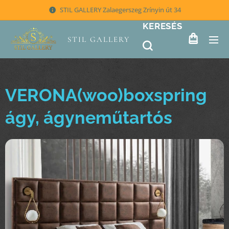
STIL GALLERY Zalaegerszeg Zrínyin út 34
KERESÉS
STIL GALLERY
VERONA(woo)boxspring
ágy, ágyneműtartós