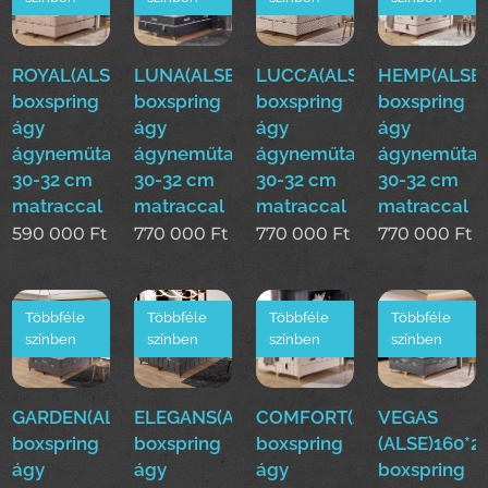
ROYAL(ALS)160*200cm
LUNA(ALSE)160*200cm
LUCCA(ALSE)160*200cm
HEMP(ALSE)
boxspring
boxspring
boxspring
boxspring
ágy
ágy
ágy
ágy
ágyneműtartóval
ágyneműtartóval
ágyneműtartóval
ágyneműtar
30-32 cm
30-32 cm
30-32 cm
30-32 cm
matraccal
matraccal
matraccal
matraccal
590 000
Ft
770 000
Ft
770 000
Ft
770 000
Ft
Többféle
Többféle
Többféle
Többféle
színben
színben
színben
színben
GARDEN(ALSE)160*200cm
ELEGANS(ALSE)160*200cm
COMFORT(ALSE)160*200
VEGAS
boxspring
boxspring
boxspring
(ALSE)160*
ágy
ágy
ágy
boxspring