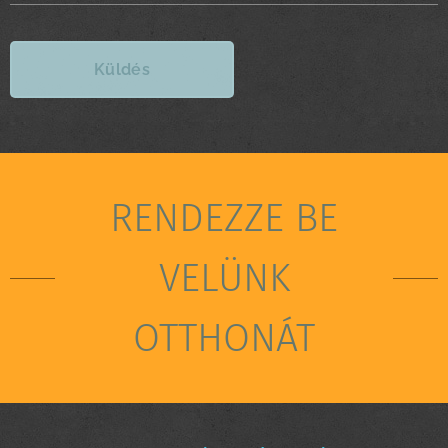
Küldés
RENDEZZE BE
VELÜNK
OTTHONÁT