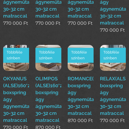
ágyneműtartóval
ágyneműtartóval
ágyneműtartóval
ágy
30-32 cm
30-32 cm
30-32 cm
ágyneműtar
matraccal
matraccal
matraccal
30-32 cm
matraccal
770 000
Ft
770 000
Ft
770 000
Ft
770 000
Ft
Többféle
Többféle
Többféle
Többféle
színben
színben
színben
színben
OKYANUS
OLIMPOS
ROMANCE(ALSE)160*200
RELAX(ALSE
(ALSE)160*200cm
(ALSE)160*200cm
boxspring
boxspring
boxspring
boxspring
ágy
ágy
ágy
ágy
ágyneműtartóval
ágyneműtar
ágyneműtartóval
ágyneműtartóval
30-32 cm
30-32 cm
30-32 cm
30-32 cm
matraccal
matraccal
matraccal
matraccal
870 000
Ft
770 000
Ft
770 000
Ft
870 000
Ft