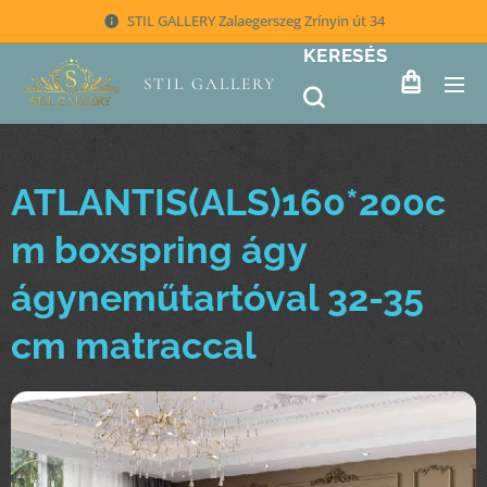
STIL GALLERY Zalaegerszeg Zrínyin út 34
KERESÉS
STIL GALLERY
ATLANTIS(ALS)160*200c
m boxspring ágy
ágyneműtartóval 32-35
cm matraccal