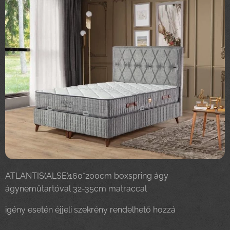
ATLANTIS(ALSE)160*200cm boxspring ágy
ágyneműtartóval 32-35cm matraccal
igény esetén éjjeli szekrény rendelhető hozzá