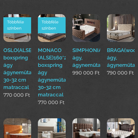
Többféle
Többféle
színben
színben
OSLO(ALSE)160*200cm
MONACO
SIMPHONIA(woo)boxsprin
BRAGA(woo)
boxspring
(ALSE)160*200cm
ágy,
ágy,
ágy
boxspring
ágyneműtartós
ágyneműtar
ágyneműtartóval
ágy
990 000
Ft
790 000
Ft
30-32 cm
ágyneműtartóval
matraccal
30-32 cm
matraccal
770 000
Ft
770 000
Ft