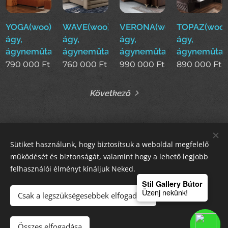
YOGA(woo)boxspring
WAVE(woo)boxspring
VERONA(woo)boxspring
TOPAZ(woo)
ágy,
ágy,
ágy,
ágy,
ágyneműtartós
ágyneműtartós
ágyneműtartós
ágyneműtar
790 000
Ft
760 000
Ft
990 000
Ft
890 000
Ft
Következő
Sütiket használunk, hogy biztosítsuk a weboldal megfelelő
STIL GALLERY KFT
működését és biztonságát, valamint hogy a lehető legjobb
felhasználói élményt kínáljuk Neked.
Sütik
Stil Gallery Bútor
Üzenj nekünk!
Csak a legszükségesebbek elfogadása
Kosárba
Összes elfogadása