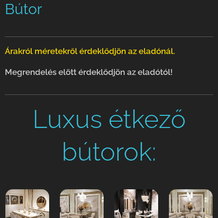
Bútor
Árakról méretekről érdeklődjön az eladónál.
Megrendelés elött érdeklődjön az eladótól!
Luxus étkező
bútorok: