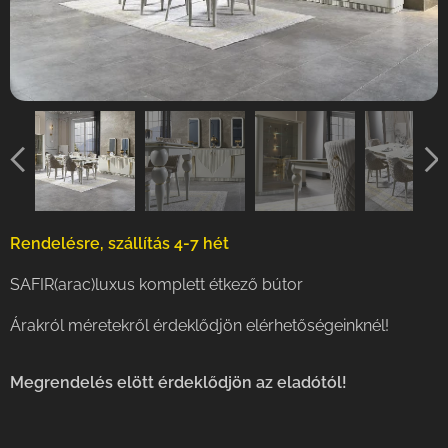
Rendelésre, szállítás 4-7 hét
SAFIR(arac)luxus komplett étkező bútor
Árakról méretekről érdeklődjön elérhetőségeinknél!
Megrendelés elött érdeklődjön az eladótól!