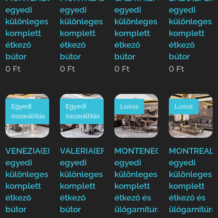
egyedi
egyedi
egyedi
egyedi
különleges
különleges
különleges
különleges
komplett
komplett
komplett
komplett
étkező
étkező
étkező
étkező
bútor
bútor
bútor
bútor
0
Ft
0
Ft
0
Ft
0
Ft
Egyedi
Egyedi
Luxus
Luxus
összeállítás
összeállítás
VENEZIA(EFE)Luxus
VALERIA(EFE)Luxus
MONTENEGRO(EFE)Luxus
MONTREAL(E
egyedi
egyedi
egyedi
egyedi
különleges
különleges
különleges
különleges
komplett
komplett
komplett
komplett
étkező
étkező
étkező és
étkező és
bútor
bútor
ülőgarnitúra
ülőgarnitúra