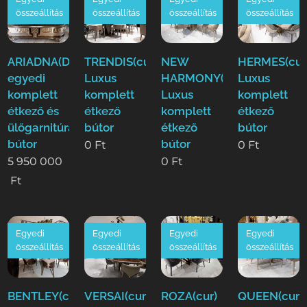
összeállítás
összeállítás
összeállítás
összeállítás
ARIADNA(Duy)Luxus
TRENDIS(cur)
NEW
HERMES(cur
egyedi
Luxus
HARMONY(cur)
Luxus
komplett
komplett
Luxus
komplett
étkező és
étkező
komplett
étkező
ülőgarnitúra
bútor
étkező
bútor
bútor
bútor
0
Ft
0
Ft
5 950 000
0
Ft
Ft
Egyedi
Egyedi
Egyedi
Egyedi
összeállítás
összeállítás
összeállítás
összeállítás
BENTLEY(cur)
VERSAI(cur)
ROZA(cur)
QUEEN(cur)