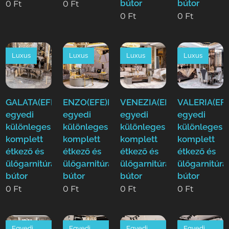
bútor
bútor
0
Ft
0
Ft
0
Ft
0
Ft
Luxus
Luxus
Luxus
Luxus
GALATA(EFE)Luxus
ENZO(EFE)Luxus
VENEZIA(EFE)Luxus
VALERIA(EFE
egyedi
egyedi
egyedi
egyedi
különleges
különleges
különleges
különleges
komplett
komplett
komplett
komplett
étkező és
étkező és
étkező és
étkező és
ülőgarnitúra
ülőgarnitúra
ülőgarnitúra
ülőgarnitúra
bútor
bútor
bútor
bútor
0
Ft
0
Ft
0
Ft
0
Ft
Egyedi
Egyedi
Egyedi
Egyedi