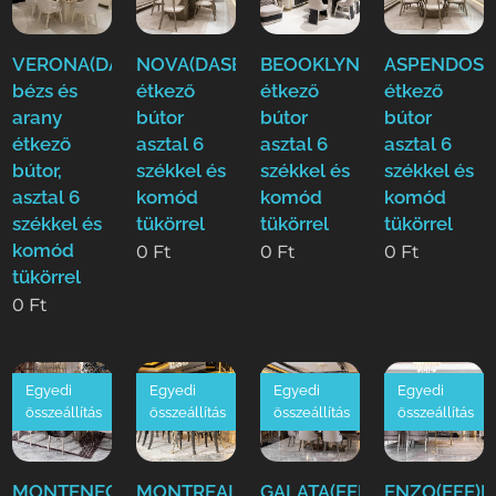
VERONA(DASE)
NOVA(DASE)
BEOOKLYN(DASE)
ASPENDOS(
bézs és
étkező
étkező
étkező
arany
bútor
bútor
bútor
étkező
asztal 6
asztal 6
asztal 6
bútor,
székkel és
székkel és
székkel és
asztal 6
komód
komód
komód
székkel és
tükörrel
tükörrel
tükörrel
komód
0
Ft
0
Ft
0
Ft
tükörrel
0
Ft
Egyedi
Egyedi
Egyedi
Egyedi
összeállítás
összeállítás
összeállítás
összeállítás
MONTENEGRO(EFE)Luxus
MONTREAL(EFE)Luxus
GALATA(EFE)Luxus
ENZO(EFE)L