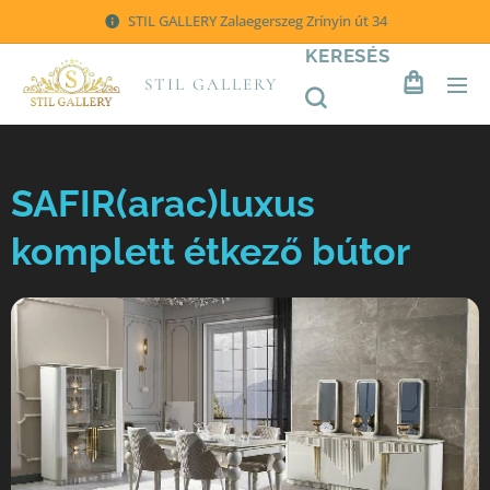
STIL GALLERY Zalaegerszeg Zrínyin út 34
KERESÉS
STIL GALLERY
SAFIR(arac)luxus
komplett étkező bútor