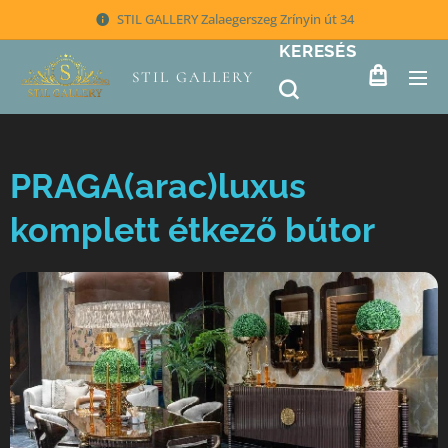
STIL GALLERY Zalaegerszeg Zrínyin út 34
KERESÉS
STIL GALLERY
PRAGA(arac)luxus
komplett étkező bútor