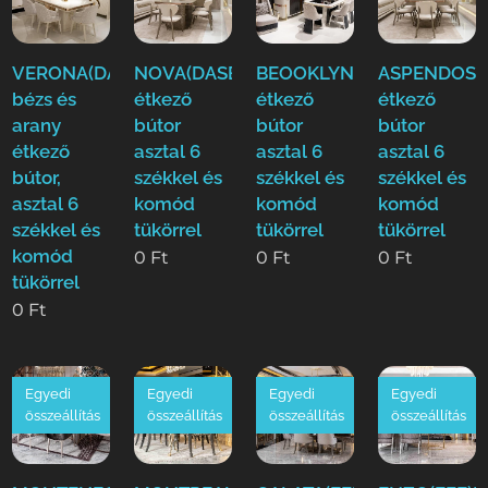
VERONA(DASE)
NOVA(DASE)
BEOOKLYN(DASE)
ASPENDOS(
bézs és
étkező
étkező
étkező
arany
bútor
bútor
bútor
étkező
asztal 6
asztal 6
asztal 6
bútor,
székkel és
székkel és
székkel és
asztal 6
komód
komód
komód
székkel és
tükörrel
tükörrel
tükörrel
komód
0
Ft
0
Ft
0
Ft
tükörrel
0
Ft
Egyedi
Egyedi
Egyedi
Egyedi
összeállítás
összeállítás
összeállítás
összeállítás