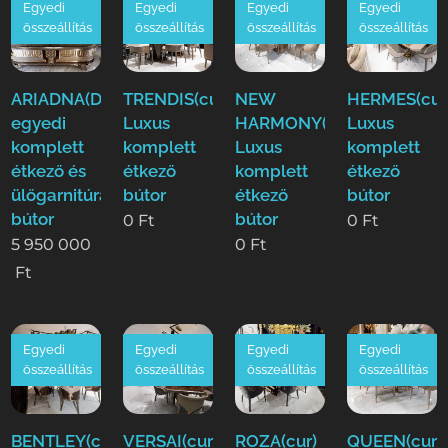
Egyedi
Egyedi
Egyedi
Egyedi
összeállítás
összeállítás
összeállítás
összeállítás
ARIADNA(Duy)Luxus
TRENDIS(cur)
NEW
HERMES(cur
egyedi
Luxus
HARMONY(cur)
Luxus
komplett
komplett
Luxus
komplett
étkező és
étkező
komplett
étkező
ülőgarnitúra
bútor
étkező
bútor
bútor
bútor
0
Ft
0
Ft
5 950 000
0
Ft
Ft
Egyedi
Egyedi
Egyedi
Egyedi
összeállítás
összeállítás
összeállítás
összeállítás
BENTLEY(cur)
VERSAI(cur)
ROZA(cur)
QUEEN(cur)