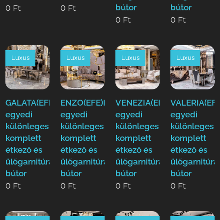
bútor
bútor
0
Ft
0
Ft
0
Ft
0
Ft
Luxus
Luxus
Luxus
Luxus
GALATA(EFE)Luxus
ENZO(EFE)Luxus
VENEZIA(EFE)Luxus
VALERIA(EFE
egyedi
egyedi
egyedi
egyedi
különleges
különleges
különleges
különleges
komplett
komplett
komplett
komplett
étkező és
étkező és
étkező és
étkező és
ülőgarnitúra
ülőgarnitúra
ülőgarnitúra
ülőgarnitúra
bútor
bútor
bútor
bútor
0
Ft
0
Ft
0
Ft
0
Ft