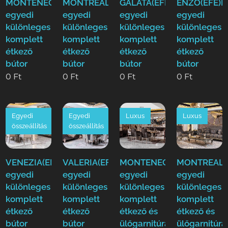
MONTENEGRO(EFE)Luxus
MONTREAL(EFE)Luxus
GALATA(EFE)Luxus
ENZO(EFE)L
egyedi
egyedi
egyedi
egyedi
különleges
különleges
különleges
különleges
komplett
komplett
komplett
komplett
étkező
étkező
étkező
étkező
bútor
bútor
bútor
bútor
0
Ft
0
Ft
0
Ft
0
Ft
Egyedi
Egyedi
Luxus
Luxus
összeállítás
összeállítás
VENEZIA(EFE)Luxus
VALERIA(EFE)Luxus
MONTENEGRO(EFE)Luxus
MONTREAL(E
egyedi
egyedi
egyedi
egyedi
különleges
különleges
különleges
különleges
komplett
komplett
komplett
komplett
étkező
étkező
étkező és
étkező és
bútor
bútor
ülőgarnitúra
ülőgarnitúra