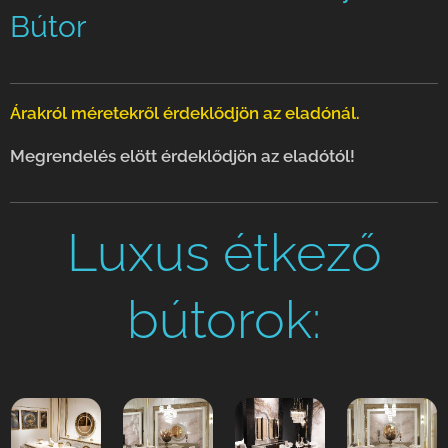
Bútor
Árakról méretekről érdeklődjön az eladónál.
Megrendelés elött érdeklődjön az eladótól!
Luxus étkező
bútorok: