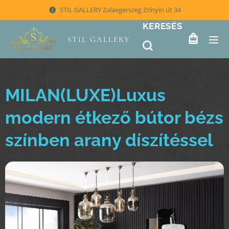
STIL GALLERY Zalaegerszeg Zrínyin út 34
KERESÉS
STIL GALLERY
MILAN(LUXE)Luxus
modern étkező bútor bézs
színben arany díszítéssel