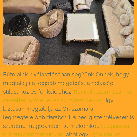
Bútoraink kiválasztásában segítünk Önnek, hogy
megtalálja a legjobb megoldást a helyiség
stílusához és funkciójához.
Rendelkezünk számos
mérettel, szövettel és színválasztékkal
, így
biztosan megtalálja az Ön számára
legmegfelelőbb darabot. Ha pedig személyesen is
szeretné megtekinteni termékeinket,
látogasson
el bemutatótermünkbe
, ahol egy
1500 nm-es