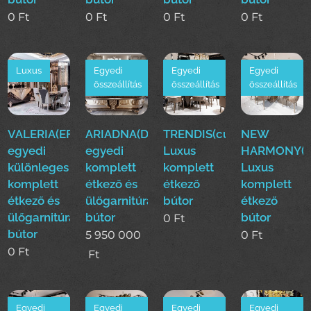
0
Ft
0
Ft
0
Ft
0
Ft
Luxus
Egyedi
Egyedi
Egyedi
összeállítás
összeállítás
összeállítás
VALERIA(EFE)Luxus
ARIADNA(Duy)Luxus
TRENDIS(cur)
NEW
egyedi
egyedi
Luxus
HARMONY(c
különleges
komplett
komplett
Luxus
komplett
étkező és
étkező
komplett
étkező és
ülőgarnitúra
bútor
étkező
ülőgarnitúra
bútor
bútor
0
Ft
bútor
5 950 000
0
Ft
0
Ft
Ft
Egyedi
Egyedi
Egyedi
Egyedi