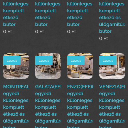
különleges
különleges
különleges
különleges
komplett
komplett
komplett
komplett
étkező
étkező
étkező
étkező és
bútor
bútor
bútor
ülőgarnitúra
bútor
0
Ft
0
Ft
0
Ft
0
Ft
Luxus
Luxus
Luxus
Luxus
MONTREAL(EFE)Luxus
GALATA(EFE)Luxus
ENZO(EFE)Luxus
VENEZIA(EF
egyedi
egyedi
egyedi
egyedi
különleges
különleges
különleges
különleges
komplett
komplett
komplett
komplett
étkező és
étkező és
étkező és
étkező és
ülőgarnitúra
ülőgarnitúra
ülőgarnitúra
ülőgarnitúra
bútor
bútor
bútor
bútor