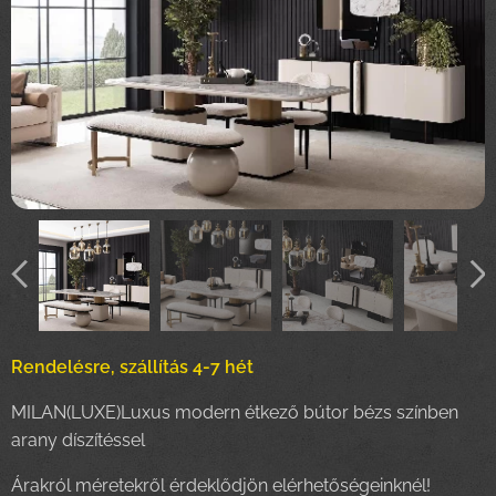
Rendelésre, szállítás 4-7 hét
MILAN(LUXE)Luxus modern étkező bútor bézs színben
arany díszítéssel
Árakról méretekről érdeklődjön elérhetőségeinknél!