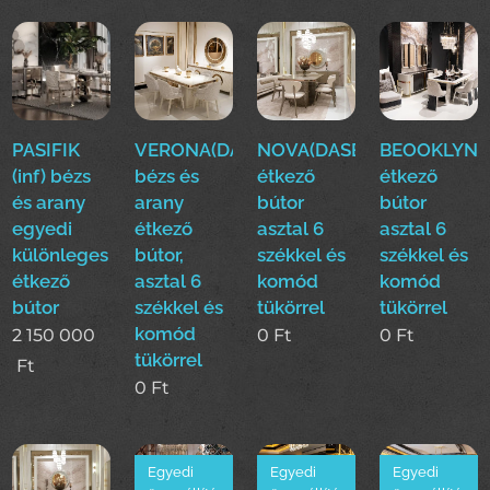
PASIFIK
VERONA(DASE)
NOVA(DASE)
BEOOKLYN(
(inf) bézs
bézs és
étkező
étkező
és arany
arany
bútor
bútor
egyedi
étkező
asztal 6
asztal 6
különleges
bútor,
székkel és
székkel és
étkező
asztal 6
komód
komód
bútor
székkel és
tükörrel
tükörrel
komód
2 150 000
0
Ft
0
Ft
tükörrel
Ft
0
Ft
Egyedi
Egyedi
Egyedi