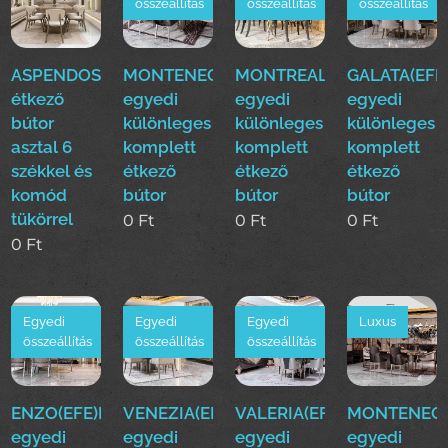
összeállítás
összeállítás
összeállítás
ASPENDOS(DASE)
MONTENEGRO(EFE)Luxus
MONTREAL(EFE)Luxus
GALATA(EFE
étkező
egyedi
egyedi
egyedi
bútor
különleges
különleges
különleges
asztal 6
komplett
komplett
komplett
székkel és
étkező
étkező
étkező
komód
bútor
bútor
bútor
tükörrel
0
Ft
0
Ft
0
Ft
0
Ft
Egyedi
Egyedi
Egyedi
Luxus
összeállítás
összeállítás
összeállítás
ENZO(EFE)Luxus
VENEZIA(EFE)Luxus
VALERIA(EFE)Luxus
MONTENEGR
egyedi
egyedi
egyedi
egyedi