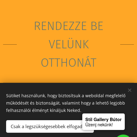
RENDEZZE BE
VELÜNK
OTTHONÁT
Sütiket használunk, hogy biztosítsuk a weboldal megfelelő
STIL GALLERY KFT
működését és biztonságát, valamint hogy a lehető legjobb
felhasználói élményt kínáljuk Neked.
Sütik
Stil Gallery Bútor
Üzenj nekünk!
Csak a legszükségesebbek elfogadása