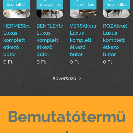
összeállítás
összeállítás
összeállítás
összeállítás
HERMES(cur)
BENTLEY(cur)
VERSAI(cur)
ROZA(cur)
Luxus
Luxus
Luxus
Luxus
komplett
komplett
komplett
komplett
étkező
étkező
étkező
étkező
bútor
bútor
bútor
bútor
0
Ft
0
Ft
0
Ft
0
Ft
Következő
Bemutatótermü