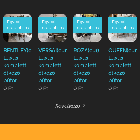
Egyedi
Egyedi
Egyedi
Egyedi
összeállítás
összeállítás
összeállítás
összeállítás
BENTLEY(cur)
VERSAI(cur)
ROZA(cur)
QUEEN(cur)
Luxus
Luxus
Luxus
Luxus
komplett
komplett
komplett
komplett
étkező
étkező
étkező
étkező
bútor
bútor
bútor
bútor
0
Ft
0
Ft
0
Ft
0
Ft
Következő