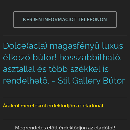
KÉRJEN INFORMÁCIÓT TELEFONON
Dolce(acla) magasfényű luxus
étkező bútor! hosszabbítható,
asztallal és több székkel is
rendelhető. - Stil Gallery Bútor
Árakról méretekről érdeklődjön az eladónál.
Megrendelés elött érdeklődjön az eladótól!