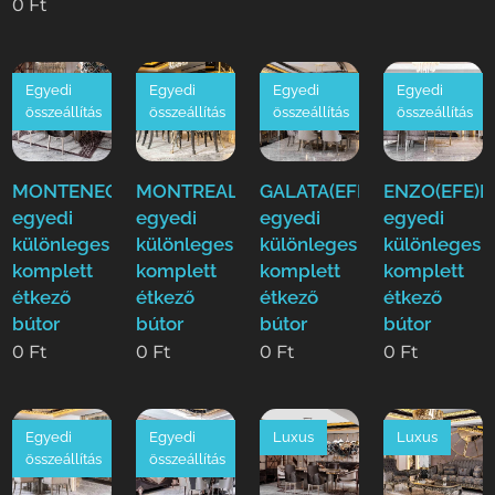
0
Ft
Egyedi
Egyedi
Egyedi
Egyedi
összeállítás
összeállítás
összeállítás
összeállítás
MONTENEGRO(EFE)Luxus
MONTREAL(EFE)Luxus
GALATA(EFE)Luxus
ENZO(EFE)L
egyedi
egyedi
egyedi
egyedi
különleges
különleges
különleges
különleges
komplett
komplett
komplett
komplett
étkező
étkező
étkező
étkező
bútor
bútor
bútor
bútor
0
Ft
0
Ft
0
Ft
0
Ft
Egyedi
Egyedi
Luxus
Luxus
összeállítás
összeállítás