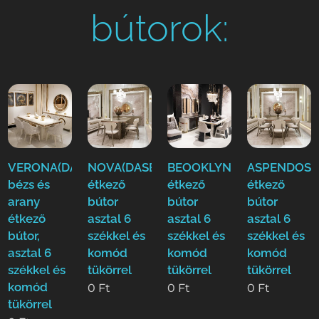
bútorok:
VERONA(DASE)
NOVA(DASE)
BEOOKLYN(DASE)
ASPENDOS(
bézs és
étkező
étkező
étkező
arany
bútor
bútor
bútor
étkező
asztal 6
asztal 6
asztal 6
bútor,
székkel és
székkel és
székkel és
asztal 6
komód
komód
komód
székkel és
tükörrel
tükörrel
tükörrel
komód
0
Ft
0
Ft
0
Ft
tükörrel