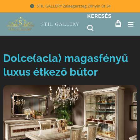
STIL GALLERY Zalaegerszeg Zrínyin út 34
KERESÉS
STIL GALLERY
Dolce(acla) magasfényű
luxus étkező bútor