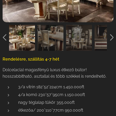
Rendelésre, szállítás 4-7 hét
Dolce(acla) magasfényű luxus étkező bútor!
hosszabbítható, asztallal és több székkel is rendelhető.
3/a vitrin 182*52*224cm 1.450.000ft
4/a komó 230*57*95cm 1.150.000ft
nagy téglalap tükör 355.000ft
étkezőa/ 200*110*77cm 950.000ft