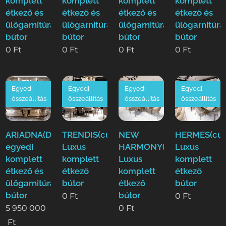
komplett
komplett
komplett
komplett
étkező és
étkező és
étkező és
étkező és
ülőgarnitúra
ülőgarnitúra
ülőgarnitúra
ülőgarnitúra
bútor
bútor
bútor
bútor
0
Ft
0
Ft
0
Ft
0
Ft
Egyedi
Egyedi
Egyedi
Egyedi
összeállítás
összeállítás
összeállítás
összeállítás
ARIADNA(Duy)Luxus
TRENDIS(cur)
NEW
HERMES(cur
egyedi
Luxus
HARMONY(cur)
Luxus
komplett
komplett
Luxus
komplett
étkező és
étkező
komplett
étkező
ülőgarnitúra
bútor
étkező
bútor
bútor
bútor
0
Ft
0
Ft
5 950 000
0
Ft
Ft