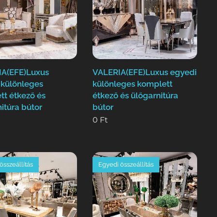
A(EFE)Luxus
VALERIA(EFE)Luxus egyedi
 különleges
különleges komplett
tt étkező és
étkező és ülőgarnitúra
itúra bútor
bútor
0
Ft
összeállítás
Egyedi összeállítás