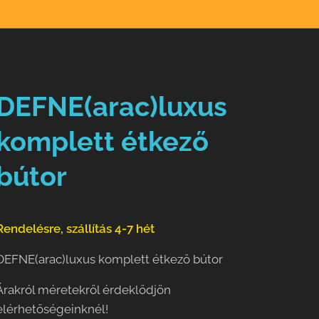
DEFNE(arac)luxus
komplett étkező
bútor
Rendelésre, szállítás 4-7 hét
DEFNE(arac)luxus komplett étkező bútor
Árakról méretekről érdeklődjön
elérhetőségeinknél!