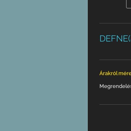
DEFNE(a
Árakról mére
Megrendelés 