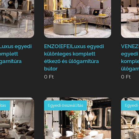
Luxus egyedi
ENZO(EFE)Luxus egyedi
VENEZI
omplett
különleges komplett
egyedi
garnitúra
étkező és ülőgarnitúra
komple
bútor
ülőgarn
0
Ft
0
Ft
ítás
Egyedi összeállítás
Egyedi 