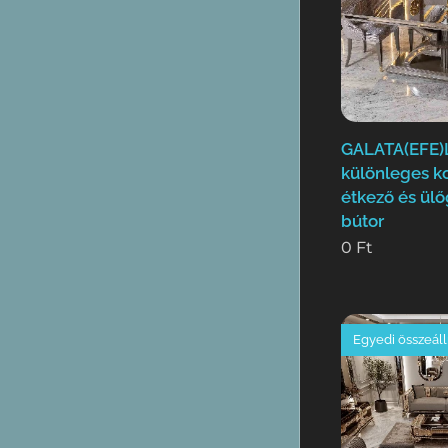
GALATA(EFE)
különleges k
étkező és ülő
bútor
0
Ft
Egyedi összeáll