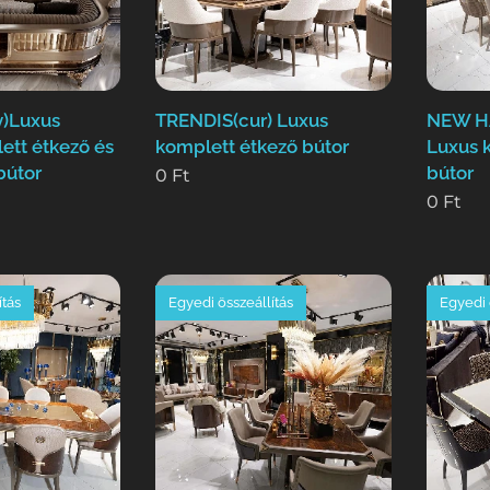
)Luxus
TRENDIS(cur) Luxus
NEW H
ett étkező és
komplett étkező bútor
Luxus 
bútor
bútor
0
Ft
0
Ft
ítás
Egyedi összeállítás
Egyedi 