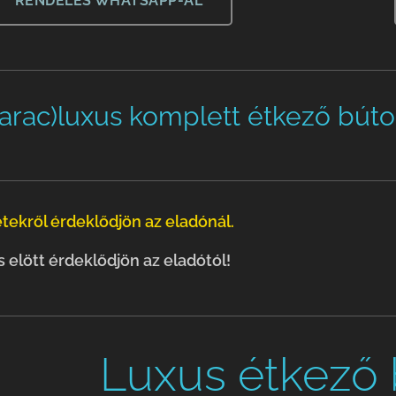
RENDELÉS WHATSAPP-AL
rac)luxus komplett étkező bútor 
tekről érdeklődjön az eladónál.
elött érdeklődjön az eladótól!
Luxus étkező 