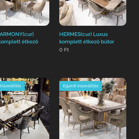
ARMONY(cur)
HERMES(cur) Luxus
komplett étkező
komplett étkező bútor
0
Ft
összeállítás
Egyedi összeállítás