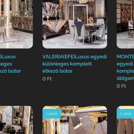
)Luxus
VALERIA(EFE)Luxus egyedi
MONTE
leges
különleges komplett
egyedi
ező bútor
étkező bútor
komple
ülőgarn
0
Ft
0
Ft
Luxus
Luxus