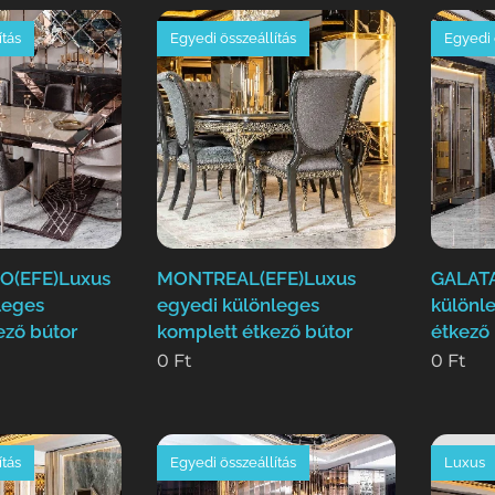
ítás
Egyedi összeállítás
Egyedi 
(EFE)Luxus
MONTREAL(EFE)Luxus
GALATA
leges
egyedi különleges
különl
ező bútor
komplett étkező bútor
étkező
0
Ft
0
Ft
ítás
Egyedi összeállítás
Luxus