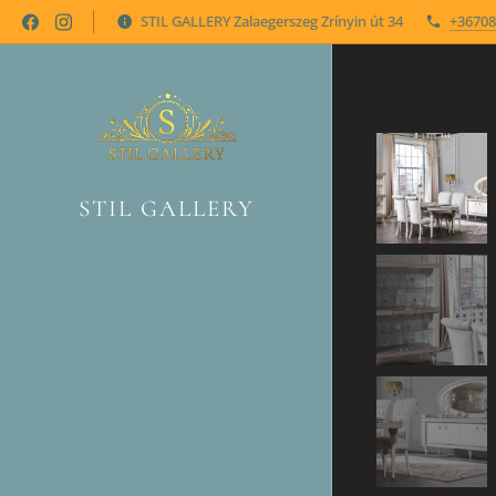
STIL GALLERY Zalaegerszeg Zrínyin út 34
+36708
STIL GALLERY