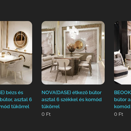
) bézs és
NOVA(DASE) étkező bútor
BEOOKL
bútor, asztal 6
asztal 6 székkel és komód
bútor a
omód tükörrel
tükörrel
komód 
0
Ft
0
Ft