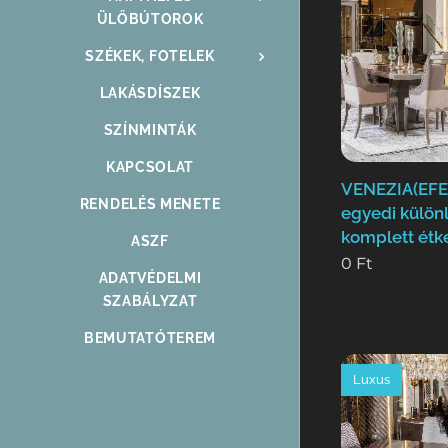
ÜLŐBÚTOROK
SZÉKEK, FOTELEK
LAKÁSDÍSZEK
SZÍNMINTÁK
KAPCSOLAT
VENEZIA(EFE
RENDELÉS MENETE
egyedi külön
komplett étk
ASZF
0
Ft
ADATVÉDELMI
SZABÁLYZAT
BEMUTATÓTEREM
Luxus