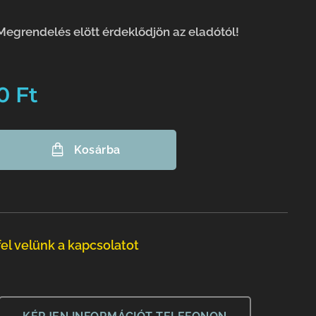
Megrendelés elött érdeklődjön az eladótól!
0
Ft
Kosárba
el velünk a kapcsolatot