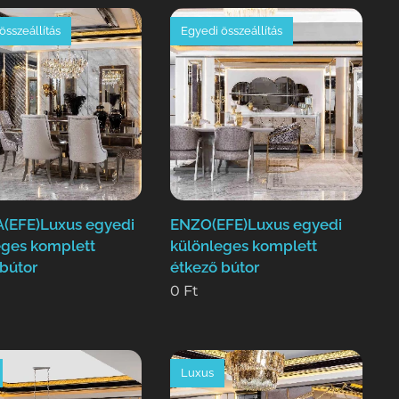
összeállítás
Egyedi összeállítás
(EFE)Luxus egyedi
ENZO(EFE)Luxus egyedi
eges komplett
különleges komplett
 bútor
étkező bútor
0
Ft
Luxus