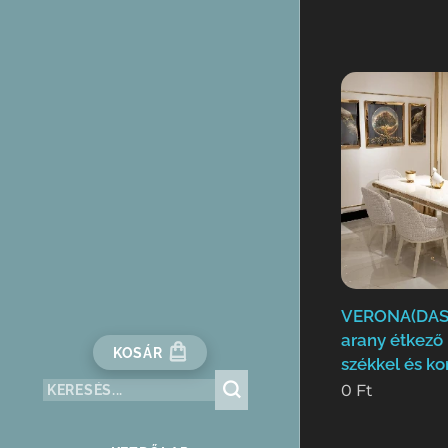
VERONA(DASE
arany étkező 
KOSÁR
székkel és k
0
Ft