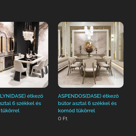
YN(DASE) étkező
ASPENDOS(DASE) étkező
sztal 6 székkel és
bútor asztal 6 székkel és
tükörrel
komód tükörrel
0
Ft