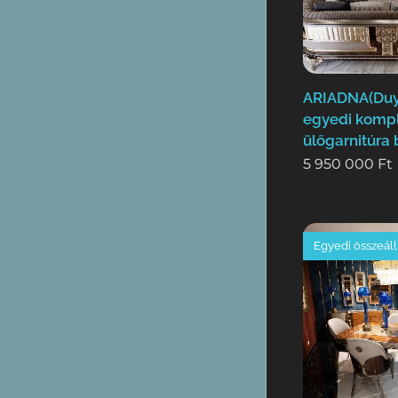
ARIADNA(Duy
egyedi kompl
ülőgarnitúra 
5 950 000
Ft
Egyedi összeáll