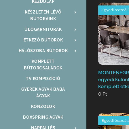
KEZDŐLAP
Egyedi összeáll
KÉSZLETEN LÉVŐ
BÚTORAINK
ÜLŐGARNITÚRÁK
ÉTKEZŐ BÚTOROK
HÁLÓSZOBA BÚTOROK
KOMPLETT
BÚTORCSALÁDOK
MONTENEGRO
TV KOMPOZÍCIÓ
egyedi külön
komplett étk
GYEREK ÁGYAK BABA
0
Ft
ÁGYAK
KONZOLOK
BOXSPRING ÁGYAK
Egyedi összeáll
NAPPALI ÉS