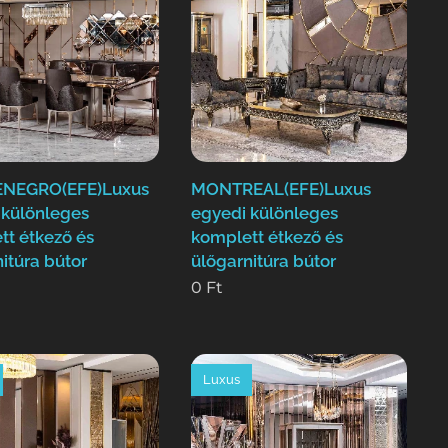
NEGRO(EFE)Luxus
MONTREAL(EFE)Luxus
 különleges
egyedi különleges
tt étkező és
komplett étkező és
itúra bútor
ülőgarnitúra bútor
0
Ft
Luxus