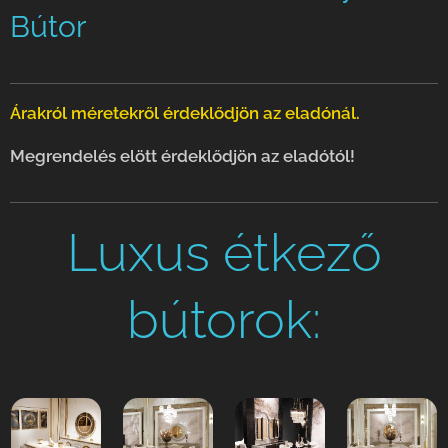
Bútor
Árakról méretekről érdeklődjön az eladónál.
Megrendelés elött érdeklődjön az eladótól!
Luxus étkező
bútorok: