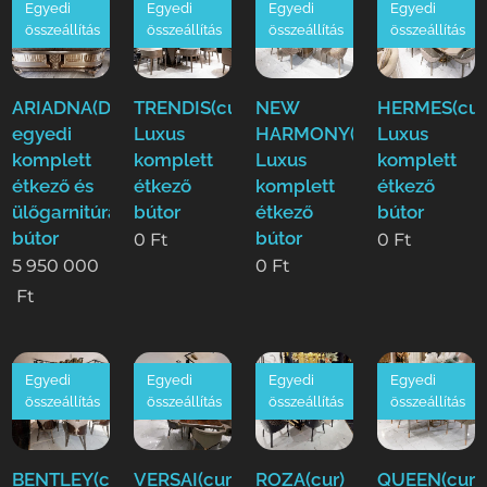
Egyedi
Egyedi
Egyedi
Egyedi
összeállítás
összeállítás
összeállítás
összeállítás
ARIADNA(Duy)Luxus
TRENDIS(cur)
NEW
HERMES(cur
egyedi
Luxus
HARMONY(cur)
Luxus
komplett
komplett
Luxus
komplett
étkező és
étkező
komplett
étkező
ülőgarnitúra
bútor
étkező
bútor
bútor
bútor
0
Ft
0
Ft
5 950 000
0
Ft
Ft
Egyedi
Egyedi
Egyedi
Egyedi
összeállítás
összeállítás
összeállítás
összeállítás
BENTLEY(cur)
VERSAI(cur)
ROZA(cur)
QUEEN(cur)