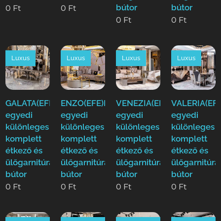
bútor
bútor
0
Ft
0
Ft
0
Ft
0
Ft
Luxus
Luxus
Luxus
Luxus
GALATA(EFE)Luxus
ENZO(EFE)Luxus
VENEZIA(EFE)Luxus
VALERIA(EFE
egyedi
egyedi
egyedi
egyedi
különleges
különleges
különleges
különleges
komplett
komplett
komplett
komplett
étkező és
étkező és
étkező és
étkező és
ülőgarnitúra
ülőgarnitúra
ülőgarnitúra
ülőgarnitúra
bútor
bútor
bútor
bútor
0
Ft
0
Ft
0
Ft
0
Ft