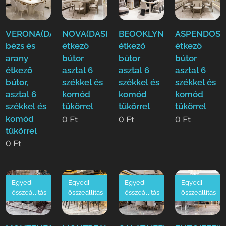
VERONA(DASE)
NOVA(DASE)
BEOOKLYN(DASE)
ASPENDOS(
bézs és
étkező
étkező
étkező
arany
bútor
bútor
bútor
étkező
asztal 6
asztal 6
asztal 6
bútor,
székkel és
székkel és
székkel és
asztal 6
komód
komód
komód
székkel és
tükörrel
tükörrel
tükörrel
komód
0
Ft
0
Ft
0
Ft
tükörrel
0
Ft
Egyedi
Egyedi
Egyedi
Egyedi
összeállítás
összeállítás
összeállítás
összeállítás