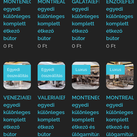
MONTENEGRO(EFE)Luxus
MONTREAL(EFE)Luxus
GALATA(EFE)Luxus
ENZO(EFE)L
egyedi
egyedi
egyedi
egyedi
különleges
különleges
különleges
különleges
komplett
komplett
komplett
komplett
étkező
étkező
étkező
étkező
bútor
bútor
bútor
bútor
0
Ft
0
Ft
0
Ft
0
Ft
Egyedi
Egyedi
Luxus
Luxus
összeállítás
összeállítás
VENEZIA(EFE)Luxus
VALERIA(EFE)Luxus
MONTENEGRO(EFE)Luxus
MONTREAL(E
egyedi
egyedi
egyedi
egyedi
különleges
különleges
különleges
különleges
komplett
komplett
komplett
komplett
étkező
étkező
étkező és
étkező és
bútor
bútor
ülőgarnitúra
ülőgarnitúra