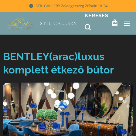
STIL GALLERY Zalaegerszeg Zrínyin út 34
KERESÉS
STIL GALLERY
BENTLEY(arac)luxus
komplett étkező bútor