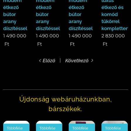
modern
modern
modern
luxus
étkező
étkező
étkező
étkező és
bútor
bútor
bútor
komód
arany
arany
arany
tükörrel
díszítéssel
díszítéssel
díszítéssel
kompletten
1 490 000
1 490 000
1 490 000
2 830 000
Ft
Ft
Ft
Ft
Előző
Következő
Újdonság webáruházunkban,
bárszékek.
Többféle
Többféle
Többféle
Többféle