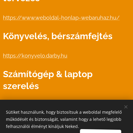
https://www.weboldal-honlap-webaruhaz.hu/
Könyvelés, bérszámfejtés
https://konyvelo.darby.hu
Számítógép & laptop
szerelés
https://computermania.hu
Sütiket használunk, hogy biztosítsuk a weboldal megfelelő
működését és biztonságát, valamint hogy a lehető legjobb
felhasználói élményt kínáljuk Neked.