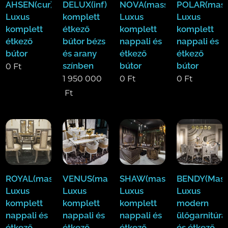
AHSEN(cur)
DELUX(inf)
NOVA(mass)
POLAR(mass
Luxus
komplett
Luxus
Luxus
komplett
étkező
komplett
komplett
étkező
bútor bézs
nappali és
nappali és
bútor
és arany
étkező
étkező
színben
bútor
bútor
0
Ft
1 950 000
0
Ft
0
Ft
Ft
ROYAL(mass)
VENUS(mass)
SHAW(mass)
BENDY(Mass
Luxus
Luxus
Luxus
Luxus
komplett
komplett
komplett
modern
nappali és
nappali és
nappali és
ülőgarnitúra
étkező
étkező
étkező
és étkező