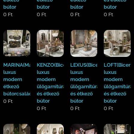
bútor
bútor
bútor
bútor
0
Ft
0
Ft
0
Ft
0
Ft
MARINA(Massi)
KENZO(Bicer)
LEXUS(Bicer)
LOFT(Bicer)
luxus
luxus
luxus
luxus
modern
modern
modern
modern
étkező
ülőgarnitúra
ülőgarnitúra
ülőgarnitúra
bútorcsalád
és étkező
és étkező
és étkező
bútor
bútor
bútor
0
Ft
0
Ft
0
Ft
0
Ft