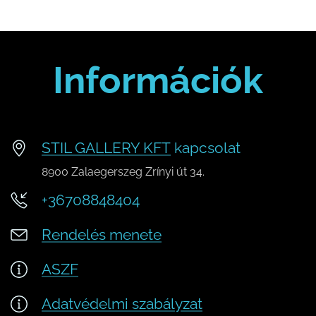
Email cím:
stilgallery@gmail.com
Információk
STIL GALLERY KFT
kapcsolat
8900 Zalaegerszeg Zrínyi út 34.
+36708848404
Rendelés menete
ASZF
Adatvédelmi szabályzat