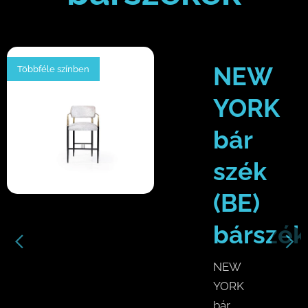
O
NEW
Többféle színben
YORK
bár
szék
k
(BE)
bárszék
NEW
YORK
bár