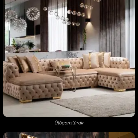
Ülőgarnitúrák