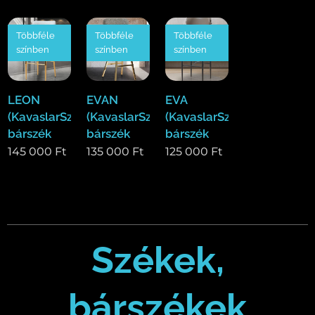
Többféle
Többféle
Többféle
színben
színben
színben
LEON
EVAN
EVA
(KavaslarSzékek)
(KavaslarSzékek)
(KavaslarSzékek)
bárszék
bárszék
bárszék
145 000
Ft
135 000
Ft
125 000
Ft
Székek,
bárszékek