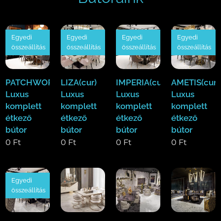
Egyedi
Egyedi
Egyedi
Egyedi
összeállítás
összeállítás
összeállítás
összeállítás
PATCHWORK(cur)
LIZA(cur)
IMPERIA(cur)
AMETIS(cur)
Luxus
Luxus
Luxus
Luxus
komplett
komplett
komplett
komplett
étkező
étkező
étkező
étkező
bútor
bútor
bútor
bútor
0
Ft
0
Ft
0
Ft
0
Ft
Egyedi
összeállítás