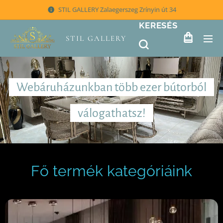
STIL GALLERY Zalaegerszeg Zrínyin út 34
KERESÉS
STIL GALLERY
Webáruházunkban több ezer bútorból
válogathatsz!
Fő termék kategóriáink