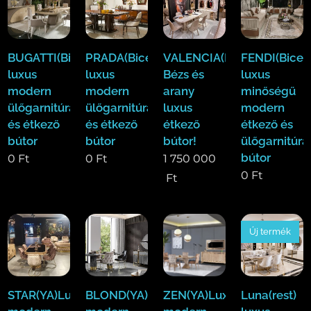
BUGATTI(Bicer)
PRADA(Bicer)
VALENCIA(Dase)
FENDI(Bicer)
luxus
luxus
Bézs és
luxus
modern
modern
arany
minőségű
ülőgarnitúra
ülőgarnitúra
luxus
modern
és étkező
és étkező
étkező
étkező és
bútor
bútor
bútor!
ülőgarnitúra
bútor
0
Ft
0
Ft
1 750 000
0
Ft
Ft
Új termék
STAR(YA)Luxus
BLOND(YA)Luxus
ZEN(YA)Luxus
Luna(rest)