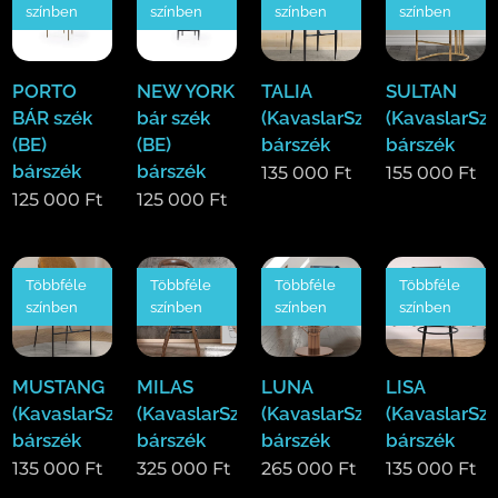
színben
színben
színben
színben
PORTO
NEW YORK
TALIA
SULTAN
BÁR szék
bár szék
(KavaslarSzékek)
(KavaslarSz
(BE)
(BE)
bárszék
bárszék
bárszék
bárszék
135 000
Ft
155 000
Ft
125 000
Ft
125 000
Ft
Többféle
Többféle
Többféle
Többféle
színben
színben
színben
színben
MUSTANG
MILAS
LUNA
LISA
(KavaslarSzékek)
(KavaslarSzékek)
(KavaslarSzékek)
(KavaslarSz
bárszék
bárszék
bárszék
bárszék
135 000
Ft
325 000
Ft
265 000
Ft
135 000
Ft