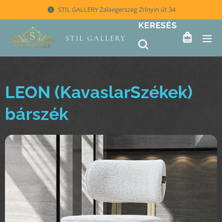
STIL GALLERY Zalaegerszeg Zrínyin út 34
KERESÉS
STIL GALLERY
LEON (KavaslarSzékek)
bárszék