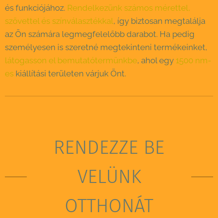
és funkciójához.
Rendelkezünk számos mérettel,
szövettel és színválasztékkal
, így biztosan megtalálja
az Ön számára legmegfelelőbb darabot. Ha pedig
személyesen is szeretné megtekinteni termékeinket,
látogasson el bemutatótermünkbe
, ahol egy
1500 nm-
es
kiállítási területen várjuk Önt.
RENDEZZE BE
VELÜNK
OTTHONÁT