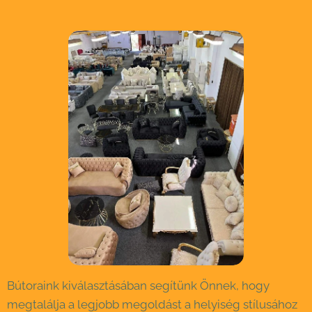
Bútoraink kiválasztásában segítünk Önnek, hogy
megtalálja a legjobb megoldást a helyiség stílusához