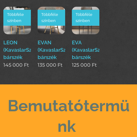
Többféle
Többféle
Többféle
színben
színben
színben
LEON
EVAN
EVA
(KavaslarSzékek)
(KavaslarSzékek)
(KavaslarSzékek)
bárszék
bárszék
bárszék
145 000
Ft
135 000
Ft
125 000
Ft
Bemutatótermü
nk