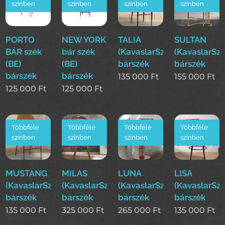
színben
színben
színben
színben
PORTO
NEW YORK
TALIA
SULTAN
BÁR szék
bár szék
(KavaslarSzékek)
(KavaslarSz
(BE)
(BE)
bárszék
bárszék
bárszék
bárszék
135 000
Ft
155 000
Ft
125 000
Ft
125 000
Ft
Többféle
Többféle
Többféle
Többféle
színben
színben
színben
színben
MUSTANG
MILAS
LUNA
LISA
(KavaslarSzékek)
(KavaslarSzékek)
(KavaslarSzékek)
(KavaslarSz
bárszék
bárszék
bárszék
bárszék
135 000
Ft
325 000
Ft
265 000
Ft
135 000
Ft