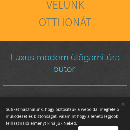
VELÜNK
OTTHONÁT
Luxus modern ülőgarnitúra
bútor:
Sütiket használunk, hogy biztosítsuk a weboldal megfelelő
STIL GALLERY KFT
működését és biztonságát, valamint hogy a lehető legjobb
felhasználói élményt kínáljuk Neked.