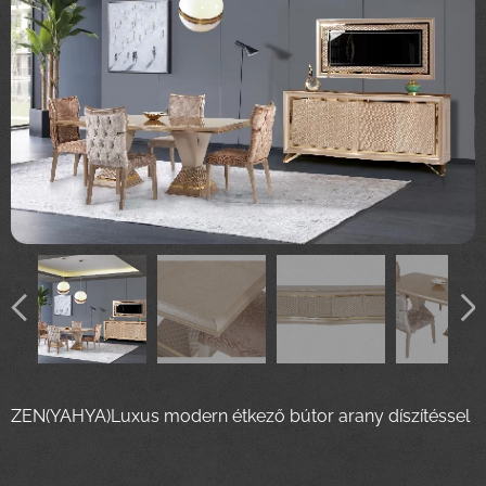
ZEN(YAHYA)Luxus modern étkező bútor arany díszítéssel