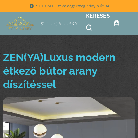
STIL GALLERY Zalaegerszeg Zrínyin út 34
KERESÉS
STIL GALLERY
ZEN(YA)Luxus modern
étkező bútor arany
díszítéssel