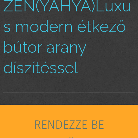
ZEN(YAHYA)Luxu
s modern étkező
bútor arany
díszítéssel
RENDEZZE BE