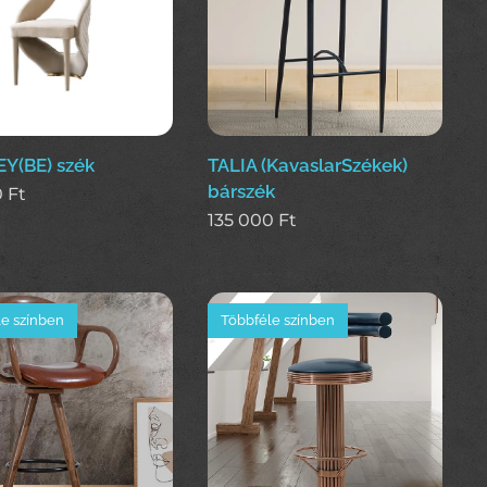
Y(BE) szék
TALIA (KavaslarSzékek)
bárszék
0
Ft
135 000
Ft
e színben
Többféle színben