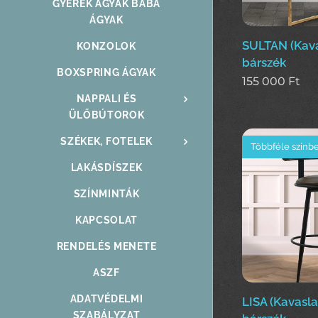
GYEREK ÁGYAK BABA
ÁGYAK
SULTAN (Kava
KONZOLOK
bárszék
BOXSPRING ÁGYAK
155 000
Ft
NAPPALI ÉS
ÜLŐBÚTOROK
SZÉKEK, FOTELEK
Többféle színb
LAKÁSDÍSZEK
SZÍNMINTÁK
KAPCSOLAT
RENDELÉS MENETE
ASZF
ADATVÉDELMI
LISA (Kavasl
SZABÁLYZAT