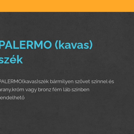
PALERMO (kavas)
szék
PALERMO(kavas)szék bármilyen szövet színnel és
arany,króm vagy bronz fém láb színben
rendelhető