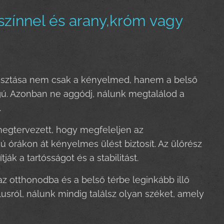
zínnel és arany,króm vagy
álasztása nem csak a kényelmed, hanem a belső
ú. Azonban ne aggódj, nálunk megtalálod a
.
egtervezett, hogy megfeleljen az
 órákon át kényelmes ülést biztosít. Az ülőrész
ák a tartósságot és a stabilitást.
az otthonodba és a belső térbe leginkább illő
usról, nálunk mindig találsz olyan széket, amely