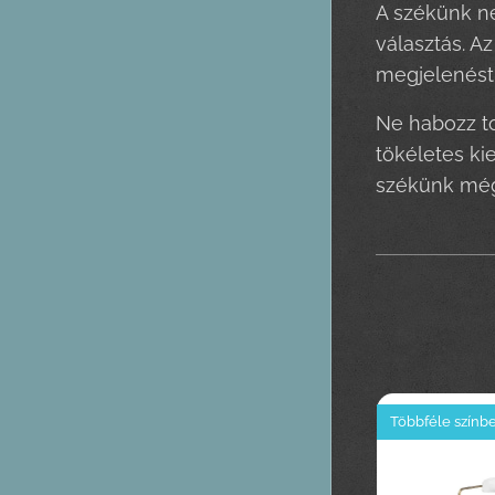
A székünk ne
választás. A
megjelenést
Ne habozz to
tökéletes ki
székünk még
Többféle színb