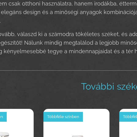
m csak otthoni használatra, hanem irodákba, étterme
z elegáns design és a minőségi anyagok kombinációja 
.
vább, válaszd ki a számodra tökéletes széket, és 
egészítőt! Nálunk mindig megtalálod a legjobb minősé
 kényelmesebbé tegye a mindennapjaidat és a tér h
További szék
en
Többféle színben
Többfél