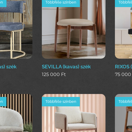
en
Többféle színben
Többfél
s) szék
SEVILLA (kavas) szék
RIXOS (
125 000
Ft
75 000
en
Többféle színben
Többfél