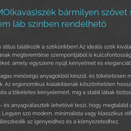
(kavas)szék bármilyen szövet s
ém láb színben rendelhető
stílus találkozik a székünkben! Az ideális szék kiv
tának megteremtése szempontjából is kulcsfontosság
éket, amely egyszerre nyújt kényelmet és eleganciát
agas minőségű anyagokból készül, és tökéletesen m
k. Az ergonomikus kialakításnak köszönhetően hosszú
a a tökéletes kényelemért, míg a stabil lábak biztosítj
n- és anyagválaszték lehetővé teszi, hogy megtaláld 
 Legyen szó modern, minimalista vagy klasszikus stíl
illeszkedik az igényeidhez és a környezetedhez.