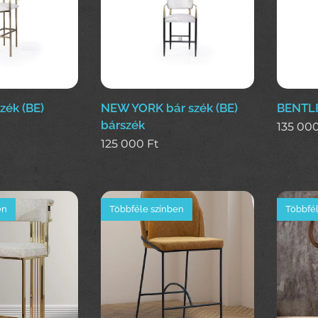
ék (BE)
NEW YORK bár szék (BE)
BENTLE
bárszék
135 00
125 000
Ft
en
Többféle színben
Többfél