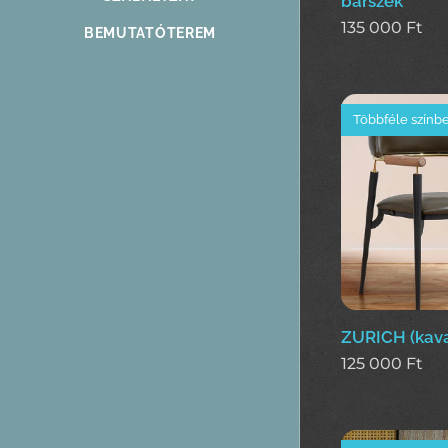
bárszék
135 000
Ft
BEMUTATÓTEREM
Többféle színb
ZURICH (kava
125 000
Ft