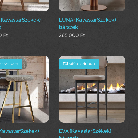
(KavaslarSzékek)
LUNA (KavaslarSzékek)
k
bárszék
0
Ft
265 000
Ft
e színben
Többféle színben
KavaslarSzékek)
EVA (KavaslarSzékek)