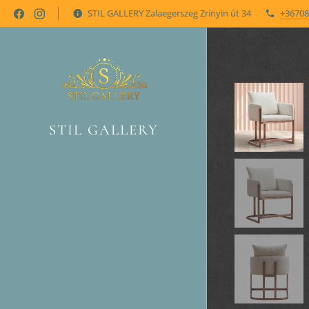
STIL GALLERY Zalaegerszeg Zrínyin út 34
+36708
STIL GALLERY