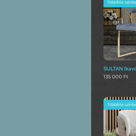
Többféle színb
SULTAN (kava
135 000
Ft
Többféle színb