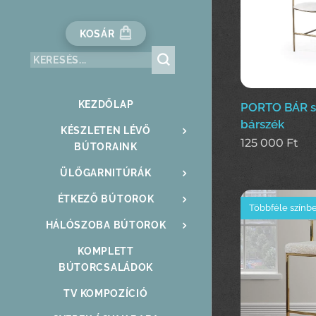
KOSÁR
KEZDŐLAP
PORTO BÁR sz
bárszék
KÉSZLETEN LÉVŐ
125 000
Ft
BÚTORAINK
ÜLŐGARNITÚRÁK
ÉTKEZŐ BÚTOROK
Többféle színb
HÁLÓSZOBA BÚTOROK
KOMPLETT
BÚTORCSALÁDOK
TV KOMPOZÍCIÓ