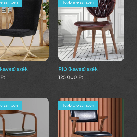
e színben
Többféle színben
kavas) szék
RIO (kavas) szék
Ft
125 000
Ft
e színben
Többféle színben