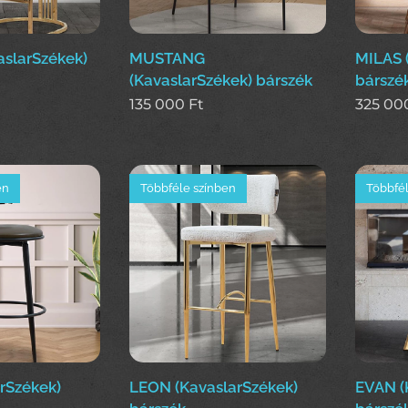
slarSzékek)
MUSTANG
MILAS 
(KavaslarSzékek) bárszék
bárszé
135 000
Ft
325 00
en
Többféle színben
Többfél
arSzékek)
LEON (KavaslarSzékek)
EVAN (