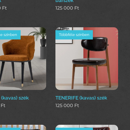
k
bárszék
0
Ft
125 000
Ft
e színben
Többféle színben
(kavas) szék
TENERIFE (kavas) szék
Ft
125 000
Ft