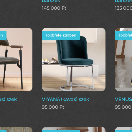
bárszék
bárszé
145 000
Ft
135 00
en
Többféle színben
Többfél
s) szék
VIYANA (kavas) szék
VENUS 
95 000
Ft
95 000