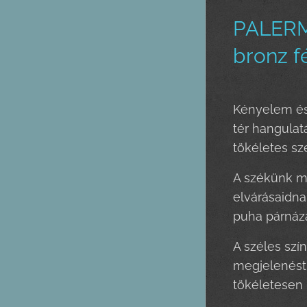
PALERMO
bronz f
Kényelem és 
tér hangula
tökéletes sz
A székünk m
elvárásaidna
puha párnázat
A széles szí
megjelenést.
tökéletesen 