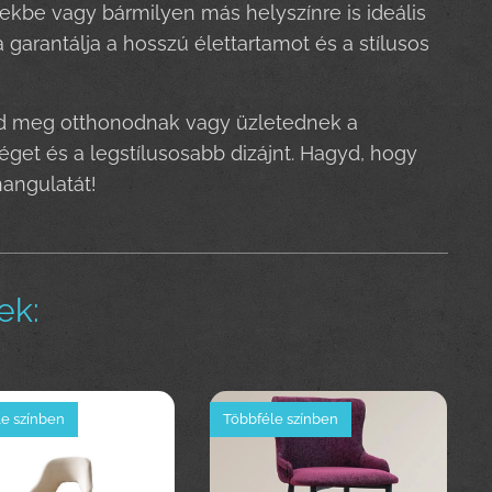
kbe vagy bármilyen más helyszínre is ideális
garantálja a hosszú élettartamot és a stílusos
add meg otthonodnak vagy üzletednek a
get és a legstílusosabb dizájnt. Hagyd, hogy
angulatát!
ek:
e színben
Többféle színben