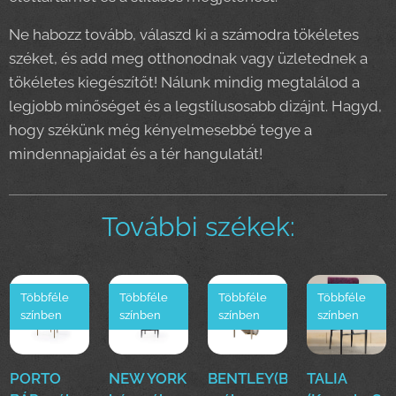
Ne habozz tovább, válaszd ki a számodra tökéletes
széket, és add meg otthonodnak vagy üzletednek a
tökéletes kiegészítőt! Nálunk mindig megtalálod a
legjobb minőséget és a legstílusosabb dizájnt. Hagyd,
hogy székünk még kényelmesebbé tegye a
mindennapjaidat és a tér hangulatát!
További székek:
Többféle
Többféle
Többféle
Többféle
színben
színben
színben
színben
PORTO
NEW YORK
BENTLEY(BE)
TALIA