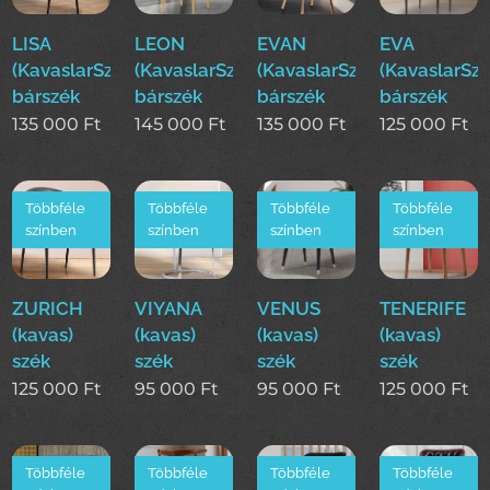
LISA
LEON
EVAN
EVA
(KavaslarSzékek)
(KavaslarSzékek)
(KavaslarSzékek)
(KavaslarSz
bárszék
bárszék
bárszék
bárszék
135 000
Ft
145 000
Ft
135 000
Ft
125 000
Ft
Többféle
Többféle
Többféle
Többféle
színben
színben
színben
színben
ZURICH
VIYANA
VENUS
TENERIFE
(kavas)
(kavas)
(kavas)
(kavas)
szék
szék
szék
szék
125 000
Ft
95 000
Ft
95 000
Ft
125 000
Ft
Többféle
Többféle
Többféle
Többféle