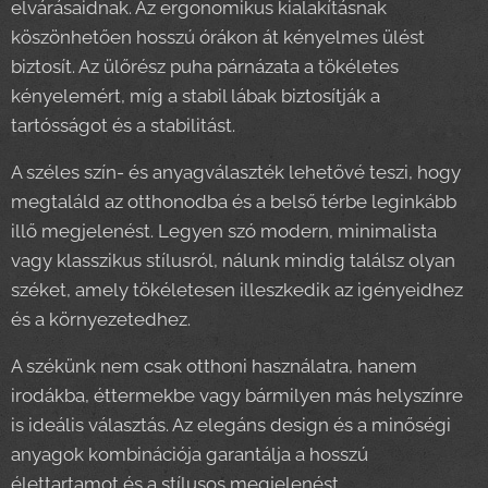
elvárásaidnak. Az ergonomikus kialakításnak
köszönhetően hosszú órákon át kényelmes ülést
biztosít. Az ülőrész puha párnázata a tökéletes
kényelemért, míg a stabil lábak biztosítják a
tartósságot és a stabilitást.
A széles szín- és anyagválaszték lehetővé teszi, hogy
megtaláld az otthonodba és a belső térbe leginkább
illő megjelenést. Legyen szó modern, minimalista
vagy klasszikus stílusról, nálunk mindig találsz olyan
széket, amely tökéletesen illeszkedik az igényeidhez
és a környezetedhez.
A székünk nem csak otthoni használatra, hanem
irodákba, éttermekbe vagy bármilyen más helyszínre
is ideális választás. Az elegáns design és a minőségi
anyagok kombinációja garantálja a hosszú
élettartamot és a stílusos megjelenést.