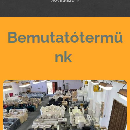
Bemutatótermü
nk