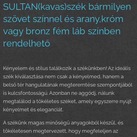
SULTAN(kavas)szék bármilyen
szövet színnel és arany,króm
vagy bronz fém láb színben
rendelhető
Kényelem és stílus találkozik a székünkben! Az ideális
szék kiválasztása nem csak a kényelmed, hanem a
belső tér hangulatának megteremtése szempontjából
is kulcsfontosságú. Azonban ne aggódj, nálunk
megtalálod a tökéletes széket, amely egyszerre nyújt
kényelmet és eleganciát.
A székünk magas minőségű anyagokból készül, és
tökéletesen megtervezett, hogy megfeleljen az