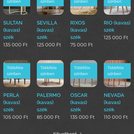
színben
színben
színben
színben
SULTAN
SEVILLA
RIXOS
RIO (kavas)
(kavas)
(kavas)
(kavas)
szék
szék
szék
szék
125 000
Ft
135 000
Ft
125 000
Ft
75 000
Ft
Többféle
Többféle
Többféle
Többféle
színben
színben
színben
színben
PERLA
PALERMO
OSCAR
NEVADA
(kavas)
(kavas)
(kavas)
(kavas)
szék
szék
szék
szék
105 000
Ft
85 000
Ft
135 000
Ft
110 000
Ft
Következő