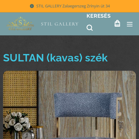
STIL GALLERY Zalaegerszeg Zrínyin út 34
KERESÉS
STIL GALLERY
SULTAN (kavas) szék