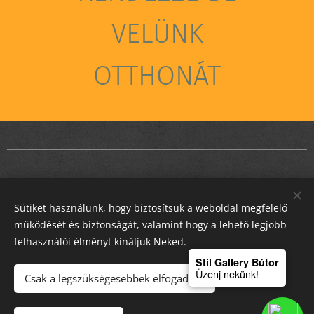
VELÜNK
OTTHONÁT
Sütiket használunk, hogy biztosítsuk a weboldal megfelelő
STIL GALLERY KFT
működését és biztonságát, valamint hogy a lehető legjobb
felhasználói élményt kínáljuk Neked.
Sütik
Stil Gallery Bútor
Üzenj nekünk!
Csak a legszükségesebbek elfogadása