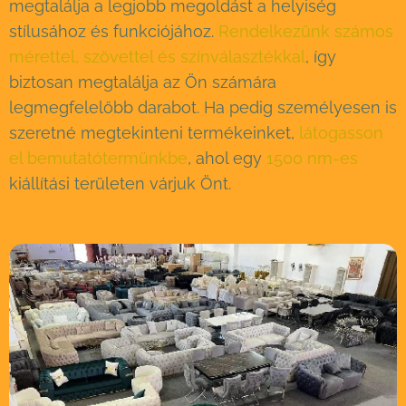
megtalálja a legjobb megoldást a helyiség
stílusához és funkciójához.
Rendelkezünk számos
mérettel, szövettel és színválasztékkal
, így
biztosan megtalálja az Ön számára
legmegfelelőbb darabot. Ha pedig személyesen is
szeretné megtekinteni termékeinket,
látogasson
el bemutatótermünkbe
, ahol egy
1500 nm-es
kiállítási területen várjuk Önt.