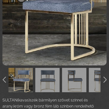
SULTAN(kavas)szék bármilyen szövet színnel és
arany,króm vagy bronz fém láb színben rendelhető