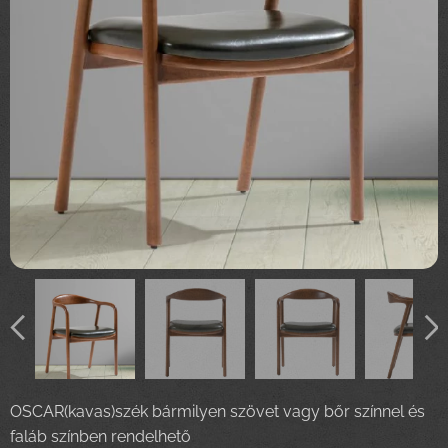
OSCAR(kavas)szék bármilyen szövet vagy bőr színnel és
faláb színben rendelhető