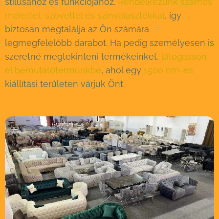
stílusához és funkciójához.
Rendelkezünk számos
mérettel, szövettel és színválasztékkal
, így
biztosan megtalálja az Ön számára
legmegfelelőbb darabot. Ha pedig személyesen is
szeretné megtekinteni termékeinket,
látogasson
el bemutatótermünkbe
, ahol egy
1500 nm-es
kiállítási területen várjuk Önt.