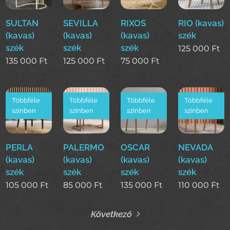
SULTAN
SEVILLA
RIXOS
RIO (kavas)
(kavas)
(kavas)
(kavas)
szék
szék
szék
szék
125 000
Ft
135 000
Ft
125 000
Ft
75 000
Ft
Többféle
Többféle
Többféle
Többféle
színben
színben
színben
színben
PERLA
PALERMO
OSCAR
NEVADA
(kavas)
(kavas)
(kavas)
(kavas)
szék
szék
szék
szék
105 000
Ft
85 000
Ft
135 000
Ft
110 000
Ft
Következő