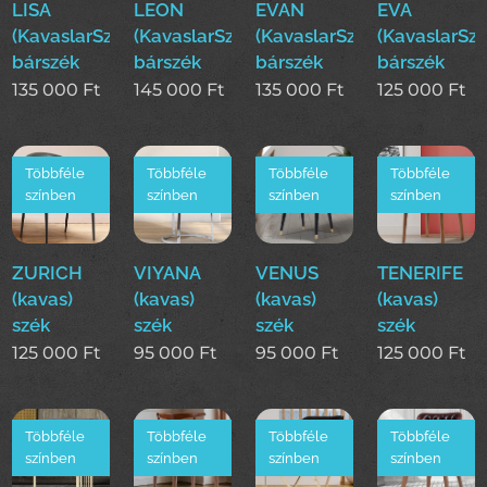
LISA
LEON
EVAN
EVA
(KavaslarSzékek)
(KavaslarSzékek)
(KavaslarSzékek)
(KavaslarSz
bárszék
bárszék
bárszék
bárszék
135 000
Ft
145 000
Ft
135 000
Ft
125 000
Ft
Többféle
Többféle
Többféle
Többféle
színben
színben
színben
színben
ZURICH
VIYANA
VENUS
TENERIFE
(kavas)
(kavas)
(kavas)
(kavas)
szék
szék
szék
szék
125 000
Ft
95 000
Ft
95 000
Ft
125 000
Ft
Többféle
Többféle
Többféle
Többféle
színben
színben
színben
színben