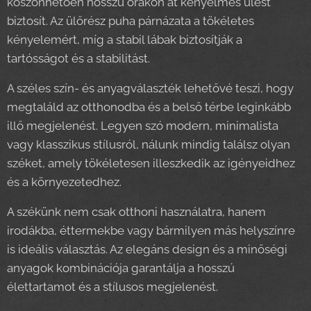
köszönhetően hosszú órákon át kényelmes ülést
biztosít. Az ülőrész puha párnázata a tökéletes
kényelemért, míg a stabil lábak biztosítják a
tartósságot és a stabilitást.
A széles szín- és anyagválaszték lehetővé teszi, hogy
megtaláld az otthonodba és a belső térbe leginkább
illő megjelenést. Legyen szó modern, minimalista
vagy klasszikus stílusról, nálunk mindig találsz olyan
széket, amely tökéletesen illeszkedik az igényeidhez
és a környezetedhez.
A székünk nem csak otthoni használatra, hanem
irodákba, éttermekbe vagy bármilyen más helyszínre
is ideális választás. Az elegáns design és a minőségi
anyagok kombinációja garantálja a hosszú
élettartamot és a stílusos megjelenést.