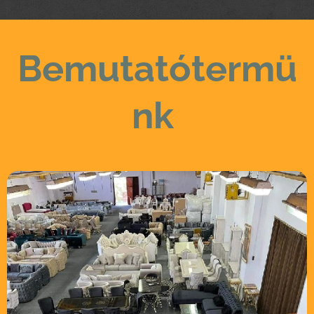
Bemutatótermü
nk