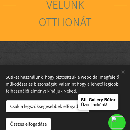
VELÜNK
OTTHONÁT
Sütiket használunk, hogy biztosítsuk a weboldal megfelelő
STIL GALLERY KFT
működését és biztonságát, valamint hogy a lehető legjobb
felhasználói élményt kínáljuk Neked.
Sütik
Stil Gallery Bútor
Üzenj nekünk!
Csak a legszükségesebbek elfogadása
Kosárba
Összes elfogadása