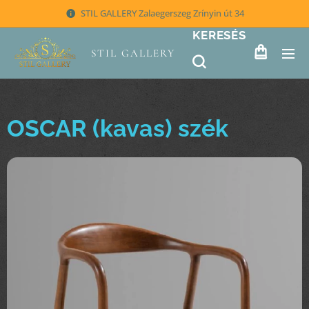
STIL GALLERY Zalaegerszeg Zrínyin út 34
KERESÉS
STIL GALLERY
OSCAR (kavas) szék