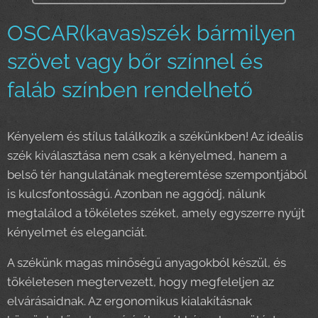
OSCAR(kavas)szék bármilyen
szövet vagy bőr színnel és
faláb színben rendelhető
Kényelem és stílus találkozik a székünkben! Az ideális
szék kiválasztása nem csak a kényelmed, hanem a
belső tér hangulatának megteremtése szempontjából
is kulcsfontosságú. Azonban ne aggódj, nálunk
megtalálod a tökéletes széket, amely egyszerre nyújt
kényelmet és eleganciát.
A székünk magas minőségű anyagokból készül, és
tökéletesen megtervezett, hogy megfeleljen az
elvárásaidnak. Az ergonomikus kialakításnak