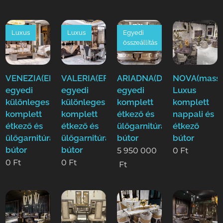
Luxus
Luxus
Egyedi
összeállítás
VENEZIA(EFE)Luxus
VALERIA(EFE)Luxus
ARIADNA(Duy)Luxus
NOVA(mass)
egyedi
egyedi
egyedi
Luxus
különleges
különleges
komplett
komplett
komplett
komplett
étkező és
nappali és
étkező és
étkező és
ülőgarnitúra
étkező
ülőgarnitúra
ülőgarnitúra
bútor
bútor
bútor
bútor
5 950 000
0
Ft
0
Ft
0
Ft
Ft