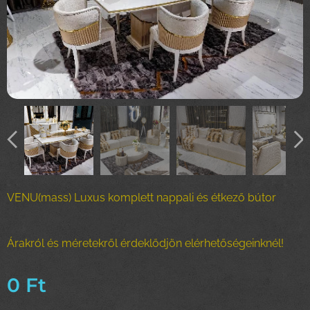
VENU(mass) Luxus komplett nappali és étkező bútor
Árakról és méretekről érdeklődjön elérhetőségeinknél!
0
Ft