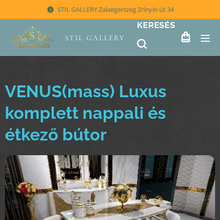
STIL GALLERY Zalaegerszeg Zrínyin út 34
KERESÉS
STIL GALLERY
VENUS(mass) Luxus
komplett nappali és
étkező bútor