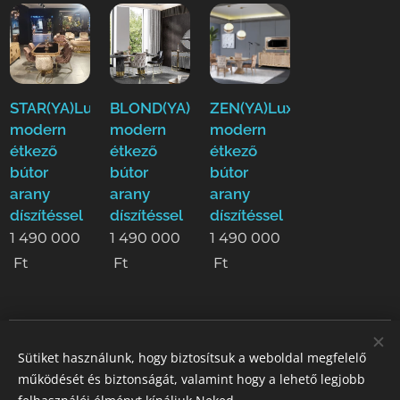
STAR(YA)Luxus
BLOND(YA)Luxus
ZEN(YA)Luxus
modern
modern
modern
étkező
étkező
étkező
bútor
bútor
bútor
arany
arany
arany
díszítéssel
díszítéssel
díszítéssel
1 490 000
1 490 000
1 490 000
Ft
Ft
Ft
Sütiket használunk, hogy biztosítsuk a weboldal megfelelő
STIL GALLERY KFT
működését és biztonságát, valamint hogy a lehető legjobb