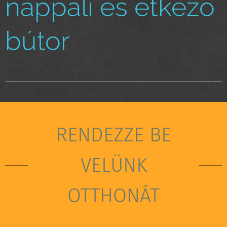
nappali és étkező
bútor
RENDEZZE BE
VELÜNK
OTTHONÁT