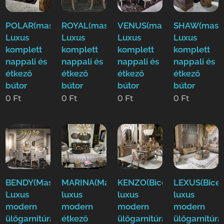
POLAR(mass)
ROYAL(mass)
VENUS(mass)
SHAW(mass
Luxus
Luxus
Luxus
Luxus
komplett
komplett
komplett
komplett
nappali és
nappali és
nappali és
nappali és
étkező
étkező
étkező
étkező
bútor
bútor
bútor
bútor
0
Ft
0
Ft
0
Ft
0
Ft
BENDY(Mass)
MARINA(Massi)
KENZO(Bicer)
LEXUS(Bicer
Luxus
luxus
luxus
luxus
modern
modern
modern
modern
ülőgarnitúra
étkező
ülőgarnitúra
ülőgarnitúra