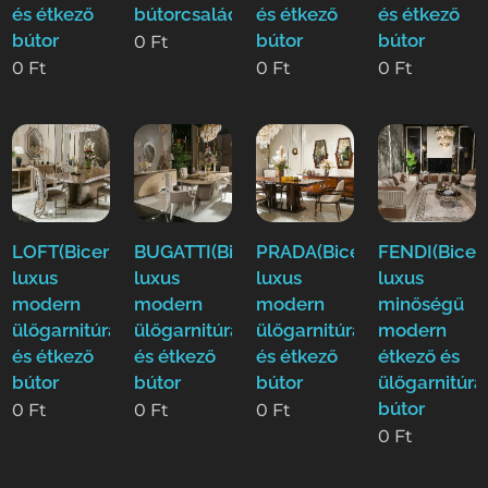
és étkező
bútorcsalád
és étkező
és étkező
bútor
bútor
bútor
0
Ft
0
Ft
0
Ft
0
Ft
LOFT(Bicer)
BUGATTI(Bicer)
PRADA(Bicer)
FENDI(Bicer)
luxus
luxus
luxus
luxus
modern
modern
modern
minőségű
ülőgarnitúra
ülőgarnitúra
ülőgarnitúra
modern
és étkező
és étkező
és étkező
étkező és
bútor
bútor
bútor
ülőgarnitúra
bútor
0
Ft
0
Ft
0
Ft
0
Ft