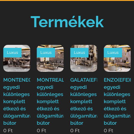
Termékek
Luxus
Luxus
Luxus
Luxus
MONTENEGRO(EFE)Luxus
MONTREAL(EFE)Luxus
GALATA(EFE)Luxus
ENZO(EFE)L
egyedi
egyedi
egyedi
egyedi
különleges
különleges
különleges
különleges
komplett
komplett
komplett
komplett
étkező és
étkező és
étkező és
étkező és
ülőgarnitúra
ülőgarnitúra
ülőgarnitúra
ülőgarnitúra
bútor
bútor
bútor
bútor
0
Ft
0
Ft
0
Ft
0
Ft