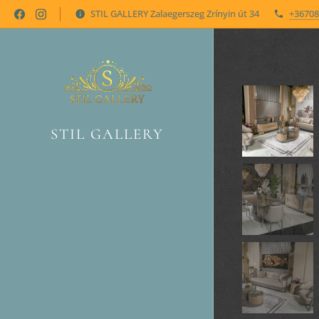
STIL GALLERY Zalaegerszeg Zrínyin út 34
+36708
STIL GALLERY