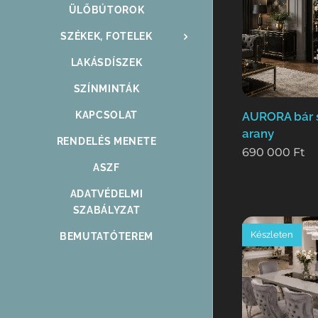
ÜLŐBÚTOROK
SZÉKEK, FOTELEK
LAKÁSDÍSZEK
SZÍNMINTÁK
KAPCSOLAT
AURORA bár s
arany
RENDELÉS MENETE
690 000
Ft
ASZF
ADATVÉDELMI
SZABÁLYZAT
Készleten
BEMUTATÓTEREM