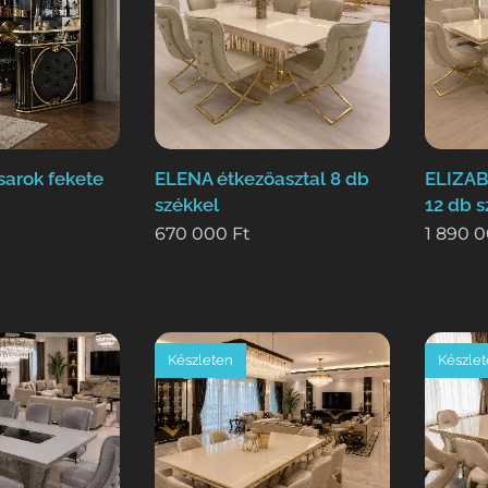
arok fekete
ELENA étkezőasztal 8 db
ELIZAB
székkel
12 db s
670 000
Ft
1 890 
Készleten
Készle