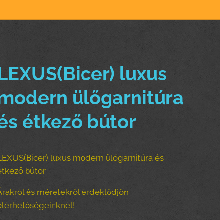
LEXUS(Bicer) luxus
modern ülőgarnitúra
és étkező bútor
LEXUS(Bicer) luxus modern ülőgarnitúra és
étkező bútor
Árakról és méretekről érdeklődjön
elérhetőségeinknél!