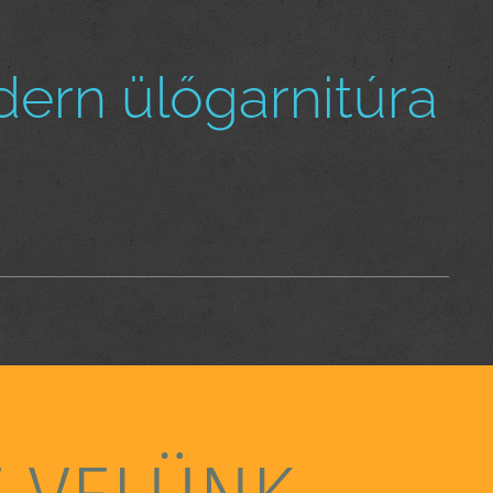
ern ülőgarnitúra