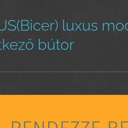
S(Bicer) luxus mod
tkező bútor