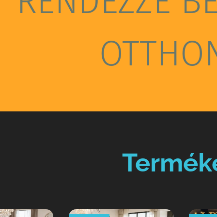
RENDEZZE B
OTTHO
Termék