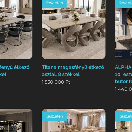
Készleten
Készle
fényű étkező
Titana magasfényű étkező
ALPHA 
kel
asztal, 8 székkel
10 rész
bútor f
1 550 000
Ft
1 440 
Készleten
Készle