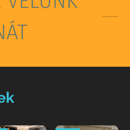
E VELÜNK
NÁT
ek