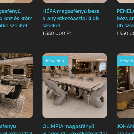
gasfényű
HÉRA magasfényű bézs
PÉNEL
 bronz és króm
arany étkezőasztal 8 db
bézs ar
ürke székkel
székkel
db szé
1 350 000
Ft
1 550 
Készleten
Készle
sfényű
OLIMPIA magasfényű
JOHANN
e étkezőasztal
világos szürke étkezőasztal
arany 4