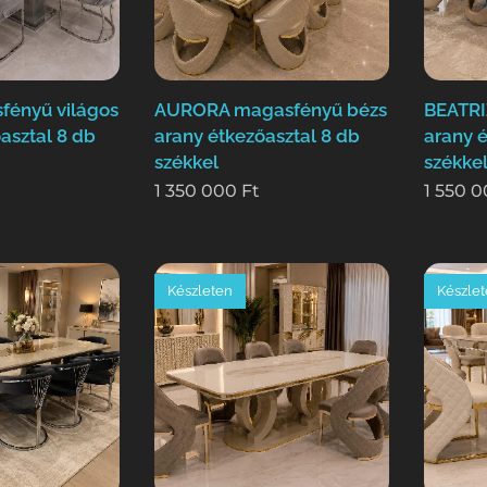
fényű világos
AURORA magasfényű bézs
BEATRI
asztal 8 db
arany étkezőasztal 8 db
arany é
székkel
székke
1 350 000
Ft
1 550 
Készleten
Készle