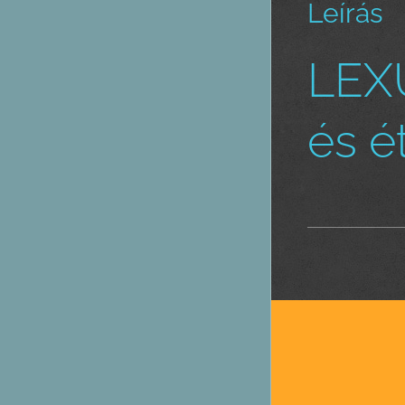
Leírás
LEXU
és é