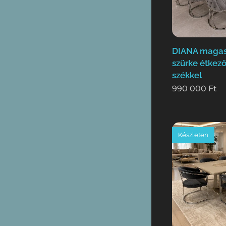
DIANA magas
szürke étkező
székkel
990 000
Ft
Készleten