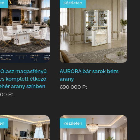
ten
Készleten
Olasz magasfényű
AURORA bár sarok bézs
es komplett étkező
arany
ehér arany színben
690 000
Ft
000
Ft
ten
Készleten