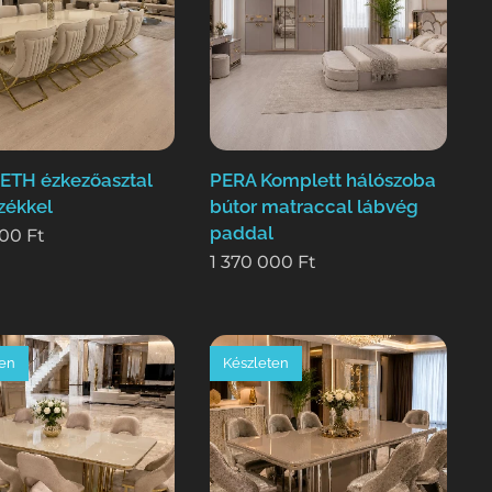
ETH ézkezőasztal
PERA Komplett hálószoba
zékkel
bútor matraccal lábvég
paddal
000
Ft
1 370 000
Ft
ten
Készleten