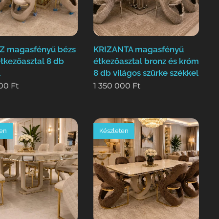
Z magasfényű bézs
KRIZANTA magasfényű
tkezőasztal 8 db
étkezőasztal bronz és króm
l
8 db világos szürke székkel
000
Ft
1 350 000
Ft
ten
Készleten