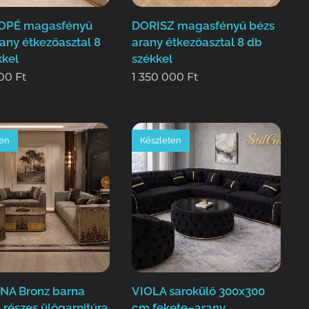
OPÉ magasfényű
DORISZ magasfényű bézs
any étkezőasztal 8
arany étkezőasztal 8 db
kkel
székkel
000
Ft
1 350 000
Ft
ten
Készleten
A Bronz barna
VIOLA sarokülő 300x300
 részes ülőgarnitúra
cm fekete–arany