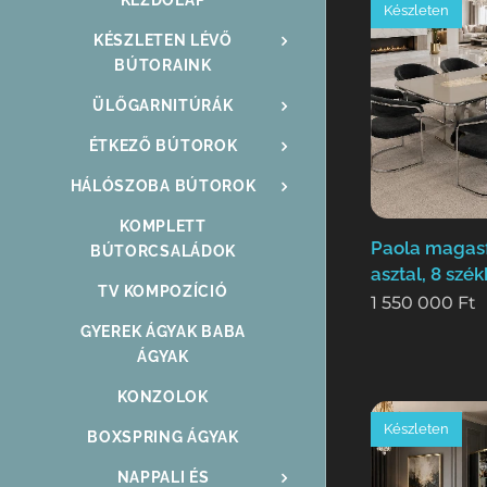
Készleten
KÉSZLETEN LÉVŐ
BÚTORAINK
ÜLŐGARNITÚRÁK
ÉTKEZŐ BÚTOROK
HÁLÓSZOBA BÚTOROK
KOMPLETT
Paola magas
BÚTORCSALÁDOK
asztal, 8 szék
TV KOMPOZÍCIÓ
1 550 000
Ft
GYEREK ÁGYAK BABA
ÁGYAK
KONZOLOK
Készleten
BOXSPRING ÁGYAK
NAPPALI ÉS