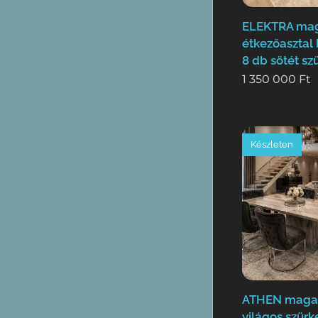
ELEKTRA ma
étkezőasztal
8 db sötét sz
1 350 000
Ft
Készleten
ATHEN maga
világos szürk