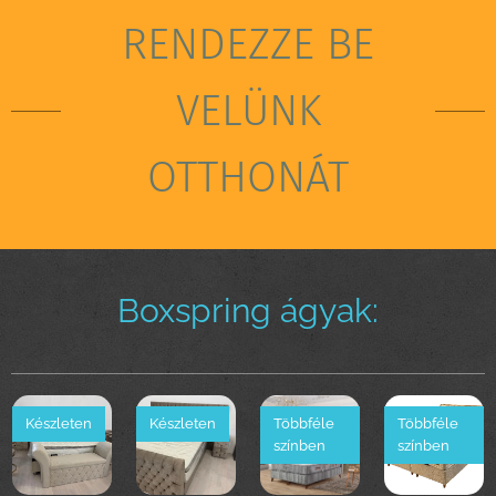
RENDEZZE BE
VELÜNK
OTTHONÁT
Boxspring ágyak:
Készleten
Készleten
Többféle
Többféle
színben
színben