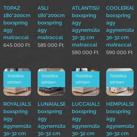
TOPAZ
ASLI
ATLANTIS(ALS)160*200cm
COOLER(ALS
180*200cm
180*200cm
boxspring
boxspring
boxspring
boxspring
ágy
ágy
ágy
ágy
ágyneműtartóval
ágyneműtar
matraccal
matraccal
32-35 cm
30-32 cm
matraccal
matraccal
645 000
Ft
585 000
Ft
590 000
Ft
590 000
Ft
Többféle
Többféle
Többféle
Többféle
színben
színben
színben
színben
ROYAL(ALS)160*200cm
LUNA(ALSE)160*200cm
LUCCA(ALSE)160*200cm
HEMP(ALSE)
boxspring
boxspring
boxspring
boxspring
ágy
ágy
ágy
ágy
ágyneműtartóval
ágyneműtartóval
ágyneműtartóval
ágyneműtar
30-32 cm
30-32 cm
30-32 cm
30-32 cm