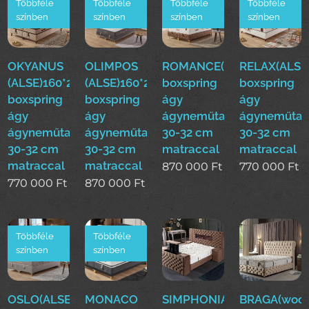
Többféle
Többféle
Többféle
Többféle
színben
színben
színben
színben
OKYANUS
OLIMPOS
ROMANCE(ALSE)160*200
RELAX(ALSE
(ALSE)160*200cm
(ALSE)160*200cm
boxspring
boxspring
boxspring
boxspring
ágy
ágy
ágy
ágy
ágyneműtartóval
ágyneműtar
ágyneműtartóval
ágyneműtartóval
30-32 cm
30-32 cm
30-32 cm
30-32 cm
matraccal
matraccal
matraccal
matraccal
870 000
Ft
770 000
Ft
770 000
Ft
870 000
Ft
Többféle
Többféle
színben
színben
OSLO(ALSE)160*200cm
MONACO
SIMPHONIA(woo)boxsprin
BRAGA(woo)