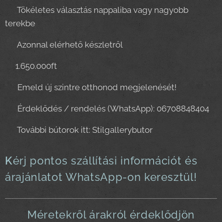
✔ Tökéletes választás nappaliba vagy nagyobb
terekbe
✔ Azonnal elérhető készletről
💰1.650.000ft
💎 Emeld új szintre otthonod megjelenését!
📞 Érdeklődés / rendelés (WhatsApp): 06708848404
🌐 További bútorok itt: Stilgallerybutor
K
érj pontos szállítási információt és
árajánlatot WhatsApp-on keresztül!
Méretekről árakról érdeklődjön