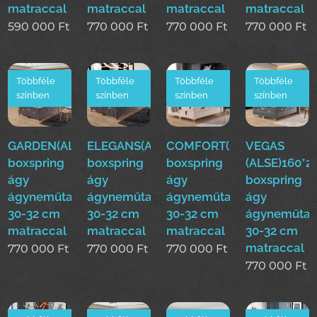
matraccal
matraccal
matraccal
matraccal
590 000
Ft
770 000
Ft
770 000
Ft
770 000
Ft
Többféle
Többféle
Többféle
Többféle
színben
színben
színben
színben
GARDEN(ALSE)160*200cm
ELEGANS(ALSE)160*200cm
COMFORT(ALSE)160*200
VEGAS
boxspring
boxspring
boxspring
(ALSE)160*
ágy
ágy
ágy
boxspring
ágyneműtartóval
ágyneműtartóval
ágyneműtartóval
ágy
30-32 cm
30-32 cm
30-32 cm
ágyneműtar
matraccal
matraccal
matraccal
30-32 cm
matraccal
770 000
Ft
770 000
Ft
770 000
Ft
770 000
Ft