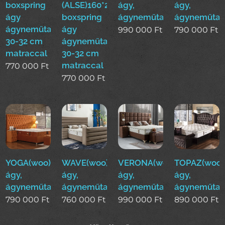
boxspring
(ALSE)160*200cm
ágy,
ágy,
ágy
boxspring
ágyneműtartós
ágyneműtar
ágyneműtartóval
ágy
990 000
Ft
790 000
Ft
30-32 cm
ágyneműtartóval
matraccal
30-32 cm
matraccal
770 000
Ft
770 000
Ft
YOGA(woo)boxspring
WAVE(woo)boxspring
VERONA(woo)boxspring
TOPAZ(woo)
ágy,
ágy,
ágy,
ágy,
ágyneműtartós
ágyneműtartós
ágyneműtartós
ágyneműtar
790 000
Ft
760 000
Ft
990 000
Ft
890 000
Ft