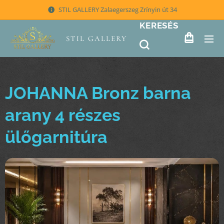
STIL GALLERY Zalaegerszeg Zrínyin út 34
KERESÉS
STIL GALLERY
JOHANNA Bronz barna
arany 4 részes
ülőgarnitúra