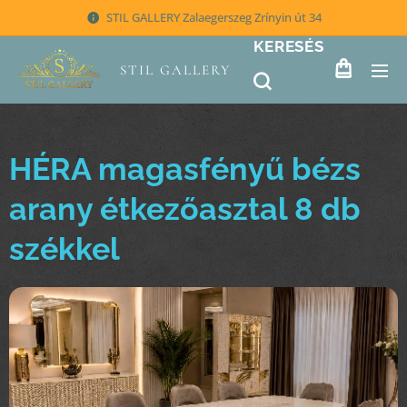
STIL GALLERY Zalaegerszeg Zrínyin út 34
KERESÉS
STIL GALLERY
HÉRA magasfényű bézs
arany étkezőasztal 8 db
székkel