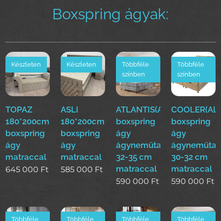
Boxspring ágyak:
Készleten
Készleten
Többféle
Többféle
színben
színben
TOPAZ
ASLI
ATLANTIS(ALS)160*200cm
COOLER(ALS
180*200cm
180*200cm
boxspring
boxspring
boxspring
boxspring
ágy
ágy
ágy
ágy
ágyneműtartóval
ágyneműtar
matraccal
matraccal
32-35 cm
30-32 cm
matraccal
matraccal
645 000
Ft
585 000
Ft
590 000
Ft
590 000
Ft
Többféle
Többféle
Többféle
Többféle