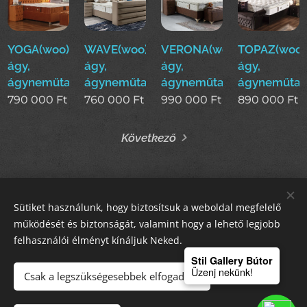
YOGA(woo)boxspring
WAVE(woo)boxspring
VERONA(woo)boxspring
TOPAZ(woo)
ágy,
ágy,
ágy,
ágy,
ágyneműtartós
ágyneműtartós
ágyneműtartós
ágyneműtar
790 000
Ft
760 000
Ft
990 000
Ft
890 000
Ft
Következő
Sütiket használunk, hogy biztosítsuk a weboldal megfelelő
STIL GALLERY KFT
működését és biztonságát, valamint hogy a lehető legjobb
felhasználói élményt kínáljuk Neked.
Sütik
Stil Gallery Bútor
Üzenj nekünk!
Csak a legszükségesebbek elfogadása