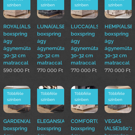
színben
színben
színben
színben
ROYAL(ALS)160*200cm
LUNA(ALSE)160*200cm
LUCCA(ALSE)160*200cm
HEMP(ALSE)
boxspring
boxspring
boxspring
boxspring
ágy
ágy
ágy
ágy
ágyneműtartóval
ágyneműtartóval
ágyneműtartóval
ágyneműtar
30-32 cm
30-32 cm
30-32 cm
30-32 cm
matraccal
matraccal
matraccal
matraccal
590 000
Ft
770 000
Ft
770 000
Ft
770 000
Ft
Többféle
Többféle
Többféle
Többféle
színben
színben
színben
színben
GARDEN(ALSE)160*200cm
ELEGANS(ALSE)160*200cm
COMFORT(ALSE)160*200
VEGAS
boxspring
boxspring
boxspring
(ALSE)160*