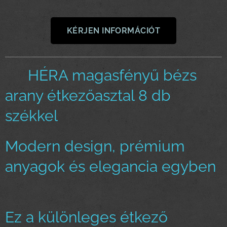
KÉRJEN INFORMÁCIÓT
🔥 HÉRA magasfényű bézs
arany étkezőasztal 8 db
székkel🔥
Modern design, prémium
anyagok és elegancia egyben
✨
Ez a különleges étkező