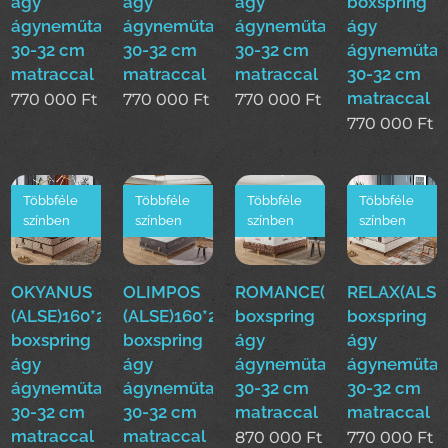
ágy
ágy
ágy
boxspring
ágyneműtartóval
ágyneműtartóval
ágyneműtartóval
ágy
30-32 cm
30-32 cm
30-32 cm
ágyneműtar
matraccal
matraccal
matraccal
30-32 cm
matraccal
770 000
Ft
770 000
Ft
770 000
Ft
770 000
Ft
Többféle
Többféle
Többféle
Többféle
színben
színben
színben
színben
OKYANUS
OLIMPOS
ROMANCE(ALSE)160*200
RELAX(ALSE
(ALSE)160*200cm
(ALSE)160*200cm
boxspring
boxspring
boxspring
boxspring
ágy
ágy
ágy
ágy
ágyneműtartóval
ágyneműtar
ágyneműtartóval
ágyneműtartóval
30-32 cm
30-32 cm
30-32 cm
30-32 cm
matraccal
matraccal
matraccal
matraccal
870 000
Ft
770 000
Ft