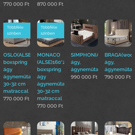
770 000
Ft
870 000
Ft
Többféle
Többféle
színben
színben
OSLO(ALSE)160*200cm
MONACO
SIMPHONIA(woo)boxsprin
BRAGA(woo)
boxspring
(ALSE)160*200cm
ágy,
ágy,
ágy
boxspring
ágyneműtartós
ágyneműtar
ágyneműtartóval
ágy
990 000
Ft
790 000
Ft
30-32 cm
ágyneműtartóval
matraccal
30-32 cm
matraccal
770 000
Ft
770 000
Ft