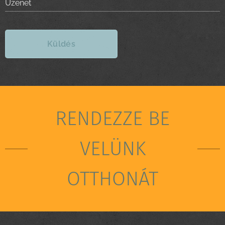
Üzenet
Küldés
RENDEZZE BE
VELÜNK
OTTHONÁT