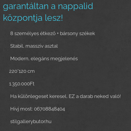
garantáltan a nappalid
központja lesz!
🪑 8 személyes étkező + bársony székek
✔ Stabil, masszív asztal
✔ Modern, elegáns megjelenés
✔220*120 cm
💰1.350.000Ft
💎 Ha különlegeset keresel, EZ a darab neked való!
📞 Hívj most: 06708848404
🌐 stilgallerybutor.hu