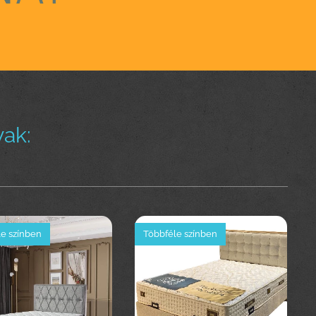
ak:
e színben
Többféle színben