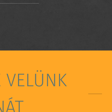
E VELÜNK
NÁT