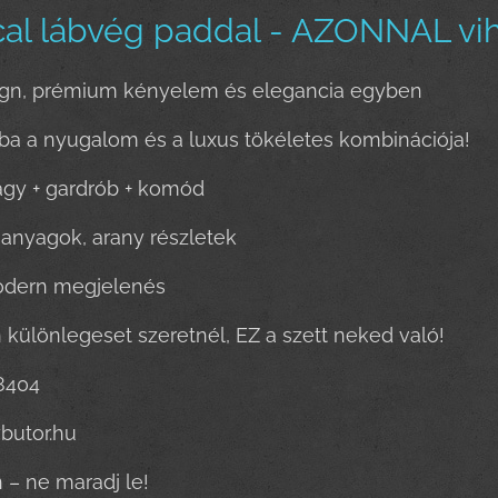
al lábvég paddal - AZONNAL vih
gn, prémium kényelem és elegancia egyben ✨
ba a nyugalom és a luxus tökéletes kombinációja!
ágy + gardrób + komód
nyagok, arany részletek
odern megjelenés
 különlegeset szeretnél, EZ a szett neked való!
8404
ybutor.hu
 – ne maradj le!