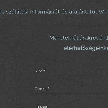
os szállítási információt és árajánlatot W
Méretekről árakról ér
elérhetőségeink
Név
E-mail
Üzenet