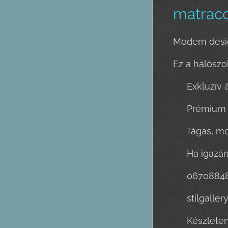
matracc
Modern desi
Ez a hálószo
✔ Exkluzív 
✔ Prémium a
✔ Tágas, m
💎 Ha igazán
📞 0670884
🌐 stilgaller
👉 Készleten