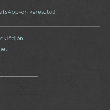
hatsApp-on keresztül!
deklődjön
nél!