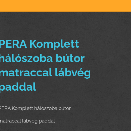
PERA Komplett
hálószoba bútor
matraccal lábvég
paddal
PERA Komplett hálószoba bútor
matraccal lábvég paddal