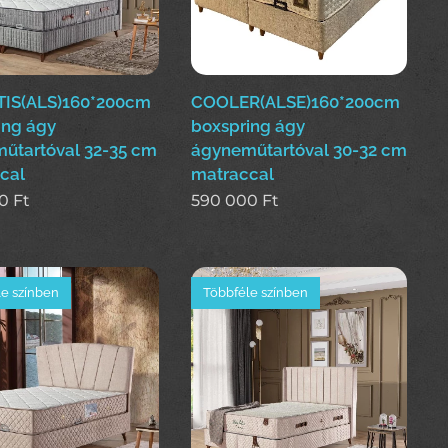
IS(ALS)160*200cm
COOLER(ALSE)160*200cm
ing ágy
boxspring ágy
űtartóval 32-35 cm
ágyneműtartóval 30-32 cm
cal
matraccal
0
Ft
590 000
Ft
e színben
Többféle színben