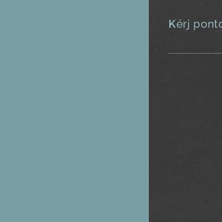
K
érj pont