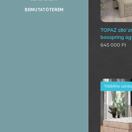
BEMUTATÓTEREM
TOPAZ 180*
boxspring ág
645 000
Ft
Többféle színb