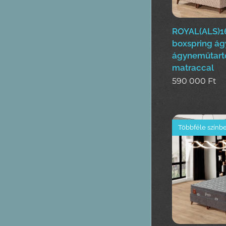
ROYAL(ALS)1
boxspring ág
ágyneműtart
matraccal
590 000
Ft
Többféle színb