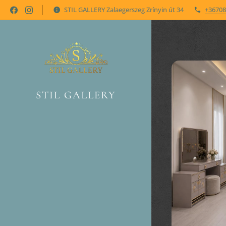
STIL GALLERY Zalaegerszeg Zrínyin út 34
+36708
STIL GALLERY