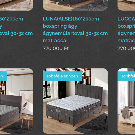
60*200cm
LUNA(ALSE)160*200cm
LUCCA
y
boxspring ágy
boxspr
óval 30-32 cm
ágyneműtartóval 30-32 cm
ágynem
matraccal
matrac
770 000
Ft
770 00
en
Többféle színben
Többfél