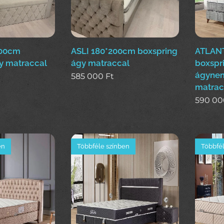
200cm
ASLI 180*200cm boxspring
ATLANT
y matraccal
ágy matraccal
boxspr
ágynem
585 000
Ft
matrac
590 00
en
Többféle színben
Többfél