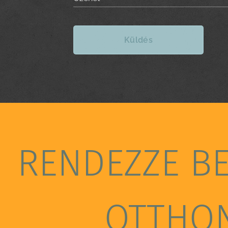
Küldés
RENDEZZE B
OTTHO