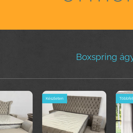
Boxspring ágy
Készleten
Többfél