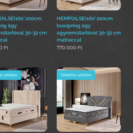
(ALSE)160*200cm
HEMP(ALSE)160*200cm
ing ágy
boxspring ágy
űtartóval 30-32 cm
ágyneműtartóval 30-32 cm
cal
matraccal
0
Ft
770 000
Ft
e színben
Többféle színben