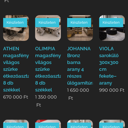
Ft
Készleten
Készleten
Készleten
Készleten
ATHEN
OLIMPIA
JOHANNA
VIOLA
magasfényű
magasfényű
Bronz
sarokülő
világos
világos
barna
300x300
szürke
szürke
arany 4
cm
étkezőasztal
étkezőasztal
részes
fekete–
8 db
8 db
ülőgarnitúra
arany
székkel
székkel
1 650 000
990 000
Ft
670 000
Ft
1 350 000
Ft
Ft
Készleten
Készleten
Készleten
Készleten