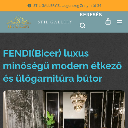
STIL GALLERY Zalaegerszeg Zrínyin út 34
KERESÉS
STIL GALLERY
FENDI(Bicer) luxus
minőségű modern étkező
és ülőgarnitúra bútor