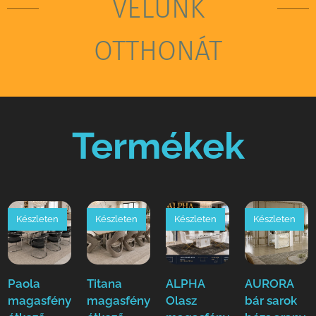
VELÜNK
OTTHONÁT
Termékek
Készleten
Készleten
Készleten
Készleten
Paola
Titana
ALPHA
AURORA
magasfényű
magasfényű
Olasz
bár sarok