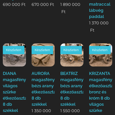
matraccal
690 000
Ft
670 000
Ft
1 890 000
lábvég
Ft
paddal
1 370 000
Ft
Készleten
Készleten
Készleten
Készleten
DIANA
AURORA
BEATRIZ
KRIZANTA
magasfényű
magasfényű
magasfényű
magasfényű
világos
bézs arany
bézs arany
étkezőasztal
szürke
étkezőasztal
étkezőasztal
bronz és
étkezőasztal
8 db
8 db
króm 8 db
8 db
székkel
székkel
világos
székkel
szürke
1 350 000
1 550 000