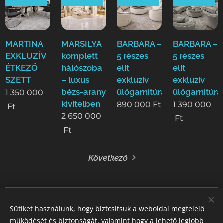
MARTINA
MARSILYA
BARBARA –
BARBARA –
EXKLUZÍV
komplett
5 részes
5 részes
ÉTKEZŐ
hálószoba
elit
elit
SZETT
– luxus
exkluzív
exkluzív
bézs-arany
ülőgarnitúra
ülőgarnitúra
1 350 000
kivitelben
890 000
Ft
1 390 000
Ft
2 650 000
Ft
Ft
Következő
Sütiket használunk, hogy biztosítsuk a weboldal megfelelő
STIL GALLERY KFT
működését és biztonságát, valamint hogy a lehető legjobb