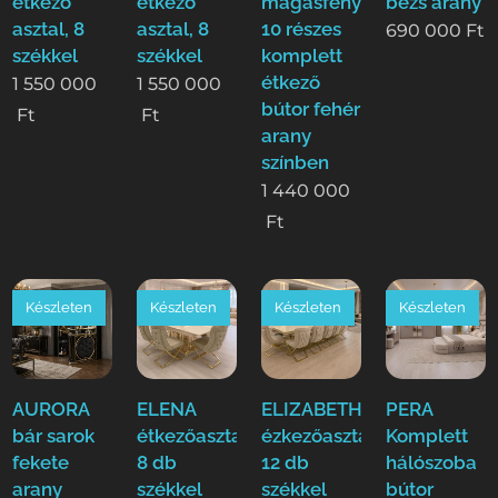
étkező
étkező
magasfényű
bézs arany
asztal, 8
asztal, 8
10 részes
690 000
Ft
székkel
székkel
komplett
étkező
1 550 000
1 550 000
bútor fehér
Ft
Ft
arany
színben
1 440 000
Ft
Készleten
Készleten
Készleten
Készleten
AURORA
ELENA
ELIZABETH
PERA
bár sarok
étkezőasztal
ézkezőasztal
Komplett
fekete
8 db
12 db
hálószoba
arany
székkel
székkel
bútor