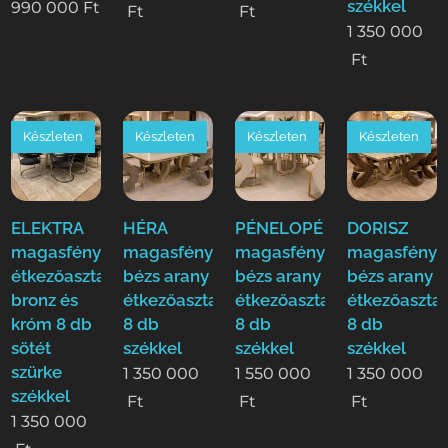
székkel
990 000
Ft
Ft
Ft
1 350 000
Ft
Készleten
Készleten
Készleten
Készleten
ELEKTRA
HÉRA
PÉNELOPÉ
DORISZ
magasfényű
magasfényű
magasfényű
magasfényű
étkezőasztal
bézs arany
bézs arany
bézs arany
bronz és
étkezőasztal
étkezőasztal
étkezőasztal
króm 8 db
8 db
8 db
8 db
sötét
székkel
székkel
székkel
szürke
1 350 000
1 550 000
1 350 000
székkel
Ft
Ft
Ft
1 350 000