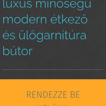
luxus minőségű
modern étkező
és ülőgarnitúra
bútor
RENDEZZE BE