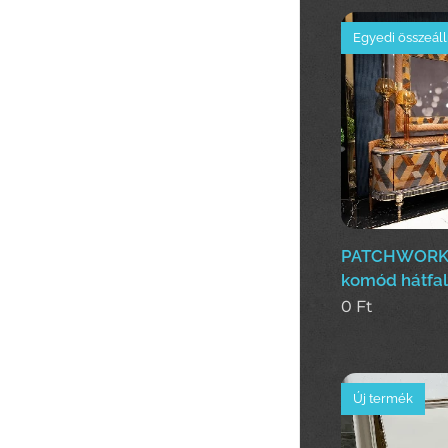
Egyedi összeáll
PATCHWORK(c
komód hátfal
0
Ft
Új termék