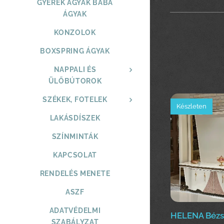
GYEREK ÁGYAK BABA
ÁGYAK
KONZOLOK
BOXSPRING ÁGYAK
NAPPALI ÉS
ÜLŐBÚTOROK
SZÉKEK, FOTELEK
Készleten
LAKÁSDÍSZEK
SZÍNMINTÁK
KAPCSOLAT
RENDELÉS MENETE
ASZF
ADATVÉDELMI
HELENA Bézs 
SZABÁLYZAT