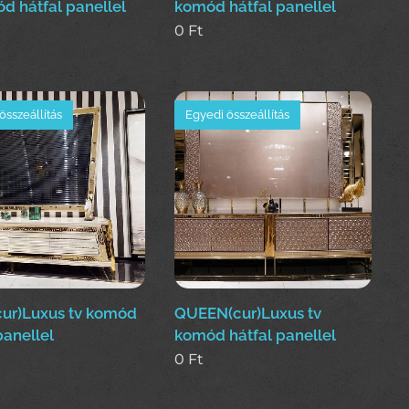
d hátfal panellel
komód hátfal panellel
0
Ft
összeállítás
Egyedi összeállítás
ur)Luxus tv komód
QUEEN(cur)Luxus tv
panellel
komód hátfal panellel
0
Ft