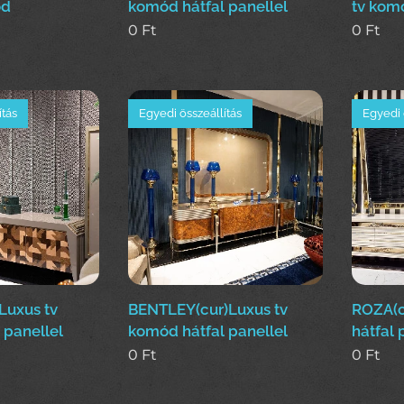
ód
komód hátfal panellel
tv komó
0
Ft
0
Ft
ítás
Egyedi összeállítás
Egyedi 
Luxus tv
BENTLEY(cur)Luxus tv
ROZA(c
 panellel
komód hátfal panellel
hátfal 
0
Ft
0
Ft