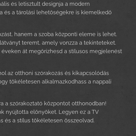
ális és letisztult designja a modern
a és a tárolási lehetőségekre is kiemelkedő
zást, hanem a szoba központi eleme is lehet.
tványt teremt, amely vonzza a tekinteteket.
ú éveken át megőrizhesd a stílusos megjelenést
hol az otthoni szórakozás és kikapcsolódás
ogy tökéletesen alkalmazkodhass a nappali
ra a szórakoztató központot otthonodban!
k nyújtotta előnyöket. Legyen ez a TV
 és a stílus tökéletesen összeolvad.