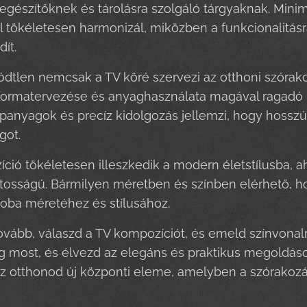
iegészítőknek és tárolásra szolgáló tárgyaknak. Minim
l tökéletesen harmonizál, miközben a funkcionalitásr
dít.
dtlen nemcsak a TV köré szervezi az otthoni szórako
ormatervezése és anyaghasználata magával ragadó lá
panyagok és precíz kidolgozás jellemzi, hogy hossz
got.
ció tökéletesen illeszkedik a modern életstílusba, a
tosságú. Bármilyen méretben és színben elérhető, h
oba méretéhez és stílusához.
vább, válaszd a TV kompozíciót, és emeld színvonal
most, és élvezd az elegáns és praktikus megoldáso
 otthonod új központi eleme, amelyben a szórakozás