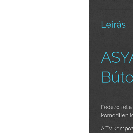
Leírás
ASYA
Búto
Fedezd fel a
komódtlen id
A TV kompozí