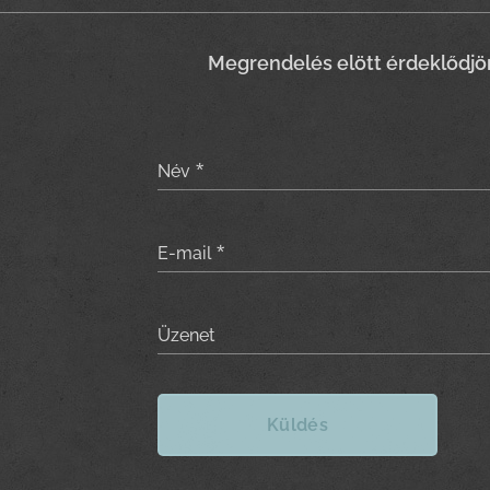
Meg
rendelés elött érdeklődjö
Név
E-mail
Üzenet
Küldés