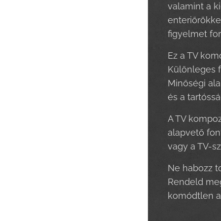
valamint a k
enteriőrökke
figyelmet for
Ez a TV komó
Különleges f
Minőségi ala
és a tartóssá
A TV kompozí
alapvető fon
vagy a TV-sz
Ne habozz to
Rendeld meg 
komódtlen az