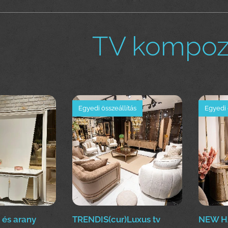
TV kompozi
Egyedi összeállítás
Egyedi 
és arany
TRENDIS(cur)Luxus tv
NEW H