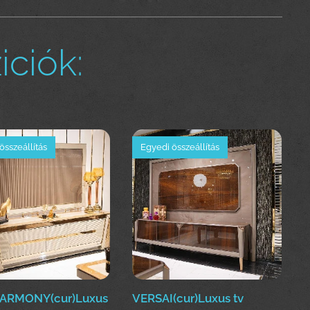
ciók:
összeállítás
Egyedi összeállítás
ARMONY(cur)Luxus
VERSAI(cur)Luxus tv