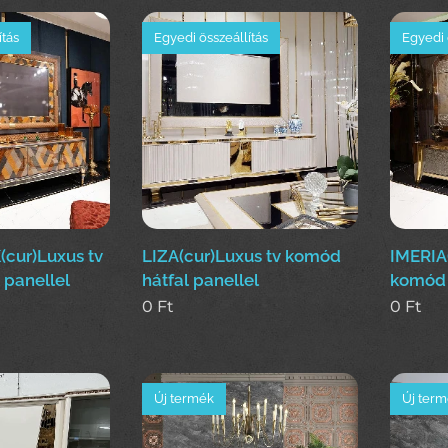
ítás
Egyedi összeállítás
Egyedi 
ur)Luxus tv
LIZA(cur)Luxus tv komód
IMERIA
 panellel
hátfal panellel
komód 
0
Ft
0
Ft
Új termék
Új ter