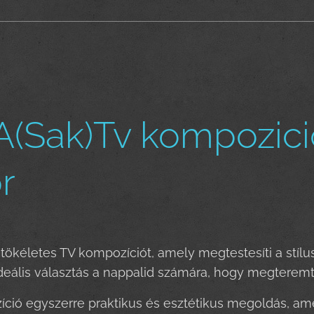
(Sak)Tv kompozició 
r
 tökéletes TV kompozíciót, amely megtestesíti a stílu
eális választás a nappalid számára, hogy megteremt
ció egyszerre praktikus és esztétikus megoldás, ame