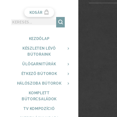
KOSÁR
KEZDŐLAP
KÉSZLETEN LÉVŐ
BÚTORAINK
ÜLŐGARNITÚRÁK
ÉTKEZŐ BÚTOROK
HÁLÓSZOBA BÚTOROK
KOMPLETT
BÚTORCSALÁDOK
TV KOMPOZÍCIÓ