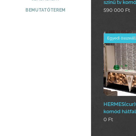
színű tv kom
590 000
Ft
BEMUTATÓTEREM
Egyedi összeáll
HERMES(cur)
komód hátfal
0
Ft