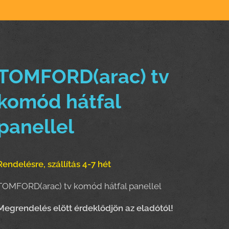
TOMFORD(arac) tv
komód hátfal
panellel
Rendelésre, szállítás 4-7 hét
TOMFORD(arac) tv komód hátfal panellel
Meg
rendelés elött érdeklődjön az eladótól!