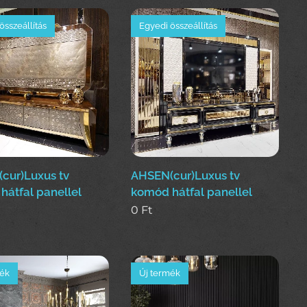
összeállítás
Egyedi összeállítás
(cur)Luxus tv
AHSEN(cur)Luxus tv
hátfal panellel
komód hátfal panellel
0
Ft
mék
Új termék