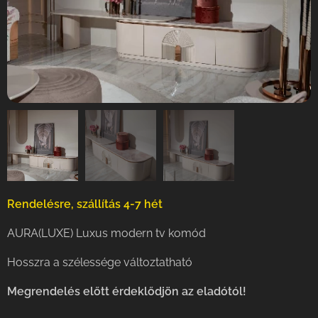
Rendelésre, szállítás 4-7 hét
AURA(LUXE) Luxus modern tv komód
Hosszra a szélessége változtatható
Meg
rendelés előtt érdeklődjön az eladótól!