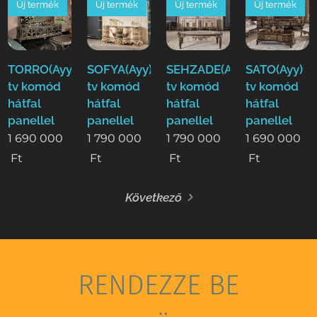
Új termék
Új termék
Új termék
Új termék
TORRO(Ayy)
SOFYA(Ayy)
SEHZADE(Ayy)
SATO(Ayy)
tv komód
tv komód
tv komód
tv komód
hátfal
hátfal
hátfal
hátfal
panellel
panellel
panellel
panellel
1 690 000
1 790 000
1 790 000
1 690 000
Ft
Ft
Ft
Ft
Következő
RENDEZZE BE