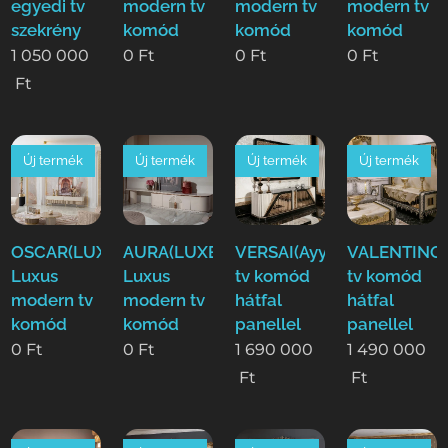
egyedi tv
modern tv
modern tv
modern tv
szekrény
komód
komód
komód
1 050 000
0
Ft
0
Ft
0
Ft
Ft
Új termék
Új termék
Új termék
Új termék
OSCAR(LUXE)
AURA(LUXE)
VERSAI(Ayy)
VALENTINO(
Luxus
Luxus
tv komód
tv komód
modern tv
modern tv
hátfal
hátfal
komód
komód
panellel
panellel
0
Ft
0
Ft
1 690 000
1 490 000
Ft
Ft