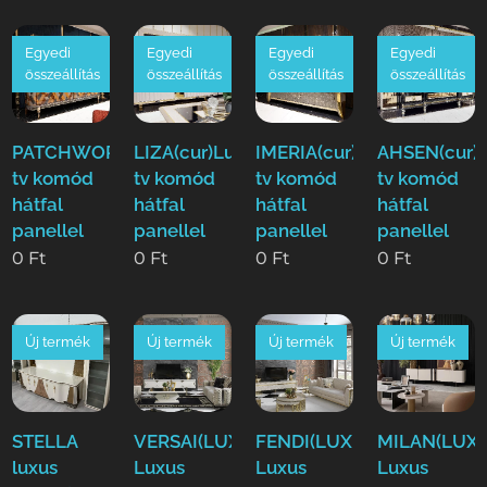
Egyedi
Egyedi
Egyedi
Egyedi
összeállítás
összeállítás
összeállítás
összeállítás
PATCHWORK(cur)Luxus
LIZA(cur)Luxus
IMERIA(cur)Luxus
AHSEN(cur)
tv komód
tv komód
tv komód
tv komód
hátfal
hátfal
hátfal
hátfal
panellel
panellel
panellel
panellel
0
Ft
0
Ft
0
Ft
0
Ft
Új termék
Új termék
Új termék
Új termék
STELLA
VERSAI(LUXE)
FENDI(LUXE)
MILAN(LUXE
luxus
Luxus
Luxus
Luxus