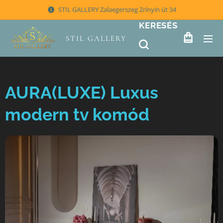
STIL GALLERY Zalaegerszeg Zrínyin út 34
KERESÉS
STIL GALLERY
AURA(LUXE) Luxus
modern tv komód