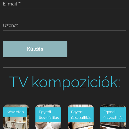
E-mail
Üzenet
Küldés
TV kompoziciók:
Készleten
Egyedi
Egyedi
Egyedi
összeállítás
összeállítás
összeállítás