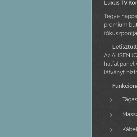
Luxus TV Ko
Tegye nappal
prémium búto
fókuszpontjá
🖥️
Letisztul
Az AHSEN (Cu
hátfal panel 
látványt bizto
📦
Funkciona
Tágas
Massz
Kábel