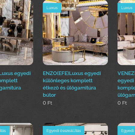
Luxus
Luxus
Luxus egyedi
ENZO(EFE)Luxus egyedi
VENEZI
omplett
különleges komplett
egyedi
garnitúra
étkező és ülőgarnitúra
komple
bútor
ülőgarn
0
Ft
0
Ft
ítás
Egyedi összeállítás
Egyedi 