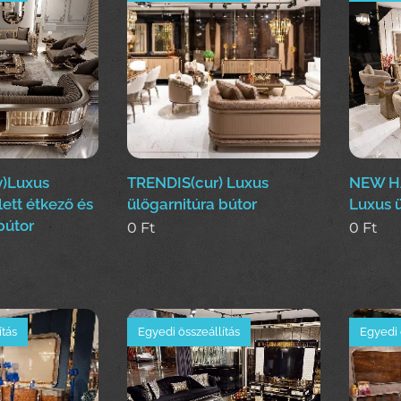
)Luxus
TRENDIS(cur) Luxus
NEW H
ett étkező és
ülőgarnitúra bútor
Luxus ü
bútor
0
Ft
0
Ft
ítás
Egyedi összeállítás
Egyedi 