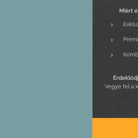
✨
Miért 
Exklu
Prémi
Kombi
📞
Érdeklőd
Vegye fel a 