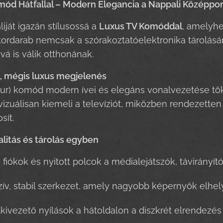
mód Hátfallal – Modern Elegancia a Nappali Középpo
iját igazán stílusossá a
Luxus TV Komóddal
, amelyhe
rdarab nemcsak a szórakoztatóelektronika tárolásá
vá is válik otthonának.
t, mégis luxus megjelenés
r) komód modern ívei és elegáns vonalvezetése tökél
vizuálisan kiemeli a televíziót, miközben rendezetten 
sít.
litás és tárolás egyben
 fiókok és nyitott polcok a médialejátszók, távirány
ív, stabil szerkezet, amely nagyobb képernyők elhel
kivezető nyílások a hátoldalon a diszkrét elrendezé