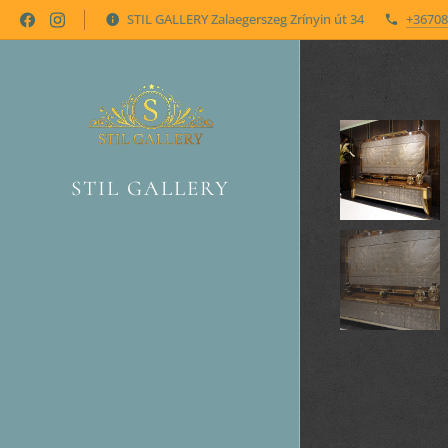
STIL GALLERY Zalaegerszeg Zrínyin út 34
+36708
STIL GALLERY