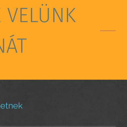
E VELÜNK
NÁT
hetnek