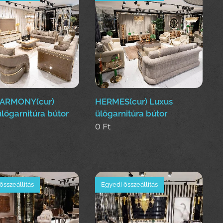
ARMONY(cur)
HERMES(cur) Luxus
lőgarnitúra bútor
ülőgarnitúra bútor
0
Ft
összeállítás
Egyedi összeállítás