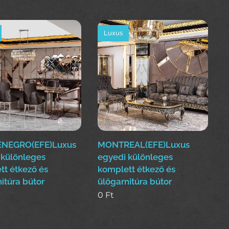
Luxus
NEGRO(EFE)Luxus
MONTREAL(EFE)Luxus
 különleges
egyedi különleges
tt étkező és
komplett étkező és
itúra bútor
ülőgarnitúra bútor
0
Ft