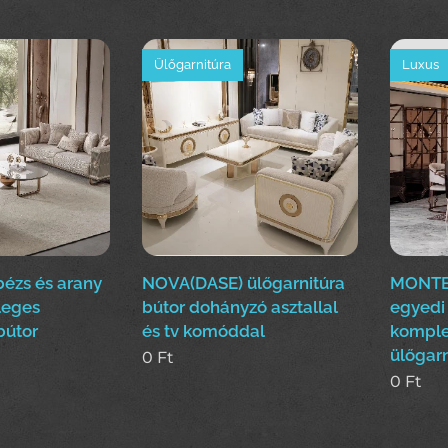
Ülőgarnitúra
Luxus
 bézs és arany
NOVA(DASE) ülőgarnitúra
MONTE
leges
bútor dohányzó asztallal
egyedi
bútor
és tv komóddal
komple
ülőgarn
0
Ft
0
Ft