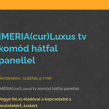
IMERIA(cur)Luxus tv
komód hátfal
panellel
Rendelésre, szállítás 4-7 hét
IMERIA(cur)Luxus tv komód hátfal panellel
Vegye fel az eladóval a kapcsolatot a
részletekért, árakért.