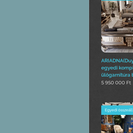
ARIADNA(Duy
egyedi kompl
ülőgarnitúra 
5 950 000
Ft
Egyedi összeáll