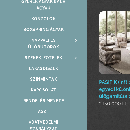
GYEREK ÁGYAK BABA
ÁGYAK
KONZOLOK
BOXSPRING ÁGYAK
NAPPALI ÉS
ÜLŐBÚTOROK
SZÉKEK, FOTELEK
LAKÁSDÍSZEK
SZÍNMINTÁK
PASIFIK (inf)
egyedi külön
KAPCSOLAT
ülőgarnitúra 
RENDELÉS MENETE
2 150 000
Ft
ASZF
ADATVÉDELMI
SZABÁLYZAT