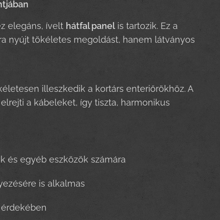
ntjában
z elegáns, ívelt
hátfal panel
is tartozik. Ez a
ra nyújt tökéletes megoldást, hanem látványos
etesen illeszkedik a kortárs enteriőrökhöz. A
elrejti a kábeleket, így tiszta, harmonikus
ítók és egyéb eszközök számára
yezésére is alkalmas
s érdekében