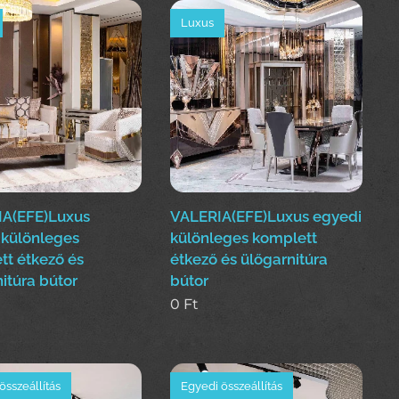
Luxus
A(EFE)Luxus
VALERIA(EFE)Luxus egyedi
 különleges
különleges komplett
tt étkező és
étkező és ülőgarnitúra
itúra bútor
bútor
0
Ft
összeállítás
Egyedi összeállítás