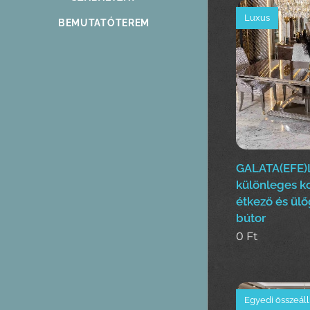
Luxus
BEMUTATÓTEREM
GALATA(EFE)
különleges k
étkező és ülő
bútor
0
Ft
Egyedi összeáll