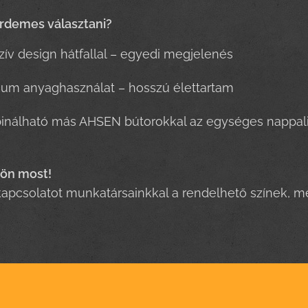
érdemes választani?
zív design hátfallal – egyedi megjelenés
um anyaghasználat – hosszú élettartam
nálható más AHSEN bútorokkal az egységes nappali
jön most!
kapcsolatot munkatársainkkal a rendelhető színek, m