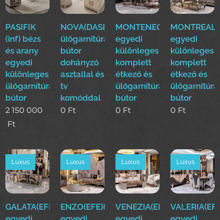
PASIFIK
NOVA(DASE)
MONTENEGRO(EFE)Luxus
MONTREAL(E
(inf) bézs
ülőgarnitúra
egyedi
egyedi
és arany
bútor
különleges
különleges
egyedi
dohányzó
komplett
komplett
különleges
asztallal és
étkező és
étkező és
ülőgarnitúra
tv
ülőgarnitúra
ülőgarnitúra
bútor
komóddal
bútor
bútor
2 150 000
0
Ft
0
Ft
0
Ft
Ft
Luxus
Luxus
Luxus
Luxus
GALATA(EFE)Luxus
ENZO(EFE)Luxus
VENEZIA(EFE)Luxus
VALERIA(EFE
egyedi
egyedi
egyedi
egyedi