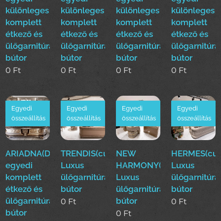
különleges
különleges
különleges
különleges
komplett
komplett
komplett
komplett
étkező és
étkező és
étkező és
étkező és
ülőgarnitúra
ülőgarnitúra
ülőgarnitúra
ülőgarnitúra
bútor
bútor
bútor
bútor
0
Ft
0
Ft
0
Ft
0
Ft
Egyedi
Egyedi
Egyedi
Egyedi
összeállítás
összeállítás
összeállítás
összeállítás
ARIADNA(Duy)Luxus
TRENDIS(cur)
NEW
HERMES(cur
egyedi
Luxus
HARMONY(cur)
Luxus
komplett
ülőgarnitúra
Luxus
ülőgarnitúra
étkező és
bútor
ülőgarnitúra
bútor
ülőgarnitúra
bútor
0
Ft
0
Ft
bútor
0
Ft