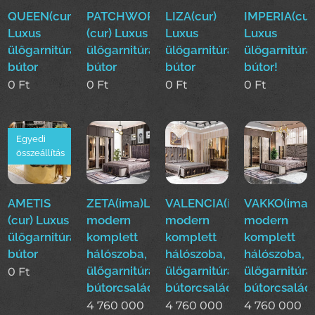
QUEEN(cur)
PATCHWORK
LIZA(cur)
IMPERIA(cur
Luxus
(cur) Luxus
Luxus
Luxus
ülőgarnitúra
ülőgarnitúra
ülőgarnitúra
ülőgarnitúra
bútor
bútor
bútor
bútor!
0
Ft
0
Ft
0
Ft
0
Ft
Egyedi
összeállítás
AMETIS
ZETA(ima)Luxus
VALENCIA(ima)Luxus
VAKKO(ima)
(cur) Luxus
modern
modern
modern
ülőgarnitúra
komplett
komplett
komplett
bútor
hálószoba,
hálószoba,
hálószoba,
ülőgarnitúra,étkező
ülőgarnitúra,étkező
ülőgarnitúra
0
Ft
bútorcsalád!
bútorcsalád!
bútorcsalád
4 760 000
4 760 000
4 760 000