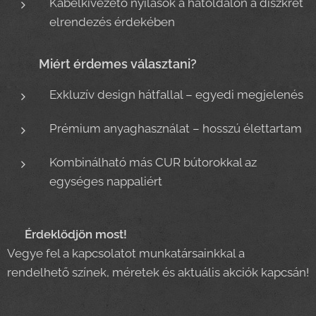
Kábelkivezető nyílások a hátoldalon a diszkrét
elrendezés érdekében
Miért érdemes választani?
✨
Exkluzív design hátfallal – egyedi megjelenés
Prémium anyaghasználat – hosszú élettartam
Kombinálható más CUR bútorokkal az
egységes nappaliért
📞
Érdeklődjön most!
Vegye fel a kapcsolatot munkatársainkkal a
rendelhető színek, méretek és aktuális akciók kapcsán!