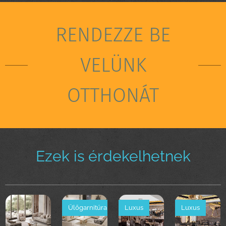
RENDEZZE BE
VELÜNK
OTTHONÁT
Ezek is érdekelhetnek
Ülőgarnitúra
Luxus
Luxus