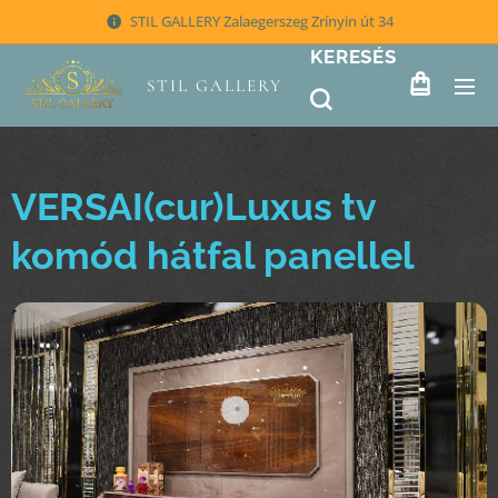
STIL GALLERY Zalaegerszeg Zrínyin út 34
KERESÉS
STIL GALLERY
VERSAI(cur)Luxus tv
komód hátfal panellel