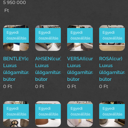
5 950 000
Ft
Egyedi
Egyedi
Egyedi
Egyedi
összeállítás
összeállítás
összeállítás
összeállítás
BENTLEY(cur)
AHSEN(cur)
VERSAI(cur)
ROSA(cur)
Luxus
Luxus
Luxus
Luxus
ülőgarnitúra
ülőgarnitúra
ülőgarnitúra
ülőgarnitúra
bútor
bútor
bútor
bútor
0
Ft
0
Ft
0
Ft
0
Ft
Egyedi
Egyedi
Egyedi
Egyedi
összeállítás
összeállítás
összeállítás
összeállítás