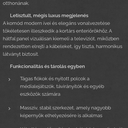
otthonának.
🖥️
Letisztult, mégis luxus megjelenés
A komód modern ívei és elegáns vonalvezetése
tökéletesen illeszkedik a kortárs enteriőrökhöz. A
hátfal panel vizuálisan kiemeli a televíziót, miközben
rendezetten elrejti a kábeleket, így tiszta, harmonikus
látványt biztosít.
📦
Funkcionalitás és tárolás egyben
Tágas fiókok és nyitott polcok a
médialejátszók, távirányítók és egyéb
eszközök számára
Masszív, stabil szerkezet, amely nagyobb
képernyők elhelyezésére is alkalmas