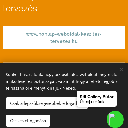
tervezés
www.honlap-weboldal-keszites-
tervezes.hu
Sütiket használunk, hogy biztosítsuk a weboldal megfelelő
STIL GALLERY KFT
működését és biztonságát, valamint hogy a lehető legjobb
felhasználói élményt kínáljuk Neked.
Sütik
Stil Gallery Bútor
Üzenj nekünk!
Csak a legszükségesebbek elfogadása
Kosárba
Összes elfogadása