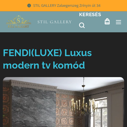
STIL GALLERY Zalaegerszeg Zrínyin út 34
KERESÉS
STIL GALLERY
FENDI(LUXE) Luxus
modern tv komód