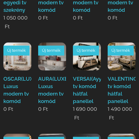
egyedi tv
modern tv
modern tv
modern tv
szekrény
komód
komód
komód
1 050 000
0
Ft
0
Ft
0
Ft
Ft
Új termék
Új termék
Új termék
Új termék
OSCAR(LUXE)
AURA(LUXE)
VERSAI(Ayy)
VALENTINO(
Luxus
Luxus
tv komód
tv komód
modern tv
modern tv
hátfal
hátfal
komód
komód
panellel
panellel
0
Ft
0
Ft
1 690 000
1 490 000
Ft
Ft