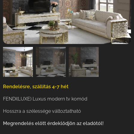
Rendelésre, szállítás 4-7 hét
FENDI(LUXE) Luxus modern tv komód
Hosszra a szélessége változtatható
Meg
rendelés előtt érdeklődjön az eladótól!