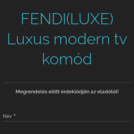
FENDI(LUXE)
Luxus modern tv
komód
Meg
rendelés elött érdeklődjön az eladótól!
Név