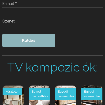
E-mail
Üzenet
Küldés
TV kompoziciók:
Készleten
Egyedi
Egyedi
Egyedi
összeállítás
összeállítás
összeállítás