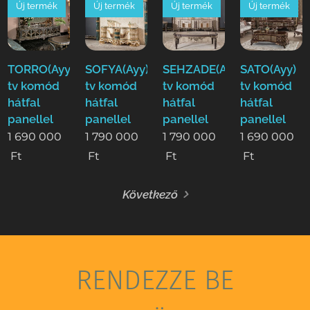
Új termék
Új termék
Új termék
Új termék
TORRO(Ayy)
SOFYA(Ayy)
SEHZADE(Ayy)
SATO(Ayy)
tv komód
tv komód
tv komód
tv komód
hátfal
hátfal
hátfal
hátfal
panellel
panellel
panellel
panellel
1 690 000
1 790 000
1 790 000
1 690 000
Ft
Ft
Ft
Ft
Következő
RENDEZZE BE