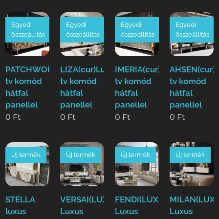
Egyedi
Egyedi
Egyedi
Egyedi
összeállítás
összeállítás
összeállítás
összeállítás
PATCHWORK(cur)Luxus
LIZA(cur)Luxus
IMERIA(cur)Luxus
AHSEN(cur)
tv komód
tv komód
tv komód
tv komód
hátfal
hátfal
hátfal
hátfal
panellel
panellel
panellel
panellel
0
Ft
0
Ft
0
Ft
0
Ft
Új termék
Új termék
Új termék
Új termék
STELLA
VERSAI(LUXE)
FENDI(LUXE)
MILAN(LUXE
luxus
Luxus
Luxus
Luxus