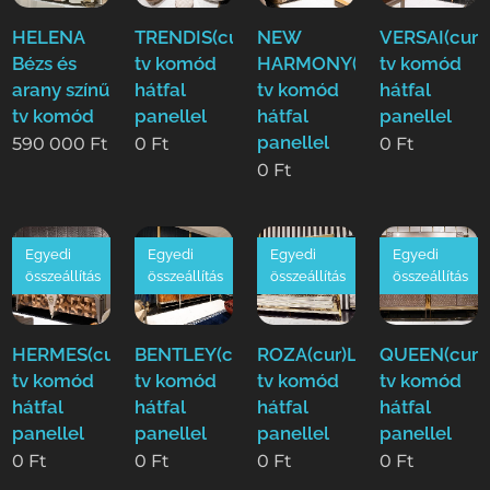
HELENA
TRENDIS(cur)Luxus
NEW
VERSAI(cur)
Bézs és
tv komód
HARMONY(cur)Luxus
tv komód
arany színű
hátfal
tv komód
hátfal
tv komód
panellel
hátfal
panellel
panellel
590 000
Ft
0
Ft
0
Ft
0
Ft
Egyedi
Egyedi
Egyedi
Egyedi
összeállítás
összeállítás
összeállítás
összeállítás
HERMES(cur)Luxus
BENTLEY(cur)Luxus
ROZA(cur)Luxus
QUEEN(cur)
tv komód
tv komód
tv komód
tv komód
hátfal
hátfal
hátfal
hátfal
panellel
panellel
panellel
panellel
0
Ft
0
Ft
0
Ft
0
Ft