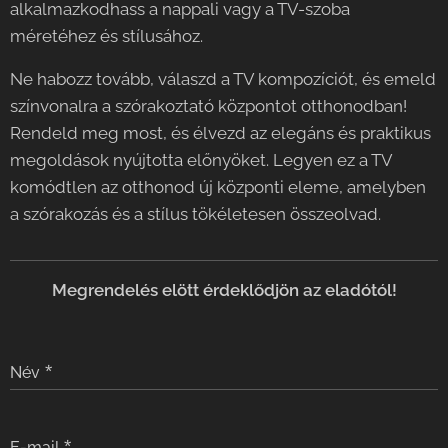
alkalmazkodhass a nappali vagy a TV-szoba
méretéhez és stílusához.
Ne habozz tovább, válaszd a TV kompozíciót, és emeld
színvonalra a szórakoztató központot otthonodban!
Rendeld meg most, és élvezd az elegáns és praktikus
megoldások nyújtotta előnyöket. Legyen ez a TV
komódtlen az otthonod új központi eleme, amelyben
a szórakozás és a stílus tökéletesen összeolvad.
Meg
rendelés elött érdeklődjön az eladótól!
Név
E-mail