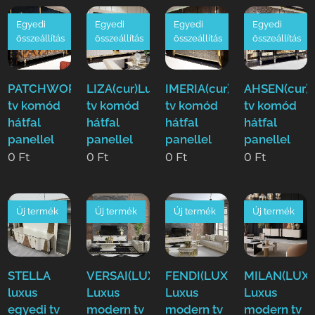
Egyedi
Egyedi
Egyedi
Egyedi
összeállítás
összeállítás
összeállítás
összeállítás
PATCHWORK(cur)Luxus
LIZA(cur)Luxus
IMERIA(cur)Luxus
AHSEN(cur)
tv komód
tv komód
tv komód
tv komód
hátfal
hátfal
hátfal
hátfal
panellel
panellel
panellel
panellel
0
Ft
0
Ft
0
Ft
0
Ft
Új termék
Új termék
Új termék
Új termék
STELLA
VERSAI(LUXE)
FENDI(LUXE)
MILAN(LUXE
luxus
Luxus
Luxus
Luxus
egyedi tv
modern tv
modern tv
modern tv