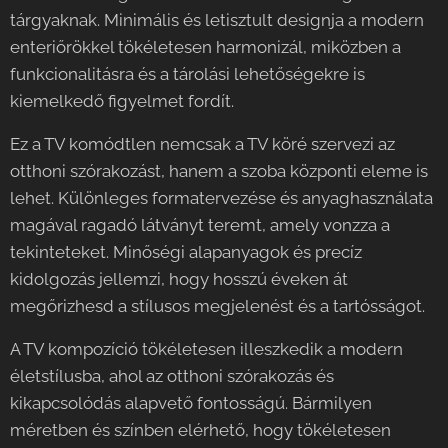
tárgyaknak. Minimális és letisztult designja a modern
enteriőrökkel tökéletesen harmonizál, miközben a
funkcionalitásra és a tárolási lehetőségekre is
kiemelkedő figyelmet fordít.
Ez a TV komódtlen nemcsak a TV köré szervezi az
otthoni szórakozást, hanem a szoba központi eleme is
lehet. Különleges formatervezése és anyaghasználata
magával ragadó látványt teremt, amely vonzza a
tekinteteket. Minőségi alapanyagok és precíz
kidolgozás jellemzi, hogy hosszú éveken át
megőrizhesd a stílusos megjelenést és a tartósságot.
A TV kompozíció tökéletesen illeszkedik a modern
életstílusba, ahol az otthoni szórakozás és
kikapcsolódás alapvető fontosságú. Bármilyen
méretben és színben elérhető, hogy tökéletesen