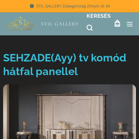
STIL GALLERY Zalaegerszeg Zrínyin út 34
KERESÉS
STIL GALLERY
SEHZADE(Ayy) tv komód
hátfal panellel