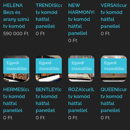
HELENA
TRENDIS(cur)Luxus
NEW
VERSAI(cur)
Bézs és
tv komód
HARMONY(cur)Luxus
tv komód
arany színű
hátfal
tv komód
hátfal
tv komód
panellel
hátfal
panellel
panellel
590 000
Ft
0
Ft
0
Ft
0
Ft
Egyedi
Egyedi
Egyedi
Egyedi
összeállítás
összeállítás
összeállítás
összeállítás
HERMES(cur)Luxus
BENTLEY(cur)Luxus
ROZA(cur)Luxus
QUEEN(cur)
tv komód
tv komód
tv komód
tv komód
hátfal
hátfal
hátfal
hátfal
panellel
panellel
panellel
panellel
0
Ft
0
Ft
0
Ft
0
Ft