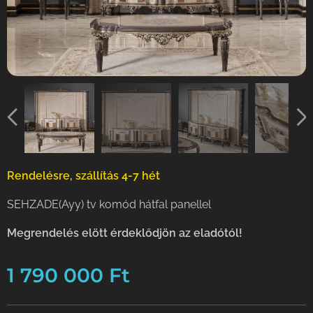
Rendelésre, szállítás 4-7 hét
SEHZADE(Ayy) tv komód hátfal panellel
Meg
rendelés elött érdeklődjön az eladótól!
1 790 000
Ft