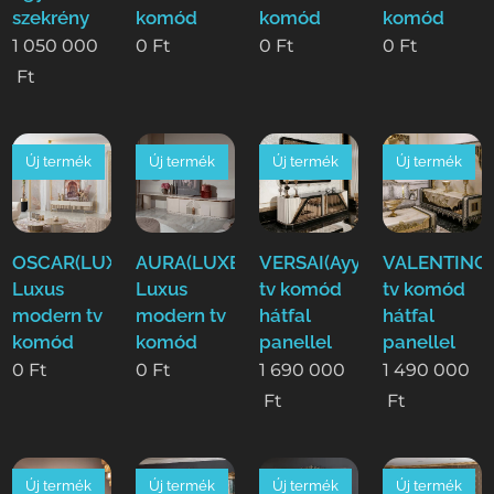
szekrény
komód
komód
komód
1 050 000
0
Ft
0
Ft
0
Ft
Ft
Új termék
Új termék
Új termék
Új termék
OSCAR(LUXE)
AURA(LUXE)
VERSAI(Ayy)
VALENTINO(
Luxus
Luxus
tv komód
tv komód
modern tv
modern tv
hátfal
hátfal
komód
komód
panellel
panellel
0
Ft
0
Ft
1 690 000
1 490 000
Ft
Ft
Új termék
Új termék
Új termék
Új termék