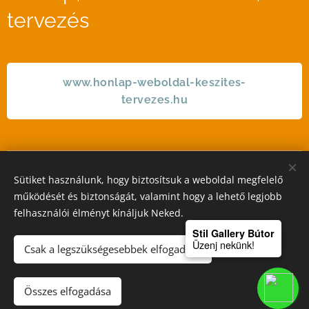
tervezés
www.honlap-weboldal-keszites-
tervezes.hu
Sütiket használunk, hogy biztosítsuk a weboldal megfelelő
STIL GALLERY KFT
működését és biztonságát, valamint hogy a lehető legjobb
felhasználói élményt kínáljuk Neked.
Sütik
Stil Gallery Bútor
Üzenj nekünk!
Csak a legszükségesebbek elfogadása
Kosárba
Összes elfogadása