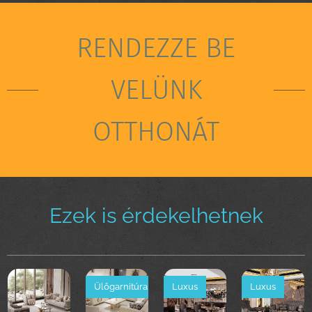
RENDEZZE BE
VELÜNK
OTTHONÁT
Ezek is érdekelhetnek
Ülőgarnitúra
Luxus
Luxus