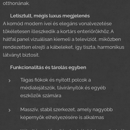
otthonának.
🖥️
Letisztult, mégis luxus megjelenés
A komód modern ívei és elegáns vonalvezetése
tökéletesen illeszkedik a kortárs enteriőrökhöz. A
hátfal panel vizuálisan kiemeli a televíziót, miközben
rendezetten elrejti a kábeleket, így tiszta, harmonikus
látványt biztosít.
📦
Funkcionalitás és tárolás egyben
Tágas fiókok és nyitott polcok a
médialejátszók, távirányítók és egyéb
eszközök számára
Masszív, stabil szerkezet, amely nagyobb
képernyők elhelyezésére is alkalmas