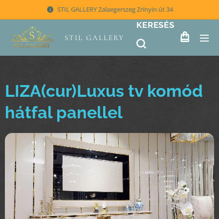
STIL GALLERY Zalaegerszeg Zrínyin út 34
KERESÉS
STIL GALLERY
LIZA(cur)Luxus tv komód
hátfal panellel