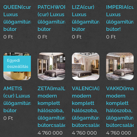
QUEEN(cur)
PATCHWORK
LIZA(cur)
IMPERIA(cur
Luxus
(cur) Luxus
Luxus
Luxus
ülőgarnitúra
ülőgarnitúra
ülőgarnitúra
ülőgarnitúra
bútor
bútor
bútor
bútor!
0
Ft
0
Ft
0
Ft
0
Ft
Egyedi
összeállítás
AMETIS
ZETA(ima)Luxus
VALENCIA(ima)Luxus
VAKKO(ima)
(cur) Luxus
modern
modern
modern
ülőgarnitúra
komplett
komplett
komplett
bútor
hálószoba,
hálószoba,
hálószoba,
ülőgarnitúra,étkező
ülőgarnitúra,étkező
ülőgarnitúra
0
Ft
bútorcsalád!
bútorcsalád!
bútorcsalád
4 760 000
4 760 000
4 760 000