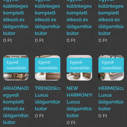
különleges
különleges
különleges
különleges
komplett
komplett
komplett
komplett
étkező és
étkező és
étkező és
étkező és
ülőgarnitúra
ülőgarnitúra
ülőgarnitúra
ülőgarnitúra
bútor
bútor
bútor
bútor
0
Ft
0
Ft
0
Ft
0
Ft
Egyedi
Egyedi
Egyedi
Egyedi
összeállítás
összeállítás
összeállítás
összeállítás
ARIADNA(Duy)Luxus
TRENDIS(cur)
NEW
HERMES(cur
egyedi
Luxus
HARMONY(cur)
Luxus
komplett
ülőgarnitúra
Luxus
ülőgarnitúra
étkező és
bútor
ülőgarnitúra
bútor
ülőgarnitúra
bútor
0
Ft
0
Ft
bútor
0
Ft