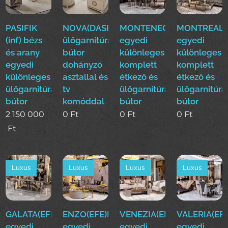
PASIFIK
NOVA(DASE)
MONTENEGRO(EFE)Luxus
MONTREAL(E
(inf) bézs
ülőgarnitúra
egyedi
egyedi
és arany
bútor
különleges
különleges
egyedi
dohányzó
komplett
komplett
különleges
asztallal és
étkező és
étkező és
ülőgarnitúra
tv
ülőgarnitúra
ülőgarnitúra
bútor
komóddal
bútor
bútor
2 150 000
0
Ft
0
Ft
0
Ft
Ft
Luxus
Luxus
Luxus
Luxus
GALATA(EFE)Luxus
ENZO(EFE)Luxus
VENEZIA(EFE)Luxus
VALERIA(EFE
egyedi
egyedi
egyedi
egyedi