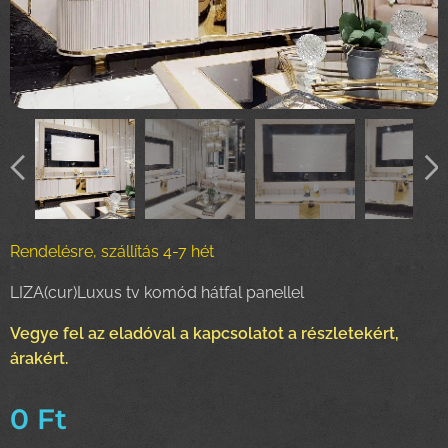
Rendelésre, szállítás 4-7 hét
LIZA(cur)Luxus tv komód hátfal panellel
Vegye fel az eladóval a kapcsolatot a részletekért,
árakért.
0
Ft