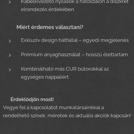
Kábelkivezető nyílások a hátoldalon a diszkrét
elrendezés érdekében
Miért érdemes választani?
✨
Exkluzív design hátfallal – egyedi megjelenés
Prémium anyaghasználat – hosszú élettartam
Kombinálható más CUR bútorokkal az
egységes nappaliért
📞
Érdeklődjön most!
Vegye fel a kapcsolatot munkatársainkkal a
rendelhető színek, méretek és aktuális akciók kapcsán!