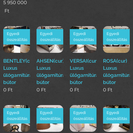
5 950 000
Ft
Egyedi
Egyedi
Egyedi
Egyedi
összeállítás
összeállítás
összeállítás
összeállítás
BENTLEY(cur)
AHSEN(cur)
VERSAI(cur)
ROSA(cur)
Luxus
Luxus
Luxus
Luxus
ülőgarnitúra
ülőgarnitúra
ülőgarnitúra
ülőgarnitúra
bútor
bútor
bútor
bútor
0
Ft
0
Ft
0
Ft
0
Ft
Egyedi
Egyedi
Egyedi
Egyedi
összeállítás
összeállítás
összeállítás
összeállítás