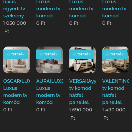
luxus
Luxus
Luxus
Luxus
egyedi tv
modern tv
modern tv
modern tv
szekrény
komód
komód
komód
1 050 000
0
Ft
0
Ft
0
Ft
Ft
Új termék
Új termék
Új termék
Új termék
OSCAR(LUXE)
AURA(LUXE)
VERSAI(Ayy)
VALENTINO(
Luxus
Luxus
tv komód
tv komód
modern tv
modern tv
hátfal
hátfal
komód
komód
panellel
panellel
0
Ft
0
Ft
1 690 000
1 490 000
Ft
Ft