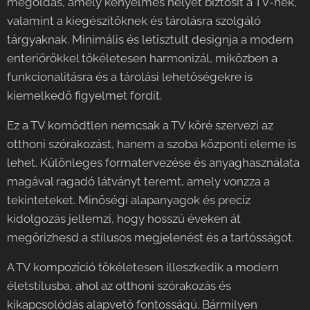
megoldás, amely kényelmes helyet biztosít a TV-nek,
valamint a kiegészítőknek és tárolásra szolgáló
tárgyaknak. Minimális és letisztult designja a modern
enteriőrökkel tökéletesen harmonizál, miközben a
funkcionalitásra és a tárolási lehetőségekre is
kiemelkedő figyelmet fordít.
Ez a TV komódtlen nemcsak a TV köré szervezi az
otthoni szórakozást, hanem a szoba központi eleme is
lehet. Különleges formatervezése és anyaghasználata
magával ragadó látványt teremt, amely vonzza a
tekinteteket. Minőségi alapanyagok és precíz
kidolgozás jellemzi, hogy hosszú éveken át
megőrizhesd a stílusos megjelenést és a tartósságot.
A TV kompozíció tökéletesen illeszkedik a modern
életstílusba, ahol az otthoni szórakozás és
kikapcsolódás alapvető fontosságú. Bármilyen