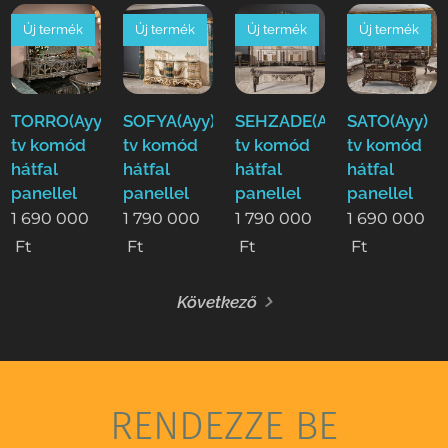
Új termék
Új termék
Új termék
Új termék
TORRO(Ayy)
SOFYA(Ayy)
SEHZADE(Ayy)
SATO(Ayy)
tv komód
tv komód
tv komód
tv komód
hátfal
hátfal
hátfal
hátfal
panellel
panellel
panellel
panellel
1 690 000
1 790 000
1 790 000
1 690 000
Ft
Ft
Ft
Ft
Következő
RENDEZZE BE