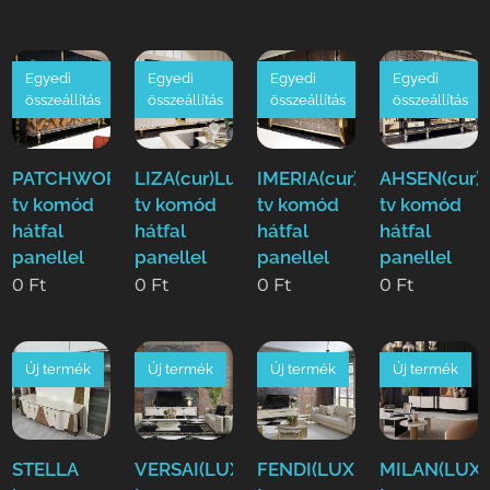
Egyedi
Egyedi
Egyedi
Egyedi
összeállítás
összeállítás
összeállítás
összeállítás
PATCHWORK(cur)Luxus
LIZA(cur)Luxus
IMERIA(cur)Luxus
AHSEN(cur)
tv komód
tv komód
tv komód
tv komód
hátfal
hátfal
hátfal
hátfal
panellel
panellel
panellel
panellel
0
Ft
0
Ft
0
Ft
0
Ft
Új termék
Új termék
Új termék
Új termék
STELLA
VERSAI(LUXE)
FENDI(LUXE)
MILAN(LUXE