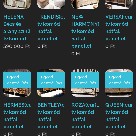
HELENA
TRENDIS(cur)Luxus
NEW
VERSAI(cur)
Bézs és
tv komód
HARMONY(cur)Luxus
tv komód
arany színű
hátfal
tv komód
hátfal
tv komód
panellel
hátfal
panellel
panellel
590 000
Ft
0
Ft
0
Ft
0
Ft
Egyedi
Egyedi
Egyedi
Egyedi
összeállítás
összeállítás
összeállítás
összeállítás
HERMES(cur)Luxus
BENTLEY(cur)Luxus
ROZA(cur)Luxus
QUEEN(cur)
tv komód
tv komód
tv komód
tv komód
hátfal
hátfal
hátfal
hátfal
panellel
panellel
panellel
panellel
0
Ft
0
Ft
0
Ft
0
Ft