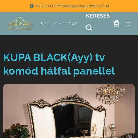
STIL GALLERY Zalaegerszeg Zrínyin út 34
KERESÉS
STIL GALLERY
KUPA BLACK(Ayy) tv
komód hátfal panellel