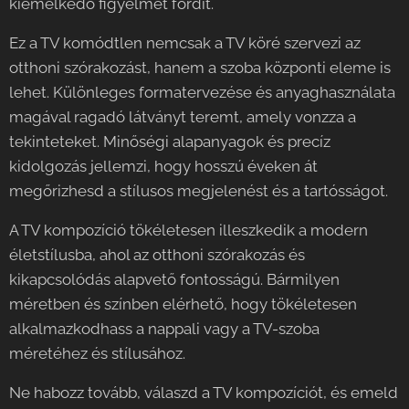
kiemelkedő figyelmet fordít.
Ez a TV komódtlen nemcsak a TV köré szervezi az
otthoni szórakozást, hanem a szoba központi eleme is
lehet. Különleges formatervezése és anyaghasználata
magával ragadó látványt teremt, amely vonzza a
tekinteteket. Minőségi alapanyagok és precíz
kidolgozás jellemzi, hogy hosszú éveken át
megőrizhesd a stílusos megjelenést és a tartósságot.
A TV kompozíció tökéletesen illeszkedik a modern
életstílusba, ahol az otthoni szórakozás és
kikapcsolódás alapvető fontosságú. Bármilyen
méretben és színben elérhető, hogy tökéletesen
alkalmazkodhass a nappali vagy a TV-szoba
méretéhez és stílusához.
Ne habozz tovább, válaszd a TV kompozíciót, és emeld