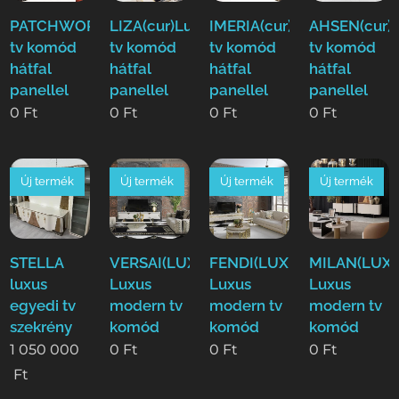
PATCHWORK(cur)Luxus
LIZA(cur)Luxus
IMERIA(cur)Luxus
AHSEN(cur)
tv komód
tv komód
tv komód
tv komód
hátfal
hátfal
hátfal
hátfal
panellel
panellel
panellel
panellel
0
Ft
0
Ft
0
Ft
0
Ft
Új termék
Új termék
Új termék
Új termék
STELLA
VERSAI(LUXE)
FENDI(LUXE)
MILAN(LUXE
luxus
Luxus
Luxus
Luxus
egyedi tv
modern tv
modern tv
modern tv
szekrény
komód
komód
komód
1 050 000
0
Ft
0
Ft
0
Ft
Ft