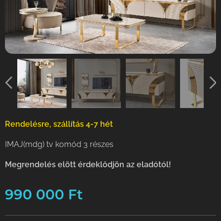
Rendelésre, szállítás 4-7 hét
IMAJ(mdg) tv komód 3 részes
Meg
rendelés elött érdeklődjön az eladótól!
990 000
Ft