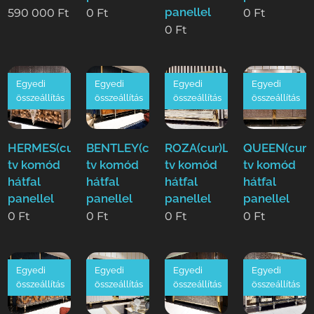
panellel
590 000
Ft
0
Ft
0
Ft
0
Ft
Egyedi
Egyedi
Egyedi
Egyedi
összeállítás
összeállítás
összeállítás
összeállítás
HERMES(cur)Luxus
BENTLEY(cur)Luxus
ROZA(cur)Luxus
QUEEN(cur)
tv komód
tv komód
tv komód
tv komód
hátfal
hátfal
hátfal
hátfal
panellel
panellel
panellel
panellel
0
Ft
0
Ft
0
Ft
0
Ft
Egyedi
Egyedi
Egyedi
Egyedi
összeállítás
összeállítás
összeállítás
összeállítás