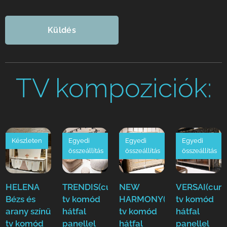
Küldés
TV kompoziciók:
Készleten
Egyedi
Egyedi
Egyedi
összeállítás
összeállítás
összeállítás
HELENA
TRENDIS(cur)Luxus
NEW
VERSAI(cur)
Bézs és
tv komód
HARMONY(cur)Luxus
tv komód
arany színű
hátfal
tv komód
hátfal
tv komód
panellel
hátfal
panellel