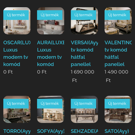
Új termék
Új termék
Új termék
Új termék
OSCAR(LUXE)
AURA(LUXE)
VERSAI(Ayy)
VALENTINO(
Luxus
Luxus
tv komód
tv komód
modern tv
modern tv
hátfal
hátfal
komód
komód
panellel
panellel
0
Ft
0
Ft
1 690 000
1 490 000
Ft
Ft
Új termék
Új termék
Új termék
Új termék
TORRO(Ayy)
SOFYA(Ayy)
SEHZADE(Ayy)
SATO(Ayy)