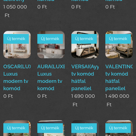
1 050 000
0
Ft
0
Ft
0
Ft
Ft
Új termék
Új termék
Új termék
Új termék
OSCAR(LUXE)
AURA(LUXE)
VERSAI(Ayy)
VALENTINO(
Luxus
Luxus
tv komód
tv komód
modern tv
modern tv
hátfal
hátfal
komód
komód
panellel
panellel
0
Ft
0
Ft
1 690 000
1 490 000
Ft
Ft
Új termék
Új termék
Új termék
Új termék