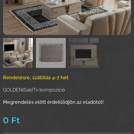
Rendelésre, szállítás 4-7 hét
GOLDEN(Sak)Tv kompozició
Meg
rendelés elött érdeklődjön az eladótól!
0
Ft