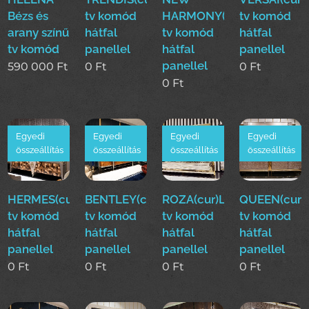
Bézs és
tv komód
HARMONY(cur)Luxus
tv komód
arany színű
hátfal
tv komód
hátfal
tv komód
panellel
hátfal
panellel
panellel
590 000
Ft
0
Ft
0
Ft
0
Ft
Egyedi
Egyedi
Egyedi
Egyedi
összeállítás
összeállítás
összeállítás
összeállítás
HERMES(cur)Luxus
BENTLEY(cur)Luxus
ROZA(cur)Luxus
QUEEN(cur)
tv komód
tv komód
tv komód
tv komód
hátfal
hátfal
hátfal
hátfal
panellel
panellel
panellel
panellel
0
Ft
0
Ft
0
Ft
0
Ft