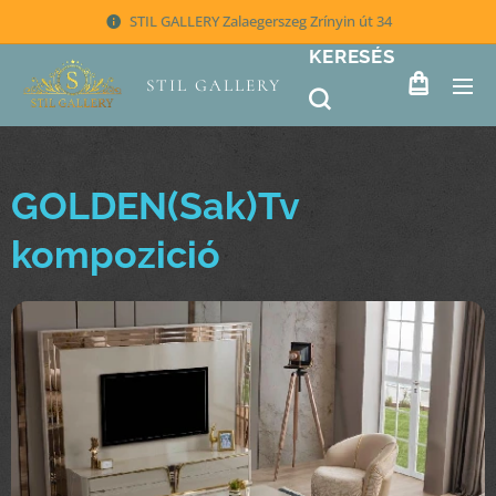
STIL GALLERY Zalaegerszeg Zrínyin út 34
KERESÉS
STIL GALLERY
GOLDEN(Sak)Tv
kompozició