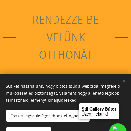
RENDEZZE BE
VELÜNK
OTTHONÁT
Sütiket használunk, hogy biztosítsuk a weboldal megfelelő
STIL GALLERY KFT
működését és biztonságát, valamint hogy a lehető legjobb
felhasználói élményt kínáljuk Neked.
Sütik
Stil Gallery Bútor
Üzenj nekünk!
Csak a legszükségesebbek elfogadása