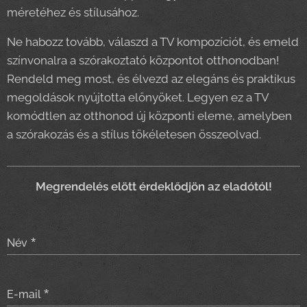
méretéhez és stílusához.
Ne habozz tovább, válaszd a TV kompozíciót, és emeld
színvonalra a szórakoztató központot otthonodban!
Rendeld meg most, és élvezd az elegáns és praktikus
megoldások nyújtotta előnyöket. Legyen ez a TV
komódtlen az otthonod új központi eleme, amelyben
a szórakozás és a stílus tökéletesen összeolvad.
Meg
rendelés elött érdeklődjön az eladótól!
Név
E-mail