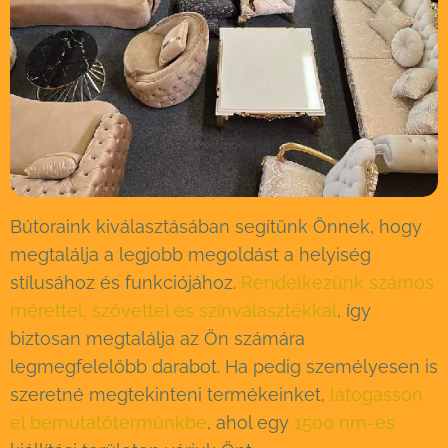
Bútoraink kiválasztásában segítünk Önnek, hogy
megtalálja a legjobb megoldást a helyiség
stílusához és funkciójához.
Rendelkezünk számos
mérettel, szövettel és színválasztékkal
, így
biztosan megtalálja az Ön számára
legmegfelelőbb darabot. Ha pedig személyesen is
szeretné megtekinteni termékeinket,
látogasson
el bemutatótermünkbe
, ahol egy
1500 nm-es