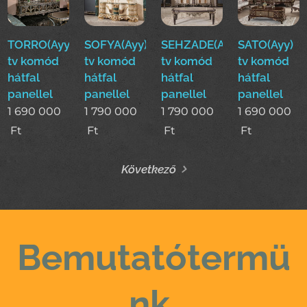
TORRO(Ayy)
SOFYA(Ayy)
SEHZADE(Ayy)
SATO(Ayy)
tv komód
tv komód
tv komód
tv komód
hátfal
hátfal
hátfal
hátfal
panellel
panellel
panellel
panellel
1 690 000
1 790 000
1 790 000
1 690 000
Ft
Ft
Ft
Ft
Következő
Bemutatótermü
nk