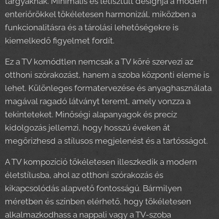
tárgyaknak. Minimális és letisztult designja a modern
enteriőrökkel tökéletesen harmonizál, miközben a
funkcionalitásra és a tárolási lehetőségekre is
kiemelkedő figyelmet fordít.
Ez a TV komódtlen nemcsak a TV köré szervezi az
otthoni szórakozást, hanem a szoba központi eleme is
lehet. Különleges formatervezése és anyaghasználata
magával ragadó látványt teremt, amely vonzza a
tekinteteket. Minőségi alapanyagok és precíz
kidolgozás jellemzi, hogy hosszú éveken át
megőrizhesd a stílusos megjelenést és a tartósságot.
A TV kompozíció tökéletesen illeszkedik a modern
életstílusba, ahol az otthoni szórakozás és
kikapcsolódás alapvető fontosságú. Bármilyen
méretben és színben elérhető, hogy tökéletesen
alkalmazkodhass a nappali vagy a TV-szoba