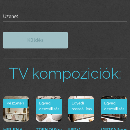
Üzenet
Küldés
TV kompoziciók:
Készleten
Egyedi
Egyedi
Egyedi
összeállítás
összeállítás
összeállítás
HELENA
TRENDIS(cur)Luxus
NEW
VERSAI(cur)