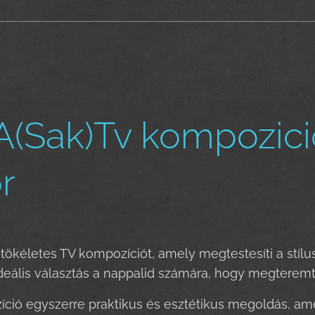
(Sak)Tv kompozició 
r
 tökéletes TV kompozíciót, amely megtestesíti a stílu
eális választás a nappalid számára, hogy megteremt
ció egyszerre praktikus és esztétikus megoldás, ame