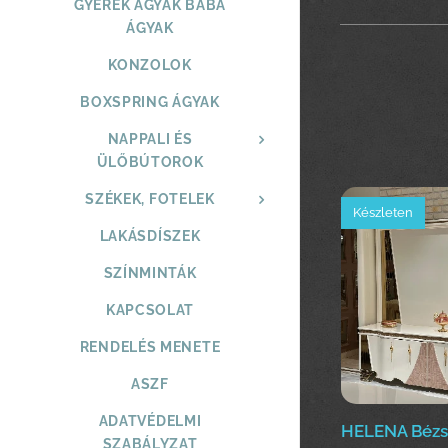
GYEREK ÁGYAK BABA
ÁGYAK
KONZOLOK
BOXSPRING ÁGYAK
NAPPALI ÉS
ÜLŐBÚTOROK
SZÉKEK, FOTELEK
Készleten
LAKÁSDÍSZEK
SZÍNMINTÁK
KAPCSOLAT
RENDELÉS MENETE
ASZF
ADATVÉDELMI
HELENA Bézs 
SZABÁLYZAT