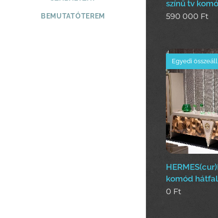
színű tv kom
590 000
Ft
BEMUTATÓTEREM
Egyedi összeáll
HERMES(cur)
komód hátfal
0
Ft