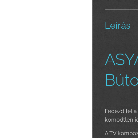
Leírás
ASYA
Búto
Fedezd fel a
komódtlen id
A TV kompozí