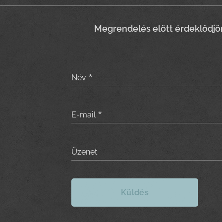
Meg
rendelés elött érdeklődjö
Név
E-mail
Üzenet
Küldés