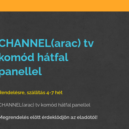
CHANNEL(arac) tv
komód hátfal
panellel
Rendelésre, szállítás 4-7 hét
CHANNEL(arac) tv komód hátfal panellel
Meg
rendelés elött érdeklődjön az eladótól!