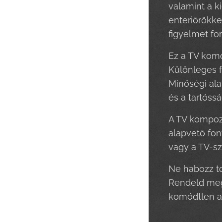
valamint a k
enteriőrökke
figyelmet for
Ez a TV komó
Különleges f
Minőségi ala
és a tartóssá
A TV kompozí
alapvető fon
vagy a TV-sz
Ne habozz to
Rendeld meg 
komódtlen az