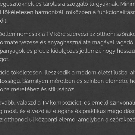
iegészítőknek és tárolásra szolgáló tárgyaknak. Minim
l tökéletesen harmonizál, miközben a funkcionalitásr
dít.
dtlen nemcsak a TV köré szervezi az otthoni szórako
ormatervezése és anyaghasználata magával ragadó lá
panyagok és precíz kidolgozás jellemzi, hogy hossz
got.
ció tökéletesen illeszkedik a modern életstílusba, a
tosságú. Bármilyen méretben és színben elérhető, h
oba méretéhez és stílusához.
vább, válaszd a TV kompozíciót, és emeld színvonal
most, és élvezd az elegáns és praktikus megoldáso
 otthonod új központi eleme, amelyben a szórakozás