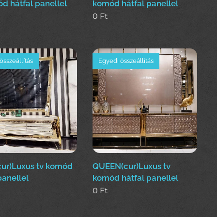
d hátfal panellel
komód hátfal panellel
0
Ft
összeállítás
Egyedi összeállítás
ur)Luxus tv komód
QUEEN(cur)Luxus tv
panellel
komód hátfal panellel
0
Ft