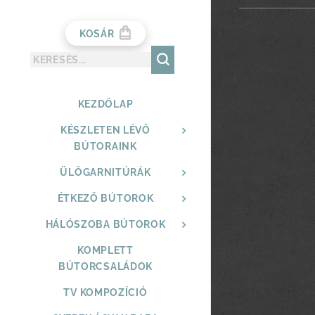
KOSÁR
KEZDŐLAP
KÉSZLETEN LÉVŐ
BÚTORAINK
ÜLŐGARNITÚRÁK
ÉTKEZŐ BÚTOROK
HÁLÓSZOBA BÚTOROK
KOMPLETT
BÚTORCSALÁDOK
TV KOMPOZÍCIÓ