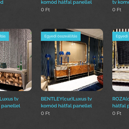
ód
komód hátfal panellel
tv komó
0
Ft
0
Ft
ítás
Egyedi összeállítás
Egyedi 
Luxus tv
BENTLEY(cur)Luxus tv
ROZA(c
 panellel
komód hátfal panellel
hátfal 
0
Ft
0
Ft