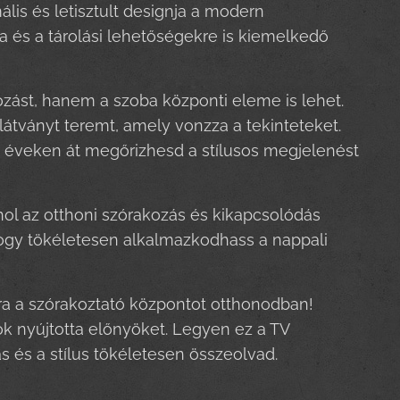
ális és letisztult designja a modern
a és a tárolási lehetőségekre is kiemelkedő
zást, hanem a szoba központi eleme is lehet.
tványt teremt, amely vonzza a tekinteteket.
ú éveken át megőrizhesd a stílusos megjelenést
hol az otthoni szórakozás és kikapcsolódás
ogy tökéletesen alkalmazkodhass a nappali
ra a szórakoztató központot otthonodban!
k nyújtotta előnyöket. Legyen ez a TV
 és a stílus tökéletesen összeolvad.