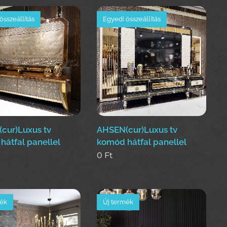
összeállítás
Egyedi összeállítás
(cur)Luxus tv
AHSEN(cur)Luxus tv
hátfal panellel
komód hátfal panellel
0
Ft
mék
Új termék