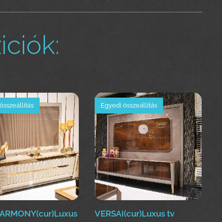
ciók:
összeállítás
Egyedi összeállítás
ARMONY(cur)Luxus
VERSAI(cur)Luxus tv