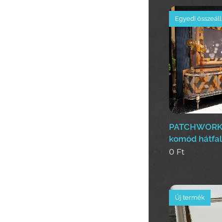
Egyedi összeáll
PATCHWORK(c
komód hátfal
0
Ft
Új termék