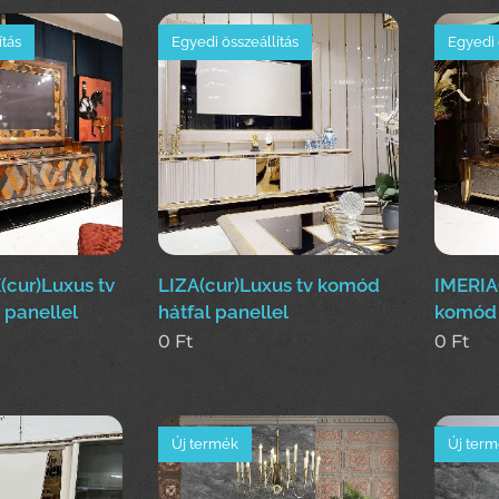
ítás
Egyedi összeállítás
Egyedi 
ur)Luxus tv
LIZA(cur)Luxus tv komód
IMERIA
 panellel
hátfal panellel
komód 
0
Ft
0
Ft
Új termék
Új ter