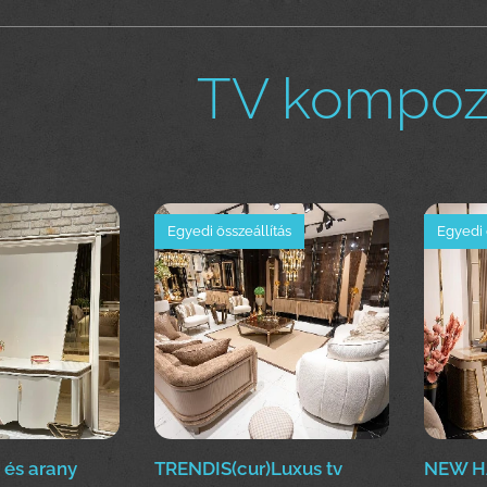
TV kompozi
Egyedi összeállítás
Egyedi 
és arany
TRENDIS(cur)Luxus tv
NEW H