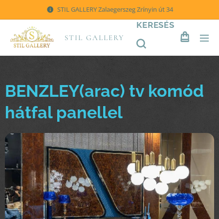
STIL GALLERY Zalaegerszeg Zrínyin út 34
KERESÉS
STIL GALLERY
BENZLEY(arac) tv komód
hátfal panellel