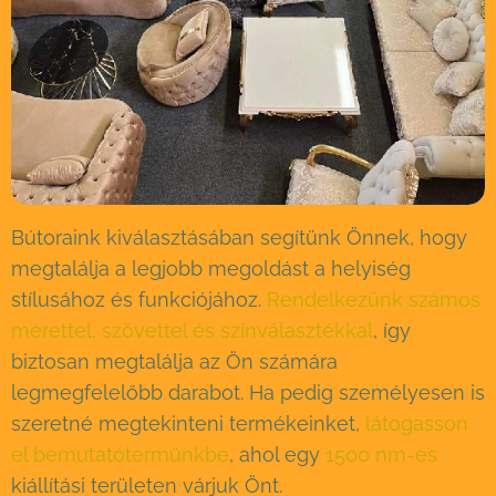
Bútoraink kiválasztásában segítünk Önnek, hogy
megtalálja a legjobb megoldást a helyiség
stílusához és funkciójához.
Rendelkezünk számos
mérettel, szövettel és színválasztékkal
, így
biztosan megtalálja az Ön számára
legmegfelelőbb darabot. Ha pedig személyesen is
szeretné megtekinteni termékeinket,
látogasson
el bemutatótermünkbe
, ahol egy
1500 nm-es
kiállítási területen várjuk Önt.