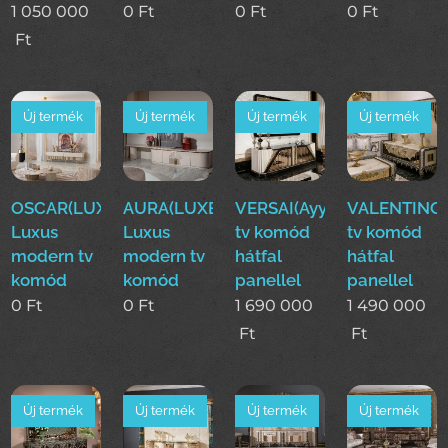
1 050 000
0
Ft
0
Ft
0
Ft
Ft
Új termék
Új termék
Új termék
Új termék
OSCAR(LUXE)
AURA(LUXE)
VERSAI(Ayy)
VALENTINO(
Luxus
Luxus
tv komód
tv komód
modern tv
modern tv
hátfal
hátfal
komód
komód
panellel
panellel
0
Ft
0
Ft
1 690 000
1 490 000
Ft
Ft
Új termék
Új termék
Új termék
Új termék