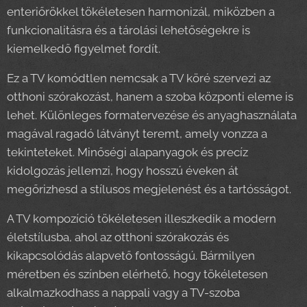
enteriőrökkel tökéletesen harmonizál, miközben a
funkcionalitásra és a tárolási lehetőségekre is
kiemelkedő figyelmet fordít.
Ez a TV komódtlen nemcsak a TV köré szervezi az
otthoni szórakozást, hanem a szoba központi eleme is
lehet. Különleges formatervezése és anyaghasználata
magával ragadó látványt teremt, amely vonzza a
tekinteteket. Minőségi alapanyagok és precíz
kidolgozás jellemzi, hogy hosszú éveken át
megőrizhesd a stílusos megjelenést és a tartósságot.
A TV kompozíció tökéletesen illeszkedik a modern
életstílusba, ahol az otthoni szórakozás és
kikapcsolódás alapvető fontosságú. Bármilyen
méretben és színben elérhető, hogy tökéletesen
alkalmazkodhass a nappali vagy a TV-szoba