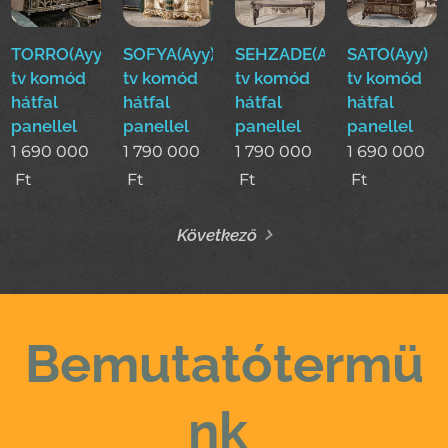
TORRO(Ayy)
SOFYA(Ayy)
SEHZADE(Ayy)
SATO(Ayy)
tv komód
tv komód
tv komód
tv komód
hátfal
hátfal
hátfal
hátfal
panellel
panellel
panellel
panellel
1 690 000
1 790 000
1 790 000
1 690 000
Ft
Ft
Ft
Ft
Következő
Bemutatótermü
nk