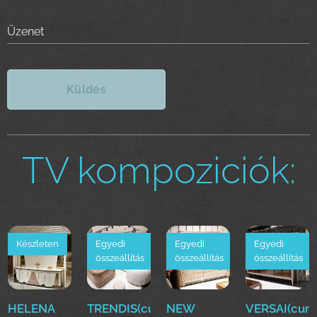
Üzenet
Küldés
TV kompoziciók:
Készleten
Egyedi
Egyedi
Egyedi
összeállítás
összeállítás
összeállítás
HELENA
TRENDIS(cur)Luxus
NEW
VERSAI(cur)