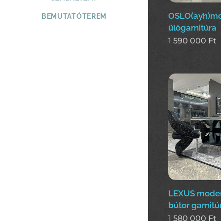
OSLO(ayh)m
BEMUTATÓTEREM
ülőgarnitúra
1 590 000
Ft
LEXUS moder
bútor garnitú
1 580 000
Ft