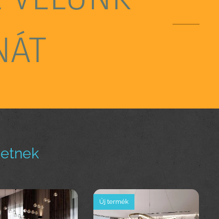
NÁT
hetnek
Új termék