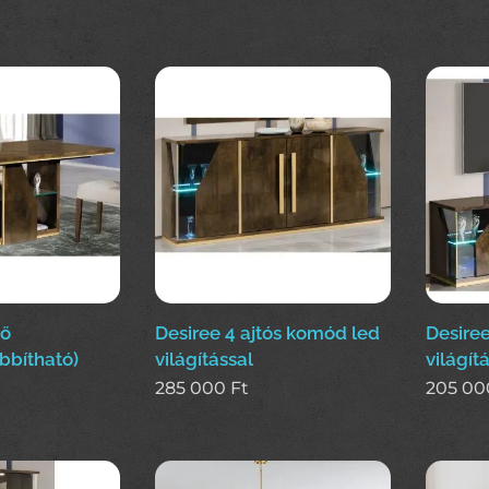
ző
Desiree 4 ajtós komód led
Desiree
bbítható)
világítással
világít
285 000
Ft
205 00