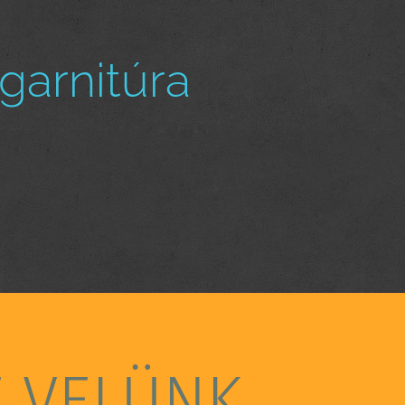
garnitúra
E VELÜNK