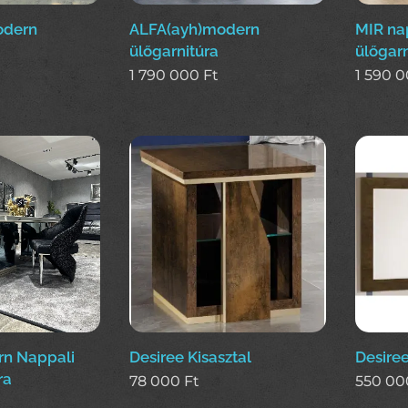
odern
ALFA(ayh)modern
MIR na
ülőgarnitúra
ülőgarn
1 790 000
Ft
1 590 
n Nappali
Desiree Kisasztal
Desiree
ra
78 000
Ft
550 00