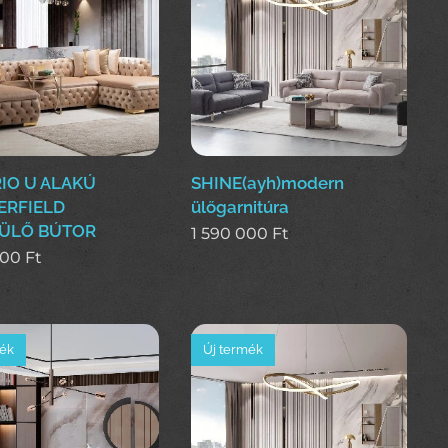
IO U ALAKÚ
SHINE(ayh)modern
ERFIELD
ülőgarnitúra
ÜLŐ BÚTOR
1 590 000
Ft
000
Ft
mék
Új termék