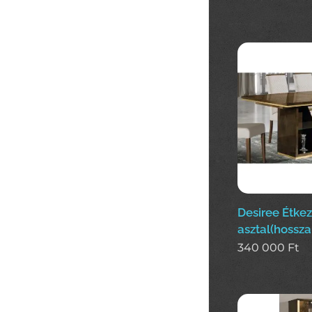
Desiree Étke
asztal(hossza
340 000
Ft