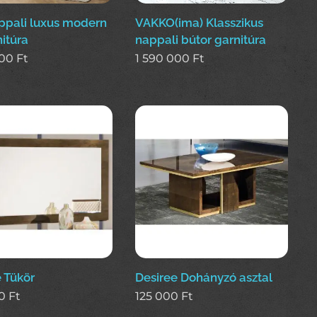
ppali luxus modern
VAKKO(ima) Klasszikus
itúra
nappali bútor garnitúra
000
Ft
1 590 000
Ft
 Tükör
Desiree Dohányzó asztal
0
Ft
125 000
Ft