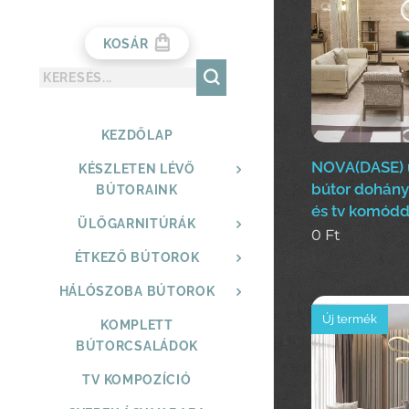
KOSÁR
KEZDŐLAP
NOVA(DASE) ü
KÉSZLETEN LÉVŐ
bútor dohányz
BÚTORAINK
és tv komódd
ÜLŐGARNITÚRÁK
0
Ft
ÉTKEZŐ BÚTOROK
HÁLÓSZOBA BÚTOROK
Új termék
KOMPLETT
BÚTORCSALÁDOK
TV KOMPOZÍCIÓ