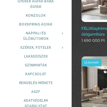
GYEREK ÁGYAK BABA
ÁGYAK
KONZOLOK
BOXSPRING ÁGYAK
FÉLIX(ayh)m
NAPPALI ÉS
ülőgarnitúra
ÜLŐBÚTOROK
1 690 000
Ft
SZÉKEK, FOTELEK
LAKÁSDÍSZEK
Új termék
SZÍNMINTÁK
KAPCSOLAT
RENDELÉS MENETE
ASZF
ADATVÉDELMI
SZABÁLYZAT