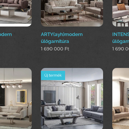
odern
ARTY(ayh)modern
INTENS
ülőgarnitúra
ülőgarn
1 690 000
Ft
1 690 
Új termék