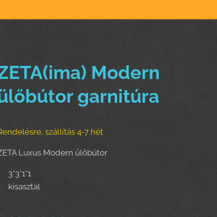
ZETA(ima) Modern
ülőbútor garnitúra
Rendelésre, szállítás 4-7 hét
ZETA Luxus Modern ülőbútor
3*3*1*1
kisasztal