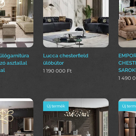
lőgarnitúra
Lucca chesterfield
EMPOR
ó asztallal
ülőbútor
CHEST
al
SAROK
1 190 000
Ft
1 490 
Új termék
Új ter