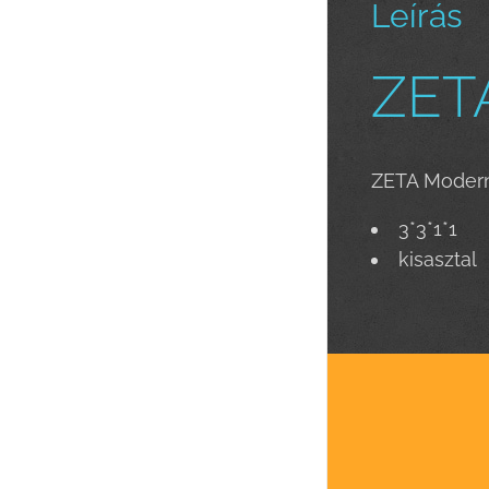
Leírás
ZETA
ZETA Modern
3*3*1*1
kisasztal