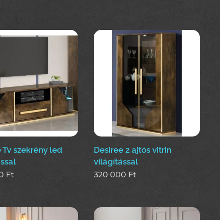
 Tv szekrény led
Desiree 2 ajtós vitrin
ással
világítással
0
Ft
320 000
Ft