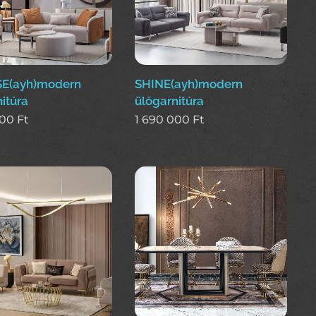
E(ayh)modern
SHINE(ayh)modern
itúra
ülőgarnitúra
000
Ft
1 690 000
Ft